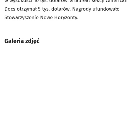
w wysokości 10 tys. dolarów, a laureat sekcji American
Docs otrzymał 5 tys. dolarów. Nagrody ufundowało
Stowarzyszenie Nowe Horyzonty.
Galeria zdjęć