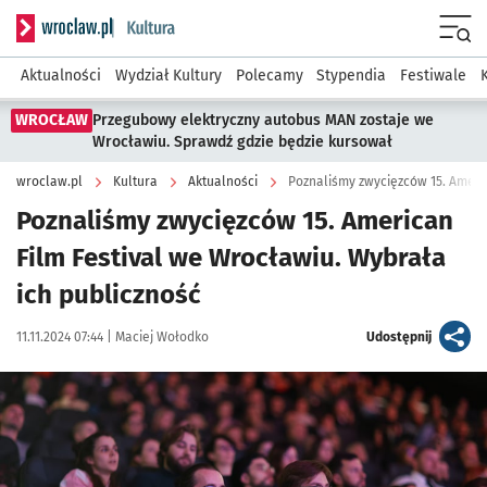
Serwis informacyjny wroclaw.pl podserwis: Kultura
Menu
Aktualności
Wydział Kultury
Polecamy
Stypendia
Festiwale
WROCŁAW
Przegubowy elektryczny autobus MAN zostaje we
Wrocławiu. Sprawdź gdzie będzie kursował
wroclaw.pl
Kultura
Aktualności
Poznaliśmy zwycięzców 15. Americ
Poznaliśmy zwycięzców 15. American
Film Festival we Wrocławiu. Wybrała
ich publiczność
Data publikacji:
Autor:
artykuł
11.11.2024 07:44 |
Maciej Wołodko
Udostępnij
Kliknij, aby zobaczyć galerię