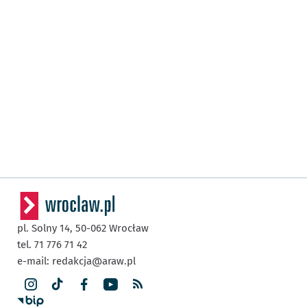
pl. Solny 14,
50-062
Wrocław
tel. 71 776 71 42
e-mail:
redakcja@araw.pl