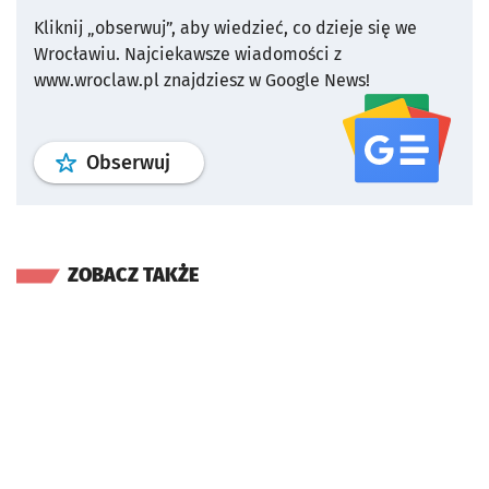
Kliknij „obserwuj”, aby wiedzieć, co dzieje się we
Wrocławiu.
Najciekawsze wiadomości z
www.wroclaw.pl znajdziesz w Google News!
profil
google news
serwisu wroclaw
Obserwuj
ZOBACZ TAKŻE