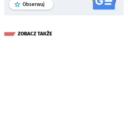
profil
google news
serwisu wroclaw
Obserwuj
ZOBACZ TAKŻE