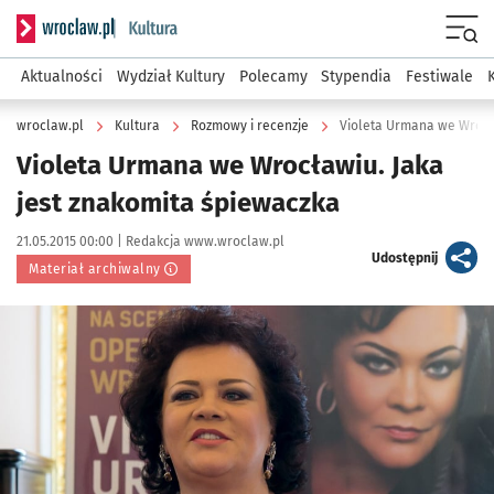
Serwis informacyjny wroclaw.pl podserwis: Kultura
Menu
Aktualności
Wydział Kultury
Polecamy
Stypendia
Festiwale
wroclaw.pl
Kultura
Rozmowy i recenzje
Violeta Urmana we Wrocła
Violeta Urmana we Wrocławiu. Jaka
jest znakomita śpiewaczka
Data publikacji:
Autor:
21.05.2015 00:00 |
Redakcja www.wroclaw.pl
artykuł
Udostępnij
Materiał archiwalny
Kliknij, aby powiększyć