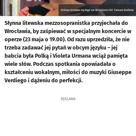
Violeta Urmana wystąpi we Wrocławiu fot. Tomasz Walków
Słynna litewska mezzosopranistka przyjechała do
Wrocławia, by zaśpiewać w specjalnym koncercie w
operze (23 maja o 19.00). Od razu uprzedziła, że nie
trzeba zadawać jej pytań w obcym języku – jej
babcia była Polką i Violeta Urmana wciąż pamięta
wiele słów. Podczas spotkania opowiadała o
kształceniu wokalnym, miłości do muzyki Giuseppe
Verdiego i dążeniu do perfekcji.
REKLAMA