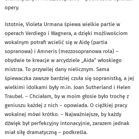
opery.
Istotnie, Violeta Urmana śpiewa wielkie partie w
operach Verdiego i Wagnera, a dzięki możliwościom
wokalnym potrafi wcielić się w Aidę (partia
sopranowa) i Amneris (mezzosopranowa rola) –
obydwie te kreacje w arcydziele „Aida” włoskiego
mistrza. To przywilej dany nielicznym. Sama
śpiewaczka zawsze bardziej czuła się sopranistką, a jej
wielkimi idolkami były m.in. Joan Sutherland i Helen
Traubel. – Chciałam, by w moim głosie było trochę z
geniuszu każdej z nich – opowiada. O ciężkiej pracy
wokalnej mówi krótko. – Najważniejsze, by każdy
dźwięk był perfekcyjny intonacyjnie, zarazem jednak
miał siłę dramatyczną – podkreśla.