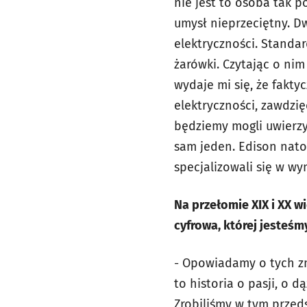
nie jest to osoba tak p
umysł nieprzeciętny. D
elektryczności. Stand
żarówki. Czytając o nim
wydaje mi się, że fakty
elektryczności, zawdzi
będziemy mogli uwierzy
sam jeden. Edison natom
specjalizowali się w wy
Na przełomie XIX i XX w
cyfrowa, której jesteśm
- Opowiadamy o tych zm
to historia o pasji, o 
Zrobiliśmy w tym przed