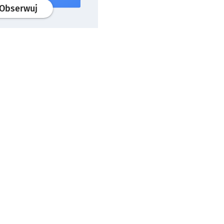
profil
google news
serwisu wroclaw.pl
Obserwuj