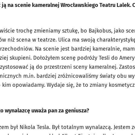
ją na scenie kameralnej Wrocławskiego Teatru Lalek. C
wiście trochę zmieniamy sztukę, bo Bajkobus, jako s
w niż scena w teatrze. Ulica ma swoją charakterystykę
rzechodniów. Na scenie jest bardziej kameralnie, mam
ziej skupieni. Dołożyłem scenę podróży Tesli do Ameryk
rzystosować ją do przestrzeni sceny kameralnej. Zasto
icznych m.in. bardziej zróżnicowaliśmy światy obu wy
o kim opowiadamy. Wydaje się, że to zmiany kosmetyczn
ego wynalazcę uważa pan za geniusza?
em był Nikola Tesla. Był totalnym wynalazcą. Jestem z