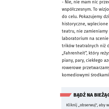
- Nie, nie mam nic prz
współczesnym. To wizjo
do celu. Pokazujemy dzi
historyczne, wplecione
teatru, nie zamieniamy
laboratorium na scenie
trików teatralnych niż
„Fahrenheit”, który reż
piany, pary, ciekłego a
rowerowe przetwarzamy t
komediowymi środkami 
BĄDŹ NA BIEŻĄ
Kliknij „obserwuj”, aby 