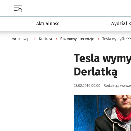
Menu główne portalu wroclaw.pl
Aktualności
Wydział K
wroclaw.pl
Kultura
Rozmowy i recenzje
Tesla wymyślił 
Tesla wymy
Derlatką
Data publikacji:
Autor:
23.02.2016 00:00 |
Redakcja www.w
Kliknij, aby powiększyć