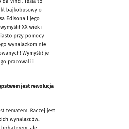
da Vinci. Tesla to
akl bajkobusowy o
a Edisona i jego
 wymyślił XX wiek i
 miasto przy pomocy
jego wynalazkom nie
towanych! Wymyślił je
go pracowali i
tępstwem jest rewolucja
st tematem. Raczej jest
lkich wynalazców.
 bohaterem, ale