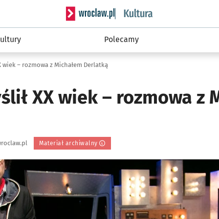
Serwis informacyjny wroclaw.pl podserwis: 
ultury
Polecamy
XX wiek – rozmowa z Michałem Derlatką
ślił XX wiek – rozmowa z
roclaw.pl
Materiał archiwalny