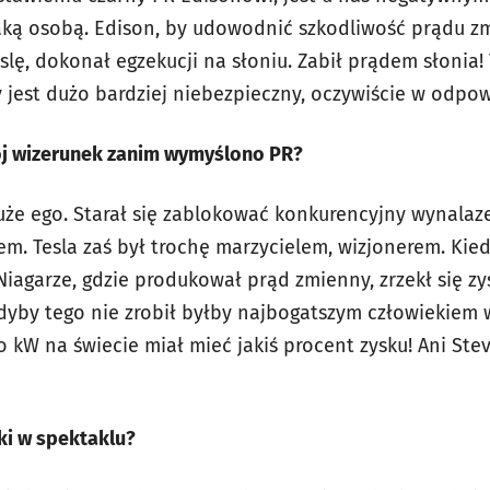
taką osobą. Edison, by udowodnić szkodliwość prądu z
lę, dokonał egzekucji na słoniu. Zabił prądem słonia!
ły jest dużo bardziej niebezpieczny, oczywiście w odpo
ój wizerunek zanim wymyślono PR?
uże ego. Starał się zablokować konkurencyjny wynalazek
. Tesla zaś był trochę marzycielem, wizjonerem. Kie
iagarze, gdzie produkował prąd zmienny, zrzekł się zy
dyby tego nie zrobił byłby najbogatszym człowiekiem w 
kW na świecie miał mieć jakiś procent zysku! Ani Steve
ki w spektaklu?