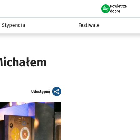
Powietrze
we Wrocławiu
Kultura
dobre
Stypendia
Festiwale
 Michałem
artykuł
Udostępnij