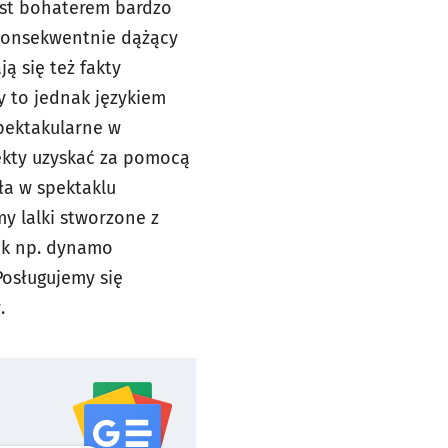
est bohaterem bardzo
 konsekwentnie dążący
ą się też fakty
 to jednak językiem
spektakularne w
fekty uzyskać za pomocą
ła w spektaklu
y lalki stworzone z
jak np. dynamo
Posługujemy się
.