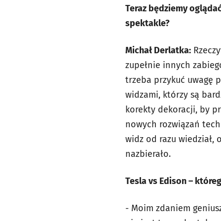
Teraz będziemy oglądać 
spektakle?
Michał Derlatka:
Rzeczy
zupełnie innych zabiegó
trzeba przykuć uwagę p
widzami, którzy są bard
korekty dekoracji, by p
nowych rozwiązań techn
widz od razu wiedział, 
nazbierało.
Tesla vs Edison – któr
- Moim zdaniem geniusz