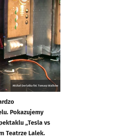
Michał Derlatka fot. Tomasz Walków
ardzo
elu. Pokazujemy
pektaklu „Tesla vs
m Teatrze Lalek.