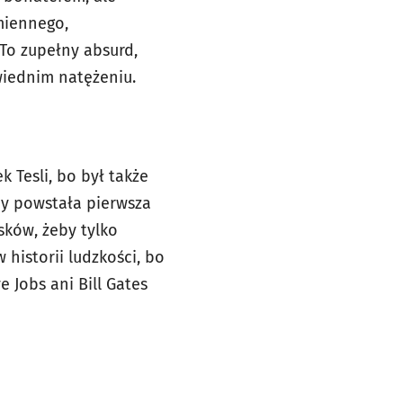
miennego,
 To zupełny absurd,
wiednim natężeniu.
 Tesli, bo był także
dy powstała pierwsza
sków, żeby tylko
historii ludzkości, bo
 Jobs ani Bill Gates