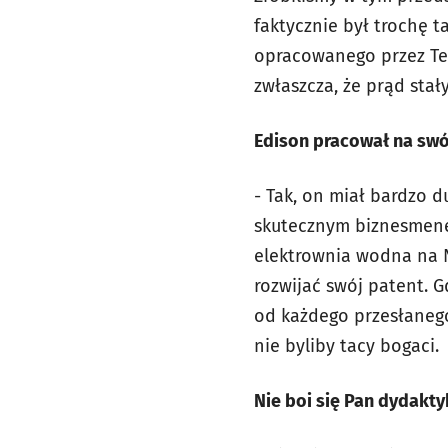
faktycznie był trochę 
opracowanego przez Tes
zwłaszcza, że prąd sta
Edison pracował na sw
- Tak, on miał bardzo d
skutecznym biznesmenem
elektrownia wodna na N
rozwijać swój patent. G
od każdego przesłanego 
nie byliby tacy bogaci.
Nie boi się Pan dydakty