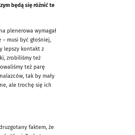
zym będą się różnić te
cena plenerowa wymagał
 – musi być głośniej,
y lepszy kontakt z
i, zrobiliśmy też
sowaliśmy też parę
nalazców, tak by mały
e, ale trochę się ich
druzgotany faktem, że