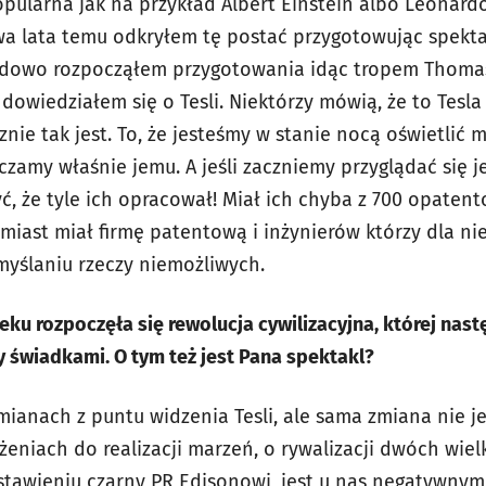
opularna jak na przykład Albert Einstein albo Leonardo 
wa lata temu odkryłem tę postać przygotowując spekt
ardowo rozpocząłem przygotowania idąc tropem Thomas
 dowiedziałem się o Tesli. Niektórzy mówią, że to Tesla
cznie tak jest. To, że jesteśmy w stanie nocą oświetlić
ęczamy właśnie jemu. A jeśli zaczniemy przyglądać się 
ć, że tyle ich opracował! Miał ich chyba z 700 opaten
iast miał firmę patentową i inżynierów którzy dla nie
myślaniu rzeczy niemożliwych.
ieku rozpoczęła się rewolucja cywilizacyjna, której nas
y świadkami. O tym też jest Pana spektakl?
ianach z puntu widzenia Tesli, ale sama zmiana nie je
dążeniach do realizacji marzeń, o rywalizacji dwóch wie
stawieniu czarny PR Edisonowi, jest u nas negatywnym