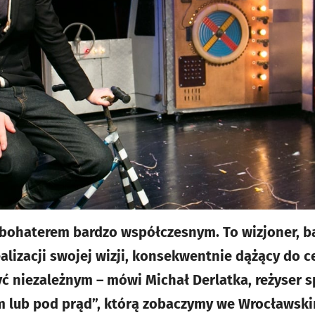
st bohaterem bardzo współczesnym. To wizjoner, b
lizacji swojej wizji, konsekwentnie dążący do c
yć niezależnym – mówi Michał Derlatka, reżyser s
em lub pod prąd”, którą zobaczymy we Wrocławski