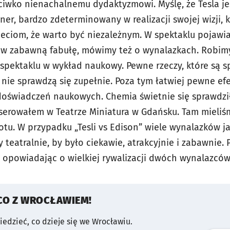
eciwko nienachalnemu dydaktyzmowi. Myślę, że Tesla j
ner, bardzo zdeterminowany w realizacji swojej wizji,
eciom, że warto być niezależnym. W spektaklu pojawiaj
 w zabawną fabułę, mówimy też o wynalazkach. Robimy
 spektaklu w wykład naukowy. Pewne rzeczy, które są 
 nie sprawdzą się zupełnie. Poza tym łatwiej pewne e
 doświadczeń naukowych. Chemia świetnie się sprawdzi
yserowałem w Teatrze Miniatura w Gdańsku. Tam mieliśm
zotu. W przypadku „Tesli vs Edison” wiele wynalazków 
eatralnie, by było ciekawie, atrakcyjnie i zabawnie. 
opowiadając o wielkiej rywalizacji dwóch wynalazców
CO Z WROCŁAWIEM!
wiedzieć, co dzieje się we Wrocławiu.