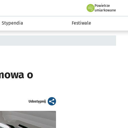
Powietrze
we Wrocławiu
Kultura
umiarkowane
Stypendia
Festiwale
zmowa o
artykuł
Udostępnij