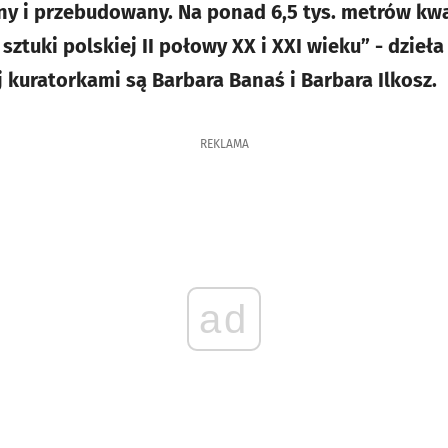
y i przebudowany. Na ponad 6,5 tys. metrów k
ztuki polskiej II połowy XX i XXI wieku” - dzieła
j kuratorkami są Barbara Banaś i Barbara Ilkosz.
REKLAMA
ad