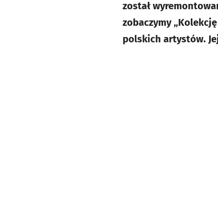
został wyremontowan
zobaczymy „Kolekcję s
polskich artystów. Je