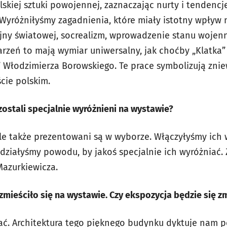
kiej sztuki powojennej, zaznaczając nurty i tendencje
 Wyróżniłyśmy zagadnienia, które miały istotny wpływ 
 wojny światowej, socrealizm, wprowadzenie stanu woje
rzeń to mają wymiar uniwersalny, jak choćby „Klatka
” Włodzimierza Borowskiego. Te prace symbolizują znie
cie polskim.
zostali specjalnie wyróżnieni na wystawie?
ale także prezentowani są w wyborze. Włączyłyśmy ich 
widziałyśmy powodu, by jakoś specjalnie ich wyróżniać
Mazurkiewicza.
 zmieściło się na wystawie. Czy ekspozycja będzie się z
niać. Architektura tego pięknego budynku dyktuje nam 