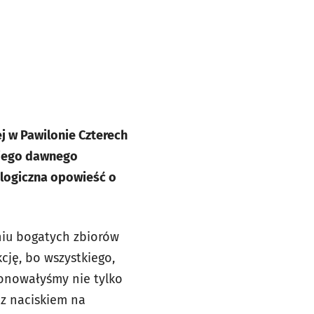
 w Pawilonie Czterech
 jego dawnego
ologiczna opowieść o
iu bogatych zbiorów
ję, bo wszystkiego,
jonowałyśmy nie tylko
z naciskiem na