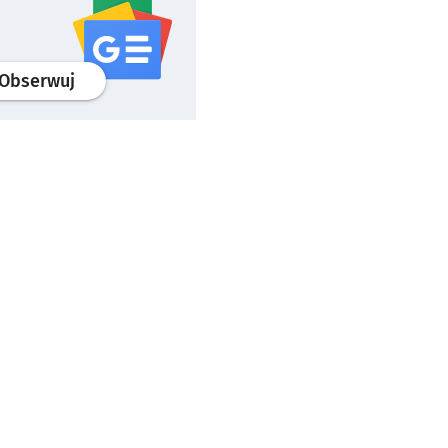
profil
google news
serwisu wroclaw.pl
Obserwuj