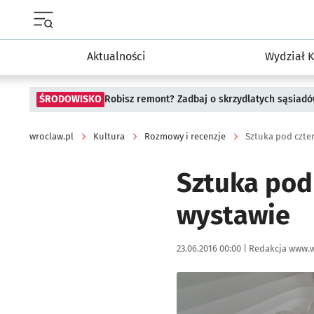
Menu główne portalu wroclaw.pl
Aktualności
Wydział K
ŚRODOWISKO
Robisz remont? Zadbaj o skrzydlatych sąsiad
wroclaw.pl
Kultura
Rozmowy i recenzje
Sztuka pod czte
Sztuka pod
wystawie
Data publikacji:
Autor:
23.06.2016 00:00 |
Redakcja www.w
Kliknij, aby powiększyć