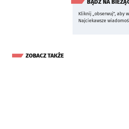
BĄDŹ NA BIEŻĄ
Kliknij „obserwuj”, aby 
Najciekawsze wiadomośc
ZOBACZ TAKŻE