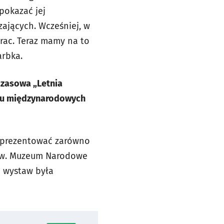
pokazać jej
ających. Wcześniej, w
ac. Teraz mamy na to
arbka.
czasowa „Letnia
niu międzynarodowych
y prezentować zarówno
ów. Muzeum Narodowe
a wystaw była