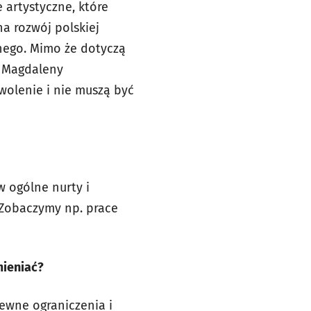
 artystyczne, które
na rozwój polskiej
nnego. Mimo że dotyczą
” Magdaleny
wolenie i nie muszą być
w ogólne nurty i
. Zobaczymy np. prace
mieniać?
pewne ograniczenia i