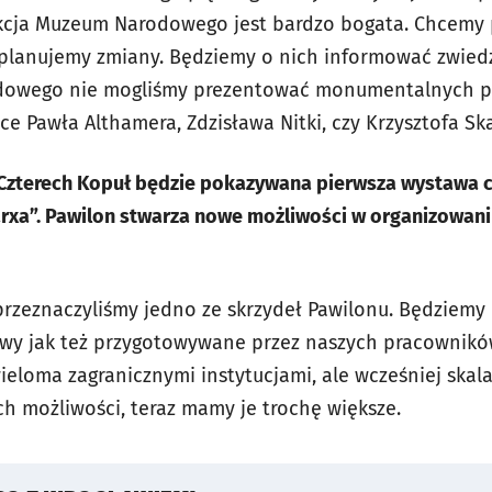
ekcja Muzeum Narodowego jest bardzo bogata. Chcemy 
planujemy zmiany. Będziemy o nich informować zwiedz
owego nie mogliśmy prezentować monumentalnych pr
e Pawła Althamera, Zdzisława Nitki, czy Krzysztofa Sk
 Czterech Kopuł będzie pokazywana pierwsza wystawa 
arxa”. Pawilon stwarza nowe możliwości w organizowa
przeznaczyliśmy jedno ze skrzydeł Pawilonu. Będziem
wy jak też przygotowywane przez naszych pracownik
ieloma zagranicznymi instytucjami, ale wcześniej skal
 możliwości, teraz mamy je trochę większe.