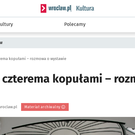
Serwis informacyjny wroclaw.pl podserwis: 
ultury
Polecamy
ów
rema kopułami – rozmowa o wystawie
 czterema kopułami – ro
roclaw.pl
Materiał archiwalny