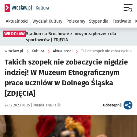
Serwis informacyjny wroclaw.pl podserwis: Kultura
Menu
Aktualności
Wydział Kultury
Polecamy
Stypendia
Festiwale
WROCŁAW
Stadion na Brochowie z nowym zapleczem dla
sportowców | ZDJĘCIA
wroclaw.pl
Kultura
Aktualności
Takich szopek nie zobaczycie nigdzie
indziej! W Muzeum Etnograficznym
prace uczniów w Dolnego Śląska
[ZDJĘCIA]
Data publikacji:
Autor:
artykuł
24.12.2023 18:25 |
Magdalena Talik
Udostępnij
Kliknij, aby zobaczyć galerię