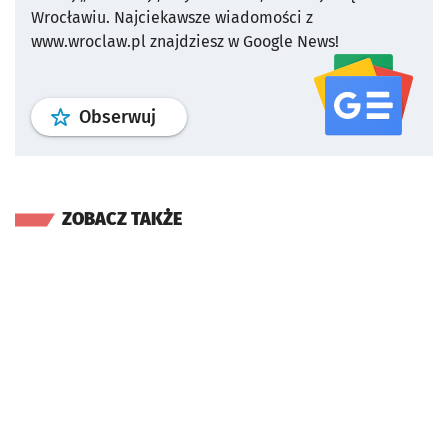
Wrocławiu.
Najciekawsze wiadomości z
www.wroclaw.pl znajdziesz w Google News!
profil
google news
serwisu wroclaw
Obserwuj
ZOBACZ TAKŻE