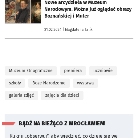
otworzy się w nowej karcie
Nowe arcydzieła w Muzeum
Narodowym. Można już oglądać obrazy
Boznańskiej i Muter
21.02.2024
| Magdalena Talik
Muzeum Etnograficzne
premiera
uczniowie
szkoły
Boże Narodzenie
wystawa
galeria zdjęć
zajęcia dla dzieci
BĄDŹ NA BIEŻĄCO Z WROCŁAWIEM!
Kliknij „obserwuj”, aby wiedzieć, co dzieje się we