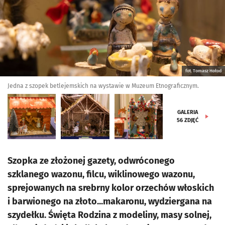
fot. Tomasz Hołod
Jedna z szopek betlejemskich na wystawie w Muzeum Etnograficznym.
GALERIA
56
ZDJĘĆ
Szopka ze złożonej gazety, odwróconego
szklanego wazonu, filcu, wiklinowego wazonu,
sprejowanych na srebrny kolor orzechów włoskich
i barwionego na złoto...makaronu, wydziergana na
szydełku. Święta Rodzina z modeliny, masy solnej,