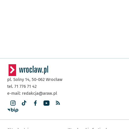
pl. Solny 14,
50-062
Wrocław
tel. 71 776 71 42
e-mail:
redakcja@araw.pl