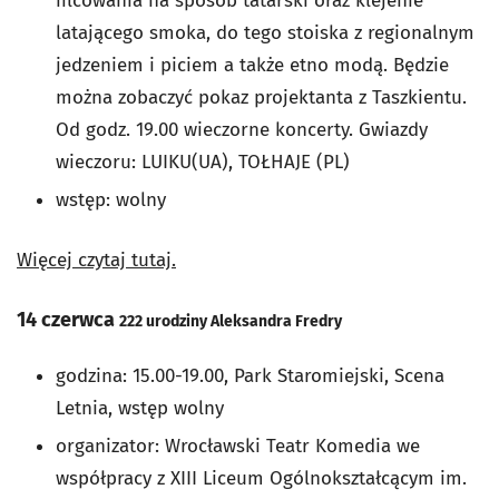
filcowania na sposób tatarski oraz klejenie
latającego smoka, do tego stoiska z regionalnym
jedzeniem i piciem a także etno modą. Będzie
można zobaczyć pokaz projektanta z Taszkientu.
Od godz. 19.00 wieczorne koncerty. G
wiazdy
wieczoru: LUIKU(UA), TOŁHAJE (PL)
wstęp: wolny
Więcej czytaj tutaj.
14 czerwca
222 urodziny Aleksandra Fredry
godzina: 15.00-19.00, Park Staromiejski, Scena
Letnia, wstęp wolny
organizator: Wrocławski Teatr Komedia we
współpracy z XIII Liceum Ogólnokształcącym im.