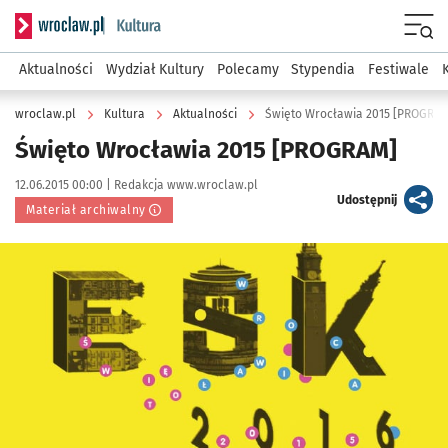
Serwis informacyjny wroclaw.pl podserwis: Kultura
Menu
Aktualności
Wydział Kultury
Polecamy
Stypendia
Festiwale
wroclaw.pl
Kultura
Aktualności
Święto Wrocławia 2015 [PROGRAM
Święto Wrocławia 2015 [PROGRAM]
Data publikacji:
Autor:
12.06.2015 00:00 |
Redakcja www.wroclaw.pl
artykuł
Udostępnij
Materiał archiwalny
Kliknij, aby powiększyć