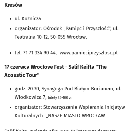
Kresów
ul. Kuźnicza
organizator: Ośrodek „Pamięć i Przyszłość”, ul.
Teatralna 10-12, 50-055 Wrocław,
tel. 71 71 334 90 44,
www.pamieciprzyszlosc.pl
17 czerwca Wroclove Fest - Salif Keifta
"The
Acoustic Tour"
godz. 20.30, S
ynagoga Pod Białym Bocianem, ul.
Włodkowica 7,
bilety 35-100 zł
organizator:
Stowarzyszenie Wspierania Inicjatyw
Kulturalnych „NASZE MIASTO WROCŁAW