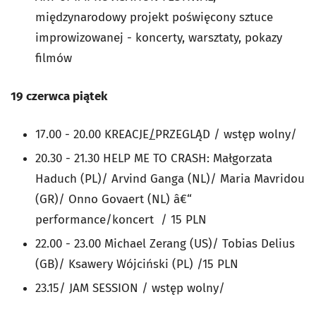
międzynarodowy projekt poświęcony sztuce
improwizowanej - koncerty, warsztaty, pokazy
filmów
19 czerwca piątek
17.00 - 20.00 KREACJE
/
PRZEGLĄD / wstęp wolny/
20.30 - 21.30 HELP ME TO CRASH: Małgorzata
Haduch (PL)/ Arvind Ganga (NL)/ Maria Mavridou
(GR)/ Onno Govaert (NL) â€“
performance/koncert / 15 PLN
22.00 - 23.00 Michael Zerang (US)/ Tobias Delius
(GB)/ Ksawery Wójciński (PL) /15 PLN
23.15/ JAM SESSION / wstęp wolny/