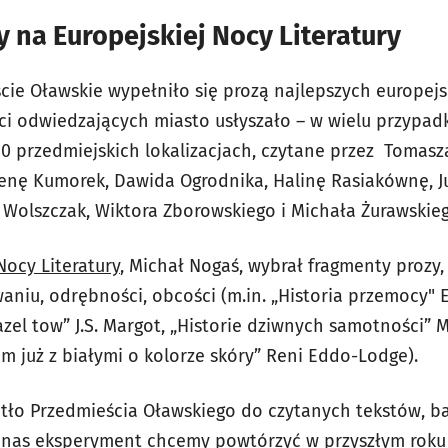
 na Europejskiej Nocy Literatury
cie Oławskie wypełniło się prozą najlepszych europejsk
ości odwiedzających miasto usłyszało – w wielu przyp
 10 przedmiejskich lokalizacjach, czytane przez Tomas
enę Kumorek, Dawida Ogrodnika, Halinę Rasiakównę, J
ę Wolszczak, Wiktora Zborowskiego i Michała Żurawskie
 Nocy Literatury
, Michał Nogaś, wybrał fragmenty prozy,
aniu, odrębności, obcości (m.in. „Historia przemocy" 
azel tow” J.S. Margot, „Historie dziwnych samotności” 
m już z białymi o kolorze skóry” Reni Eddo-Lodge).
 tło Przedmieścia Oławskiego do czytanych tekstów, ba
z nas eksperyment chcemy powtórzyć w przyszłym rok