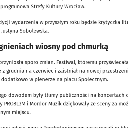
 programowa Strefy Kultury Wrocław.
edycji wydarzenia w przyszłym roku będzie krytyczka lit
, Justyna Sobolewska.
nieniach wiosny pod chmurką
rzyniosła sporo zmian. Festiwal, któremu przyświecał
ę z grudnia na czerwiec i zaistniał na nowej przestrze
 dodatkowo w plenerze na placu Społecznym.
czego dowodem były tłumy publiczności na koncertach
y PRO8L3M i Mordor Muzik dziękowały ze sceny za moż
lnym miejscu.
cznej edycji, wraz z Tenderloniousem zaczarowali publ