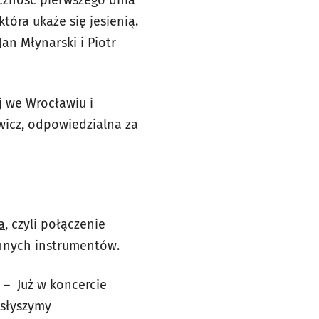
która ukaże się jesienią.
an Młynarski i Piotr
 we Wrocławiu i
wicz, odpowiedzialna za
a
, czyli połączenie
nnych instrumentów.
. – Już w koncercie
usłyszymy