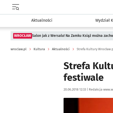
Menu główne portalu wroclaw.pl
Aktualności
Wydział K
WROCŁAW
Salon jak z Wersalu! Na Zamku Książ można zach
wroclaw.pl
Kultura
Aktualności
Strefa Kultury Wrocław 
Strefa Kul
festiwale
Data publikacji:
Autor:
20.06.2018 12:33 |
Redakcja www.w
Kliknij, aby powiększyć