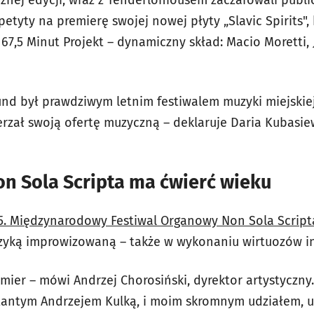
petyty na premierę swojej nowej płyty „Slavic Spirits", 
67,5 Minut Projekt – dynamiczny skład: Macio Moretti, J
d był prawdziwym letnim festiwalem muzyki miejskiej
erzał swoją ofertę muzyczną – deklaruje Daria Kubasie
n Sola Scripta ma ćwierć wieku
5. Międzynarodowy Festiwal Organowy Non Sola Script
uzyką improwizowaną – także w wykonaniu wirtuozów i
remier – mówi
Andrzej Chorosiński, dyrektor artystyczny
tantym Andrzejem Kulką, i moim skromnym udziałem, 