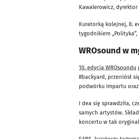
Kawalerowicz, dyrektor
Kuratorką kolejnej, 8. 
tygodnikiem „Polityka”
WROsound w mg
10. edycja WROsoundu
p
#backyard, przeniósł si
podwórku Impartu oraz
I dea się sprawdziła, 
samych artystów. Skład
koncertu w tak orygina
EABS, kuratorzy tegoro