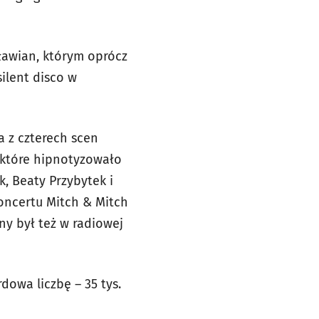
cławian, którym oprócz
ilent disco w
a z czterech scen
 które hipnotyzowało
k, Beaty Przybytek i
oncertu Mitch & Mitch
y był też w radiowej
owa liczbę – 35 tys.