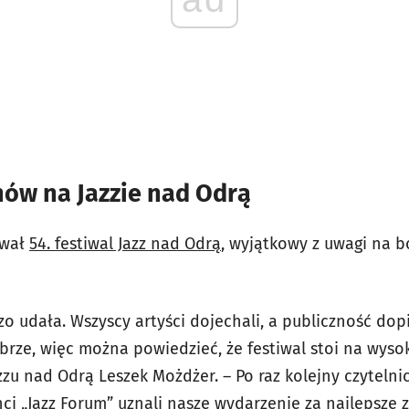
nów na Jazzie nad Odrą
rwał
54. festiwal Jazz nad Odrą
, wyjątkowy z uwagi na b
o udała. Wszyscy artyści dojechali, a publiczność dopi
brze, więc można powiedzieć, że festiwal stoi na wys
zzu nad Odrą Leszek Możdżer. – Po raz kolejny czytelni
ci „Jazz Forum” uznali nasze wydarzenie za najlepsze 