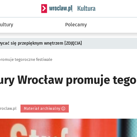
Serwis informacyjny wroclaw.pl podserwis: 
ultury
Polecamy
wycać się przepięknym wnętrzem [ZDJĘCIA]
promuje tegoroczne festiwale
tury Wrocław promuje teg
roclaw.pl
Materiał archiwalny