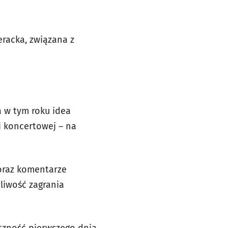
eracka, związana z
a w tym roku idea
ni koncertowej – na
 oraz komentarze
liwość zagrania
iczność pierwszego dnia