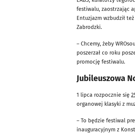
festiwalu, zaostrzając a
Entuzjazm wzbudził też 
Zabrodzki.
– Chcemy, żeby WROsoun
poszerzał co roku posz
promocję festiwalu.
Jubileuszowa No
1 lipca rozpocznie się
2
organowej klasyki z m
– To będzie festiwal p
inauguracyjnym z Kons