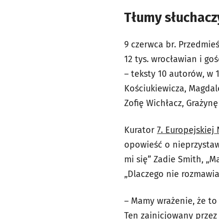
Tłumy słuchaczy
9 czerwca br. Przedmieś
12 tys. wrocławian i g
– teksty 10 autorów, w
Kościukiewicza, Magdal
Zofię Wichłacz, Grażyn
Kurator
7. Europejskiej
opowieść o nieprzystaw
mi się” Zadie Smith, „M
„Dlaczego nie rozmawia
– Mamy wrażenie, że to
Ten zainicjowany prze