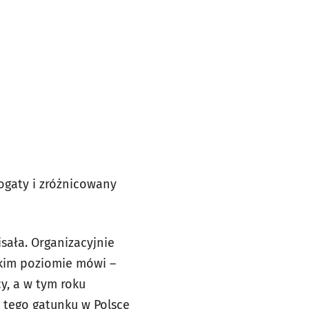
ogaty i zróżnicowany
sała. Organizacyjnie
okim poziomie mówi –
cy, a w tym roku
z tego gatunku w Polsce