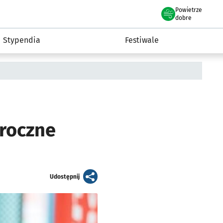
Powietrze
we Wrocławiu
Kultura
dobre
Stypendia
Festiwale
oroczne
artykuł
Udostępnij