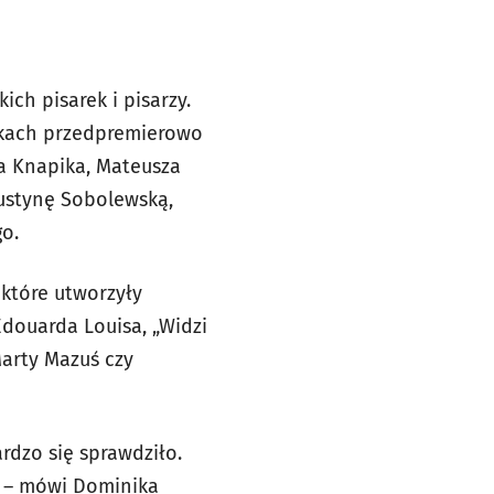
ich pisarek i pisarzy.
adkach przedpremierowo
za Knapika, Mateusza
ustynę Sobolewską,
go.
 które utworzyły
Edouarda Louisa, „Widzi
Marty Mazuś czy
rdzo się sprawdziło.
u – mówi Dominika