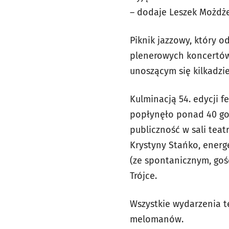
– dodaje Leszek Możdże
Piknik jazzowy, który 
plenerowych koncertów o
unoszącym się kilkadzi
Kulminacją 54. edycji f
popłynęło ponad 40 god
publiczność w sali teat
Krystyny Stańko, ener
(ze spontanicznym, goś
Trójce.
Wszystkie wydarzenia t
melomanów.