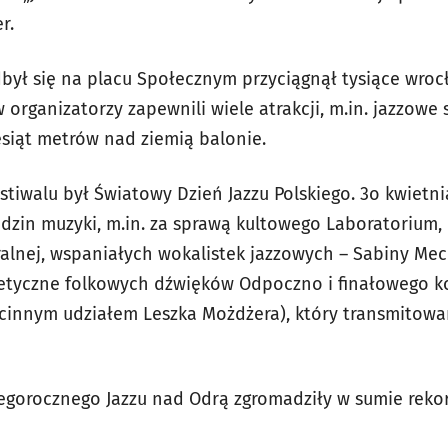
r.
odbył się na placu Społecznym przyciągnął tysiące wro
rganizatorzy zapewnili wiele atrakcji, m.in. jazzowe s
esiąt metrów nad ziemią balonie.
estiwalu był Światowy Dzień Jazzu Polskiego. 3o kwietni
zin muzyki, m.in. za sprawą kultowego Laboratorium,
ralnej, wspaniałych wokalistek jazzowych – Sabiny Mec
getyczne folkowych dźwięków Odpoczno i finałowego k
cinnym udziałem Leszka Możdżera), który transmitowan
egorocznego Jazzu nad Odrą zgromadziły w sumie rekord