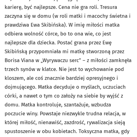
karierę, być najlepsze. Cena nie gra roli. Tresura
zaczyna się w domu (w roli matki i macochy świetna i
prawdziwa Ewa Skibińska). W imię miłości matka
odbiera wolność córce, bo to ona wie, co jest
najlepsze dla dziecka. Postać grana przez Ewę
Skibińską przypomniała mi matkę stworzoną przez
Borisa Viana w „Wyrywaczu serc” – z miłości zamknęła
trzech synów w klatce. Nie jest to wychowanie pod
kloszem, ale coś znacznie bardziej opresyjnego i
dojmującego. Matka decyduje o myślach, uczuciach
córki, a nawet o tym co założy na siebie by wyjść z
domu. Matka kontroluje, szantażuje, wzbudza
poczucie winy. Powstaje niezwykle trudna relacja, w
której miłość, nienawiść, zazdrość, rywalizacja sieją
spustoszenie w obu kobietach. Toksyczna matka, gdy