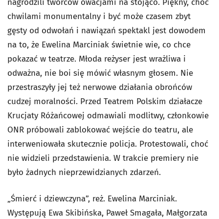
nagrodzili twórców owacjami na stojąco. Piękny, choć
chwilami monumentalny i być może czasem zbyt
gęsty od odwołań i nawiązań spektakl jest dowodem
na to, że Ewelina Marciniak świetnie wie, co chce
pokazać w teatrze. Młoda reżyser jest wrażliwa i
odważna, nie boi się mówić własnym głosem. Nie
przestraszyły jej też nerwowe działania obrońców
cudzej moralności. Przed Teatrem Polskim działacze
Krucjaty Różańcowej odmawiali modlitwy, członkowie
ONR próbowali zablokować wejście do teatru, ale
interweniowała skutecznie policja. Protestowali, choć
nie widzieli przedstawienia. W trakcie premiery nie
było żadnych nieprzewidzianych zdarzeń.
„Śmierć i dziewczyna”, reż. Ewelina Marciniak.
Występują Ewa Skibińska, Paweł Smagała, Małgorzata