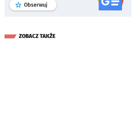
profil
google news
serwisu wroclaw
Obserwuj
ZOBACZ TAKŻE