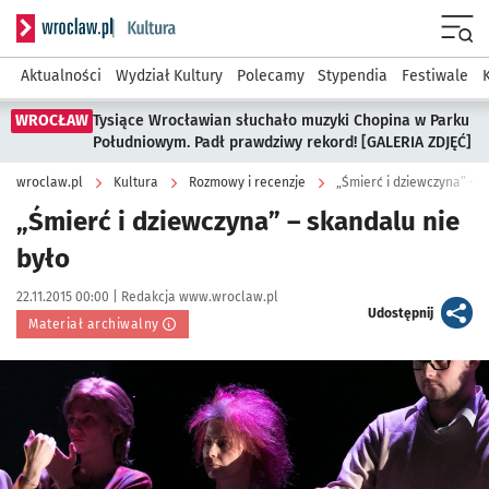
Serwis informacyjny wroclaw.pl podserwis: Kultura
Menu
Aktualności
Wydział Kultury
Polecamy
Stypendia
Festiwale
WROCŁAW
Tysiące Wrocławian słuchało muzyki Chopina w Parku
Południowym. Padł prawdziwy rekord! [GALERIA ZDJĘĆ]
wroclaw.pl
Kultura
Rozmowy i recenzje
„Śmierć i dziewczyna” – s
„Śmierć i dziewczyna” – skandalu nie
było
Data publikacji:
Autor:
22.11.2015 00:00 |
Redakcja www.wroclaw.pl
artykuł
Udostępnij
Materiał archiwalny
Kliknij, aby powiększyć