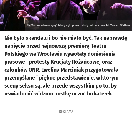
Na "Śmierć i dziewczynę" bilety wykupione zostały do końca roku fot. Tomasz Walków
Nie było skandalu i bo nie miało być. Tak naprawdę
napięcie przed najnowszą premierą Teatru
Polskiego we Wrocławiu wywołały doniesienia
prasowe i protesty Krucjaty Różańcowej oraz
członków ONR. Ewelina Marciniak przygotowała
przemyślane i piękne przedstawienie, w którym
sceny seksu są, ale przede wszystkim po to, by
uświadomić widzom pustkę uczuć bohaterek.
REKLAMA