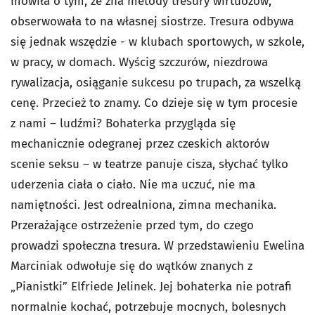
mówiła o tym, że zna metody tresury wirtuozów,
obserwowała to na własnej siostrze. Tresura odbywa
się jednak wszędzie - w klubach sportowych, w szkole,
w pracy, w domach. Wyścig szczurów, niezdrowa
rywalizacja, osiąganie sukcesu po trupach, za wszelką
cenę. Przecież to znamy. Co dzieje się w tym procesie
z nami – ludźmi? Bohaterka przygląda się
mechanicznie odegranej przez czeskich aktorów
scenie seksu – w teatrze panuje cisza, słychać tylko
uderzenia ciała o ciało. Nie ma uczuć, nie ma
namiętności. Jest odrealniona, zimna mechanika.
Przerażające ostrzeżenie przed tym, do czego
prowadzi społeczna tresura. W przedstawieniu Ewelina
Marciniak odwołuje się do wątków znanych z
„Pianistki” Elfriede Jelinek. Jej bohaterka nie potrafi
normalnie kochać, potrzebuje mocnych, bolesnych