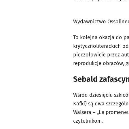
Wydawnictwo Ossolineu
To kolejna okazja do pa
krytycznoliterackich o
pieczołowicie przez au
reprodukcje obrazów, gr
Sebald zafasc
Wśród dziesięciu szki
Kafki) są dwa szczególn
Walsera – „Le promeneu
czytelnikom.