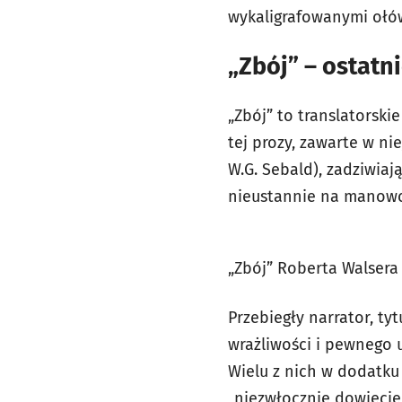
wykaligrafowanymi ołów
„Zbój” – ostatn
„Zbój” to translatorski
tej prozy, zawarte w ni
W.G. Sebald), zadziwiaj
nieustannie na manowc
„Zbój” Roberta Walsera
Przebiegły narrator, tyt
wrażliwości i pewnego u
Wielu z nich w dodatku 
„niezwłocznie dowiecie s