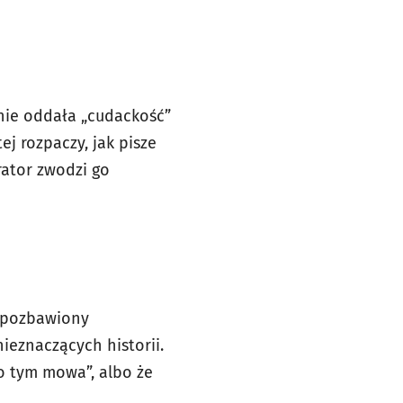
lnie oddała „cudackość”
j rozpaczy, jak pisze
rrator zwodzi go
st pozbawiony
ieznaczących historii.
 o tym mowa”, albo że