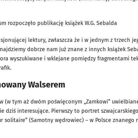
m rozpoczęło publikację książek W.G. Sebalda
sjonującej lektury, zwłaszcza że i w jednym z trzech 
dnajdziemy dobrze nam już znane z innych książek Seb
tora wyszukiwane i wklejane pomiędzy fragmentami tek
afik.
ynowany Walserem
ców (w tym aż dwóm poświęconym „Zamkowi” uwielbian
ie dziś interesujące. Pierwszy to portret szwajcarskieg
r solitaire” (Samotny wędrowiec) – w Polsce znanego