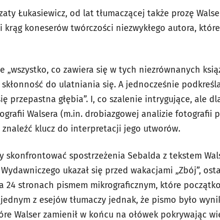
aty Łukasiewicz, od lat tłumaczącej także prozę Walse
i krąg koneserów twórczości niezwykłego autora, któr
że „wszystko, co zawiera się w tych niezrównanych ksią
 skłonność do ulatniania się. A jednocześnie podkreśl
ę przepastna głębia”. I, co szalenie intrygujące, ale d
grafii Walsera (m.in. drobiazgowej analizie fotografii 
ę znaleźć klucz do interpretacji jego utworów.
y skonfrontować spostrzeżenia Sebalda z tekstem Wal
Wydawniczego ukazał się przed wakacjami „Zbój”, osta
a 24 stronach pismem mikrograficznym, które początk
w jednym z esejów tłumaczy jednak, że pismo było wyni
óre Walser zamienił w końcu na ołówek pokrywając wie