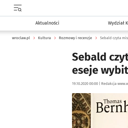
Menu główne portalu wroclaw.pl
Aktualności
Wydział K
wroclaw.pl
Kultura
Rozmowy i recenzje
Sebald czyta mi
Sebald czy
eseje wybi
Data publikacji:
Autor:
19.10.2020 00:00 |
Redakcja www.w
Kliknij, aby powiększyć