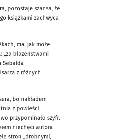
ra, pozostaje szansa, że
ego książkami zachwyca
żkach, ma, jak może
a: „za błazeństwami
la Sebalda
pisarza z różnych
sera, bo nakładem
tnia z powieści
owo przypominało szyfr.
kiem niechęci autora
le stron „drobnymi,