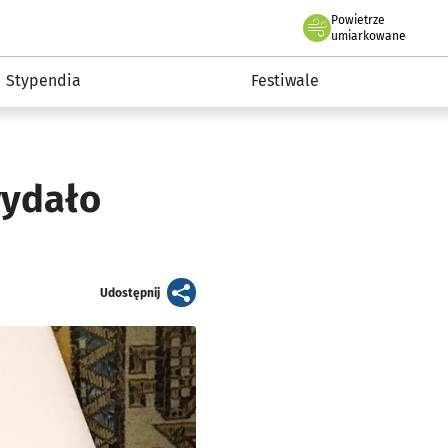
Powietrze
we Wrocławiu
Kultura
umiarkowane
Stypendia
Festiwale
wydało
artykuł
Udostępnij