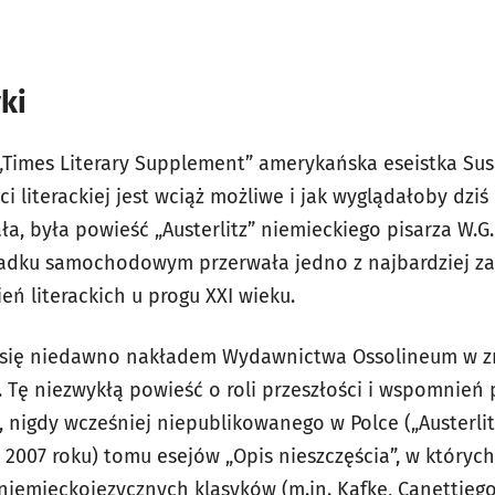
ki
 „Times Literary Supplement” amerykańska eseistka Sus
 literackiej jest wciąż możliwe i jak wyglądałoby dziś d
a, była powieść „Austerlitz” niemieckiego pisarza W.G
adku samochodowym przerwała jedno z najbardziej za
eń literackich u progu XXI wieku.
ał się niedawno nakładem Wydawnictwa Ossolineum w 
. Tę niezwykłą powieść o roli przeszłości i wspomnień
 nigdy wcześniej niepublikowanego w Polce („Austerlit
2007 roku) tomu esejów „Opis nieszczęścia”, w których
niemieckojęzycznych klasyków (m.in. Kafkę, Canettiego