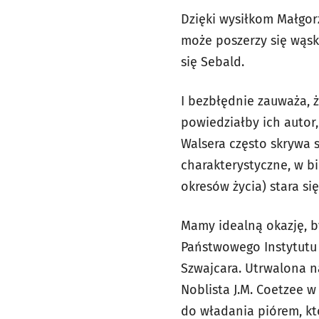
Dzięki wysiłkom Małgorz
może poszerzy się wąsk
się Sebald.
I bezbłędnie zauważa, 
powiedziałby ich autor,
Walsera często skrywa si
charakterystyczne, w bio
okresów życia) stara si
Mamy idealną okazję, b
Państwowego Instytutu 
Szwajcara. Utrwalona n
Noblista J.M. Coetzee 
do władania piórem, kt