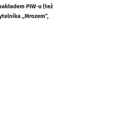
 nakładem PIW-u (też
ytelnika „Mrozem”,