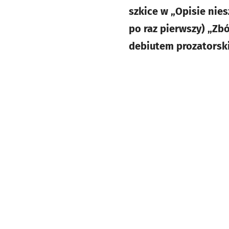
szkice w „Opisie nie
po raz pierwszy) „Zb
debiutem prozators