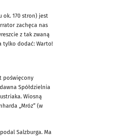
 ok. 170 stron) jest
rrator zachęca nas
wreszcie z tak zwaną
na tylko dodać: Warto!
st poświęcony
edawna Spółdzielnia
ustriaka. Wiosną
nharda „Mróz” (w
opodal Salzburga. Ma