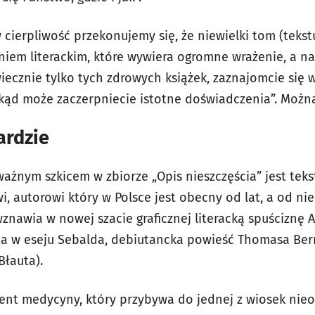
 cierpliwość przekonujemy się, że niewielki tom (tekstu
em literackim, które wywiera ogromne wrażenie, a na
 wiecznie tylko tych zdrowych książek, zaznajomcie się 
 skąd może zaczerpniecie istotne doświadczenia”. Moż
ardzie
żnym szkicem w zbiorze „Opis nieszczęścia” jest tek
 autorowi który w Polsce jest obecny od lat, a od ni
znawia w nowej szacie graficznej literacką spuściznę A
na w eseju Sebalda, debiutancka powieść Thomasa Ber
Błauta).
dent medycyny, który przybywa do jednej z wiosek nie