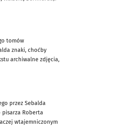
jego tomów
alda znaki, choćby
stu archiwalne zdjęcia,
ego przez Sebalda
o pisarza Roberta
 raczej wtajemniczonym