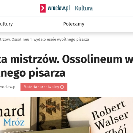
Serwis informacyjny wroclaw.pl podserwis: 
ultury
Polecamy
strzów. Ossolineum wydało eseje wybitnego pisarza
ta mistrzów. Ossolineum 
tnego pisarza
roclaw.pl
Materiał archiwalny