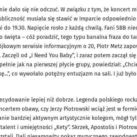
nie dało się nie odczuć. W związku z tym, że koncert 
ubliczność musiała się stawić w Imparcie odpowiednio 
mi do 19.30. Napięcie rosło z każdą chwilą. Fani SBB nie
święta – cóż poradzić, tego typu banalna fraza do tam
rójkowym serwisie informacyjnym o 20, Piotr Metz zapo
 Zaczęli od „I Need You Baby”, i zaraz potem zaczął się
upełnie jak na pierwszej płycie grupy, powiedział: „Chci
..”, co wywołało potężny entuzjazm na sali. I już był
cydowanie lepiej niż dobrze. Legenda polskiego rock
oncertem obawy, czy Jerzy Piotrowski wciąż jest w form
ie bardziej aktywnym artystycznie kolegom, mógł tyl
lent i umiejętności „Kety”. Skrzek, Apostolis i Piotrows
ozstali. Dali niesamowity pokaz muzycznego zawodowstw