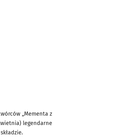
 twórców „Mementa z
 kwietnia) legendarne
składzie.