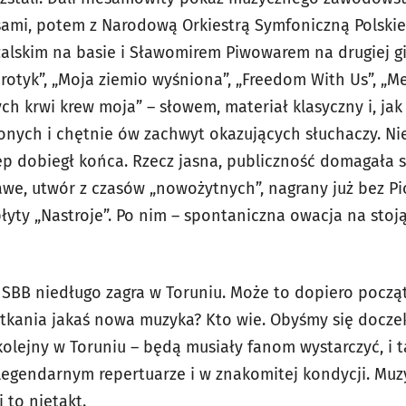
 sami, potem z Narodową Orkiestrą Symfoniczną Polsk
alskim na basie i Sławomirem Piwowarem na drugiej gi
Erotyk”, „Moja ziemio wyśniona”, „Freedom With Us”, 
ych krwi krew moja” – słowem, materiał klasyczny i, jak
onych i chętnie ów zachwyt okazujących słuchaczy. N
 dobiegł końca. Rzecz jasna, publiczność domagała si
ekawe, utwór z czasów „nowożytnych”, nagrany już bez P
łyty „Nastroje”. Po nim – spontaniczna owacja na stoj
BB niedługo zagra w Toruniu. Może to dopiero począt
tkania jakaś nowa muzyka? Kto wie. Obyśmy się doczeka
kolejny w Toruniu – będą musiały fanom wystarczyć, i 
legendarnym repertuarze i w znakomitej kondycji. Muz
j to nietakt.