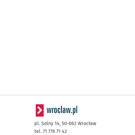
pl. Solny 14,
50-062
Wrocław
tel. 71 776 71 42