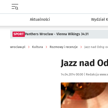
Menu główne portalu wroclaw.pl
Aktualności
Wydział K
SPORT
Panthers Wrocław - Vienna Wikings 34:31
wroclaw.pl
Kultura
Rozmowy i recenzje
Jazz nad Odrą: o
Jazz nad Od
Data publikacji:
Autor:
14.04.2014 00:00 |
Redakcja www.w
Kliknij, aby powiększyć