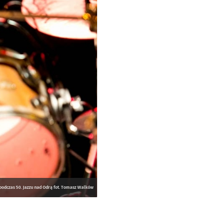
odczas 50. Jazzu nad Odrą fot. Tomasz Walków