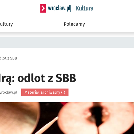
Serwis informacyjny wroclaw.pl podserwis: 
ultury
Polecamy
dlot z SBB
rą: odlot z SBB
roclaw.pl
Materiał archiwalny