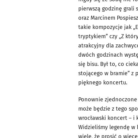
pierwszą godzinę grali
oraz Marcinem Pospiesz
takie kompozycje jak „
tryptykiem” czy „Z któr
atrakcyjny dla zachwyc
dwóch godzinach występ
się bisu. Był to, co ci
stojącego w bramie” z p
pięknego koncertu.
Ponownie zjednoczone S
może będzie z tego spo
wrocławski koncert – i 
Widzieliśmy legendę w 
wiele, że prosić o więce