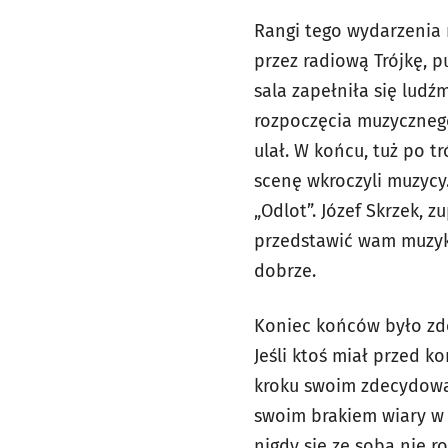
Rangi tego wydarzenia 
przez radiową Trójkę, p
sala zapełniła się ludź
rozpoczęcia muzycznego 
ulał. W końcu, tuż po t
scenę wkroczyli muzycy.
„Odlot”. Józef Skrzek, z
przedstawić wam muzykę.
dobrze.
Koniec końców było zde
Jeśli ktoś miał przed k
kroku swoim zdecydowan
swoim brakiem wiary w ta
nigdy się ze sobą nie r