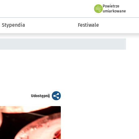
Powietrze
we Wrocławiu
Kultura
umiarkowane
Stypendia
Festiwale
artykuł
Udostępnij