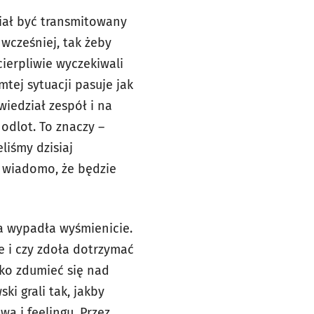
miał być transmitowany
wcześniej, tak żeby
cierpliwie wyczekiwali
tej sytuacji pasuje jak
wiedział zespół i na
 odlot. To znaczy –
eliśmy dzisiaj
o wiadomo, że będzie
a wypadła wyśmienicie.
ie i czy zdoła dotrzymać
ko zdumieć się nad
ki grali tak, jakby
a i feelingu. Przez