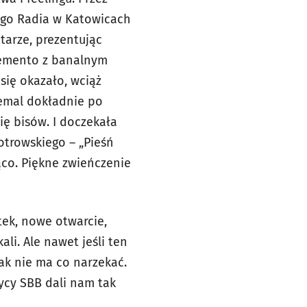
iego Radia w Katowicach
tarze, prezentując
„Memento z banalnym
 się okazało, wciąż
iemal dokładnie po
ę bisów. I doczekała
iotrowskiego – „Pieśń
ąco. Piękne zwieńczenie
ek, nowe otwarcie,
li. Ale nawet jeśli ten
tak nie ma co narzekać.
ycy SBB dali nam tak