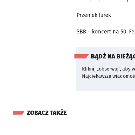
Przemek Jurek
SBB – koncert na 50. Fe
BĄDŹ NA BIEŻĄ
Kliknij „obserwuj”, aby 
Najciekawsze wiadomośc
ZOBACZ TAKŻE