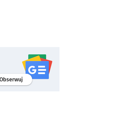
profil
google news
serwisu wroclaw.pl
Obserwuj