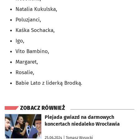
Natalia Kukulska,
Poluzjanci,
Kaśka Sochacka,
Igo,
Vito Bambino,
Margaret,
Rosalie,
Babie Lato z liderką Brodką.
ZOBACZ RÓWNIEŻ
otworzy się w nowej karcie
Plejada gwiazd na darmowych
koncertach niedaleko Wrocławia
25.06.2024
| Tomasz Wysocki