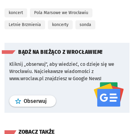
koncert
Pola Marsowe we Wrocławiu
Letnie Brzmienia
koncerty
sonda
BĄDŹ NA BIEŻĄCO Z WROCŁAWIEM!
Kliknij „obserwuj”, aby wiedzieć, co dzieje się we
Wrocławiu.
Najciekawsze wiadomości z
www.wroclaw.pl znajdziesz w Google News!
profil
google news
serwisu wroclaw
Obserwuj
ZOBACZ TAKŻE