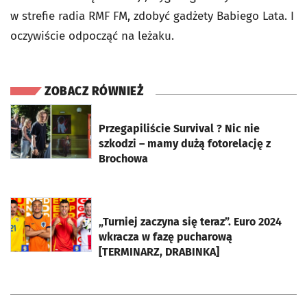
w strefie radia RMF FM, zdobyć gadżety Babiego Lata. I
oczywiście odpocząć na leżaku.
ZOBACZ RÓWNIEŻ
otworzy się w nowej karcie
Przegapiliście Survival ? Nic nie
szkodzi – mamy dużą fotorelację z
Brochowa
otworzy się w nowej karcie
„Turniej zaczyna się teraz”. Euro 2024
wkracza w fazę pucharową
[TERMINARZ, DRABINKA]