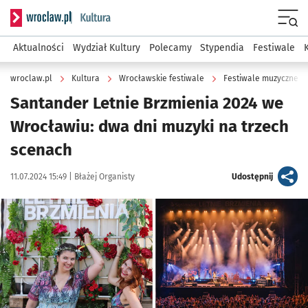
Serwis informacyjny wroclaw.pl podserwis: Kultura
Menu
Aktualności
Wydział Kultury
Polecamy
Stypendia
Festiwale
wroclaw.pl
Kultura
Wrocławskie festiwale
Festiwale muzyczne
Santander Letnie Brzmienia 2024 we
Wrocławiu: dwa dni muzyki na trzech
scenach
Data publikacji:
Autor:
artykuł
11.07.2024 15:49 |
Błażej Organisty
Udostępnij
Kliknij, aby powiększyć