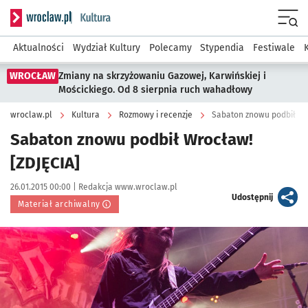
Serwis informacyjny wroclaw.pl podserwis: Kultura
Menu
Aktualności
Wydział Kultury
Polecamy
Stypendia
Festiwale
WROCŁAW
Zmiany na skrzyżowaniu Gazowej, Karwińskiej i
Mościckiego. Od 8 sierpnia ruch wahadłowy
wroclaw.pl
Kultura
Rozmowy i recenzje
Sabaton znowu podbił Wr
Sabaton znowu podbił Wrocław!
[ZDJĘCIA]
Data publikacji:
Autor:
26.01.2015 00:00 |
Redakcja www.wroclaw.pl
artykuł
Udostępnij
Materiał archiwalny
Kliknij, aby powiększyć