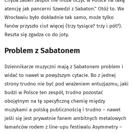
Chyba żaden zespół nie może liczyć w Polsce na taką
atencję jak pancerni Szwedzi z Sabaton.” Otóż to. We
Wrocławiu było dokładnie tak samo, może tylko
fanów przyszło ciut więcej (trzy tysiące? trzy i pół?).
Reszta się zgadza co do joty.
Problem z Sabatonem
Dziennikarze muzyczni mają z Sabatonem problem i
widać to nawet w powyższym cytacie. Bo z jednej
strony trudno nie być pod wrażeniem entuzjazmu, jaki
budzi w Polsce ten zespół, trudno pozostać
obojętnym na tę specyficzną chemię między
muzykami a polską publicznością i trudno – nawet
jeśli się jest prywatnie fanem ambitnych metalowych
łamańców rodem z line-upu festiwalu Asymmetry –