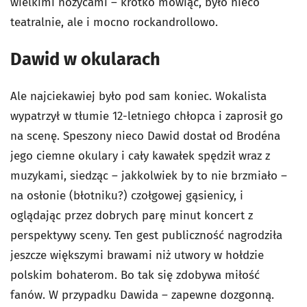
wielkimi nożycami – krótko mówiąc, było nieco
teatralnie, ale i mocno rockandrollowo.
Dawid w okularach
Ale najciekawiej było pod sam koniec. Wokalista
wypatrzył w tłumie 12-letniego chłopca i zaprosił go
na scenę. Speszony nieco Dawid dostał od Brodéna
jego ciemne okulary i cały kawałek spędził wraz z
muzykami, siedząc – jakkolwiek by to nie brzmiało –
na osłonie (błotniku?) czołgowej gąsienicy, i
oglądając przez dobrych parę minut koncert z
perspektywy sceny. Ten gest publiczność nagrodziła
jeszcze większymi brawami niż utwory w hołdzie
polskim bohaterom. Bo tak się zdobywa miłość
fanów. W przypadku Dawida – zapewne dozgonną.