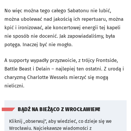
No więc można tego całego Sabatonu nie lubić,
można ubolewać nad jakością ich repertuaru, można
kpić i ironizować, ale koncertowej energii tej kapeli
nie sposób nie docenić. Jak zapowiadaliśmy, była
potęga. Inaczej być nie mogło.
A supporty wypadły przyzwoicie, z trójcy Frontside,
Battle Beast i Delain – najlepiej ten ostatni. Z urodą i
charyzmą Charlotte Wessels mierzyć się mogą
nieliczni.
BĄDŹ NA BIEŻĄCO Z WROCŁAWIEM!
Kliknij „obserwuj”, aby wiedzieć, co dzieje się we
Wrocławiu.
Najciekawsze wiadomości z