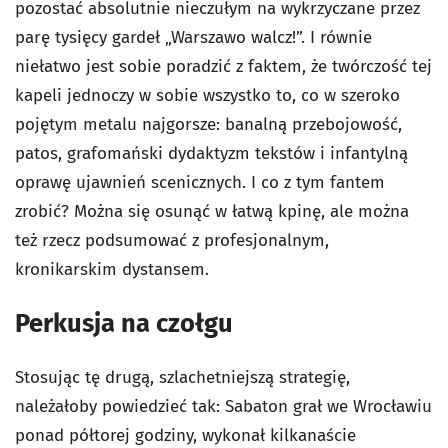
pozostać absolutnie nieczułym na wykrzyczane przez
parę tysięcy gardeł „Warszawo walcz!”. I równie
niełatwo jest sobie poradzić z faktem, że twórczość tej
kapeli jednoczy w sobie wszystko to, co w szeroko
pojętym metalu najgorsze: banalną przebojowość,
patos, grafomański dydaktyzm tekstów i infantylną
oprawę ujawnień scenicznych. I co z tym fantem
zrobić? Można się osunąć w łatwą kpinę, ale można
też rzecz podsumować z profesjonalnym,
kronikarskim dystansem.
Perkusja na czołgu
Stosując tę drugą, szlachetniejszą strategię,
należałoby powiedzieć tak: Sabaton grał we Wrocławiu
ponad półtorej godziny, wykonał kilkanaście