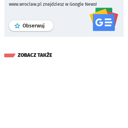
www.wroclaw.pl znajdziesz w Google News!
profil
google news
serwisu wroclaw
Obserwuj
ZOBACZ TAKŻE