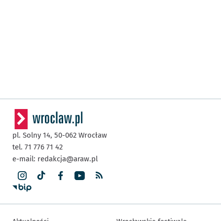
pl. Solny 14,
50-062
Wrocław
tel. 71 776 71 42
e-mail:
redakcja@araw.pl