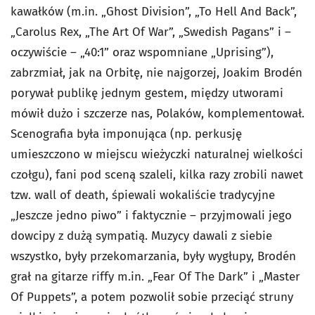
kawałków (m.in. „Ghost Division”, „To Hell And Back”,
„Carolus Rex, „The Art Of War”, „Swedish Pagans” i –
oczywiście – „40:1” oraz wspomniane „Uprising”),
zabrzmiał, jak na Orbitę, nie najgorzej, Joakim Brodén
porywał publikę jednym gestem, między utworami
mówił dużo i szczerze nas, Polaków, komplementował.
Scenografia była imponująca (np. perkusję
umieszczono w miejscu wieżyczki naturalnej wielkości
czołgu), fani pod sceną szaleli, kilka razy zrobili nawet
tzw. wall of death, śpiewali wokaliście tradycyjne
„Jeszcze jedno piwo” i faktycznie – przyjmowali jego
dowcipy z dużą sympatią. Muzycy dawali z siebie
wszystko, były przekomarzania, były wygłupy, Brodén
grał na gitarze riffy m.in. „Fear Of The Dark” i „Master
Of Puppets”, a potem pozwolił sobie przeciąć struny