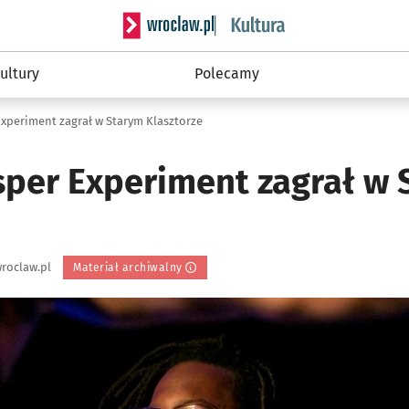
Serwis informacyjny wroclaw.pl podserwis: 
ultury
Polecamy
Experiment zagrał w Starym Klasztorze
sper Experiment zagrał w
roclaw.pl
Materiał archiwalny