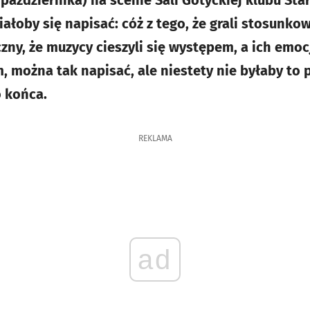
października) na scenie Sali Gotyckiej klubu Sta
iałoby się napisać: cóż z tego, że grali stosunko
zny, że muzycy cieszyli się występem, a ich emocj
, można tak napisać, ale niestety nie byłaby to 
o końca.
REKLAMA
ad