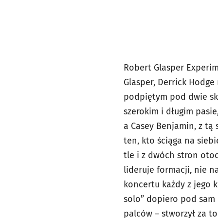
Robert Glasper Experime
Glasper, Derrick Hodge
podpiętym pod dwie skr
szerokim i długim pasi
a Casey Benjamin, z tą 
ten, kto ściąga na sie
tle i z dwóch stron ot
lideruje formacji, nie
koncertu każdy z jego k
solo” dopiero pod sam k
palców – stworzył za t