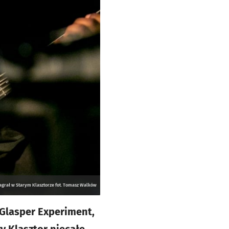
agrał w Starym Klasztorze fot. Tomasz Walków
t Glasper Experiment,