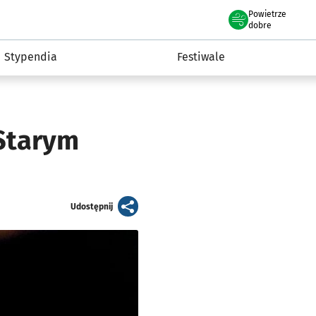
Powietrze
we Wrocławiu
Kultura
dobre
Stypendia
Festiwale
 Starym
artykuł
Udostępnij