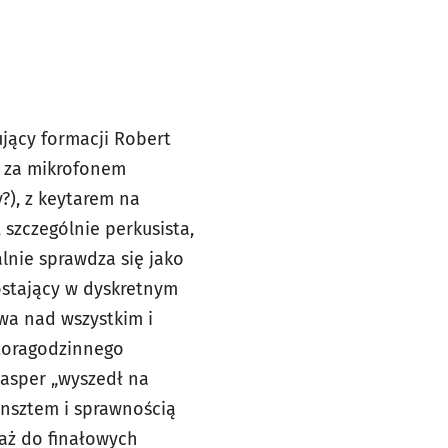
ujący formacji Robert
n za mikrofonem
?), z keytarem na
szczególnie perkusista,
alnie sprawdza się jako
zostający w dyskretnym
wa nad wszystkim i
łtoragodzinnego
lasper „wyszedł na
unsztem i sprawnością
 aż do finałowych