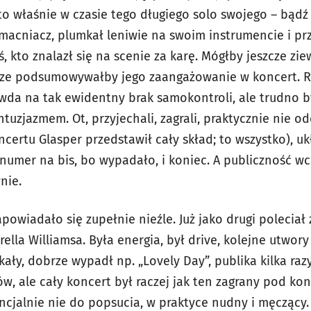
o właśnie w czasie tego długiego solo swojego – bądź 
macniacz, plumkał leniwie na swoim instrumencie i pr
, kto znalazł się na scenie za karę. Mógłby jeszcze zie
brze podsumowywałby jego zaangażowanie w koncert. R
wda na tak ewidentny brak samokontroli, ale trudno by
tuzjazmem. Ot, przyjechali, zagrali, praktycznie nie od
certu Glasper przedstawił cały skład; to wszystko), ukł
numer na bis, bo wypadało, i koniec. A publiczność wca
nie.
powiadało się zupełnie nieźle. Już jako drugi poleciał 
ella Williamsa. Była energia, był drive, kolejne utwory
ikały, dobrze wypadł np. „Lovely Day”, publika kilka raz
, ale cały koncert był raczej jak ten zagrany pod kon
encjalnie nie do popsucia, w praktyce nudny i męczący.