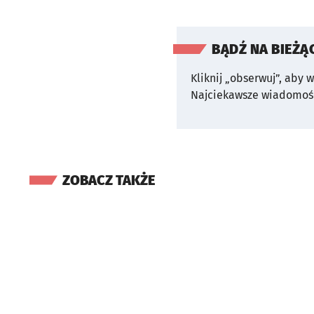
BĄDŹ NA BIEŻĄ
Kliknij „obserwuj”, aby 
Najciekawsze wiadomośc
ZOBACZ TAKŻE