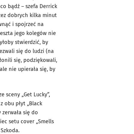
co bądź – szefa Derrick
zez dobrych kilka minut
wnąć i spojrzeć na
eszta jego kolegów nie
łoby stwierdzić, by
ezwali się do ludzi (na
onili się, podziękowali,
le nie upierała się, by
ze sceny „Get Lucky”,
 z obu płyt „Black
y zerwała się do
iec setu cover „Smells
 Szkoda.