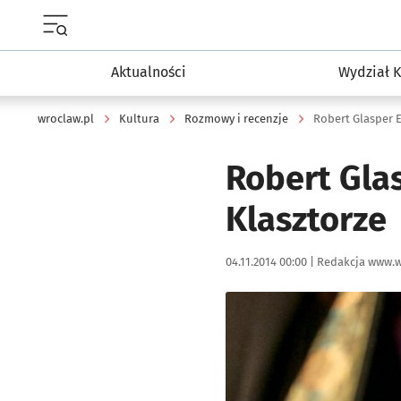
Menu główne portalu wroclaw.pl
Aktualności
Wydział K
wroclaw.pl
Kultura
Rozmowy i recenzje
Robert Glasper 
Robert Gla
Klasztorze
Data publikacji:
Autor:
04.11.2014 00:00 |
Redakcja www.w
Kliknij, aby powiększyć