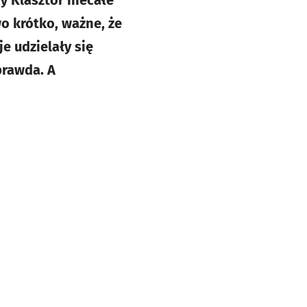
ry Klasztor niecałe
wo krótko, ważne, że
e udzielały się
prawda. A