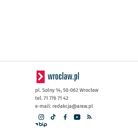
pl. Solny 14,
50-062
Wrocław
tel. 71 776 71 42
e-mail:
redakcja@araw.pl