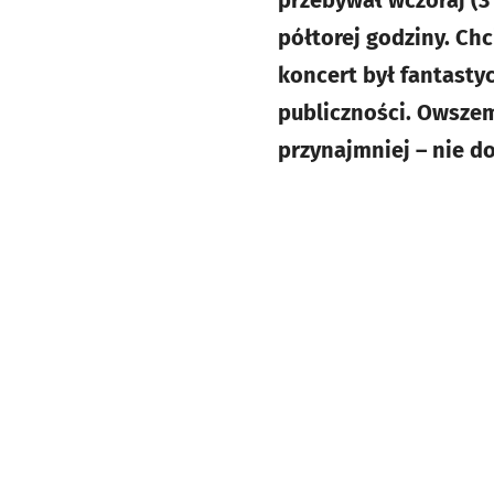
przebywał wczoraj (3 
półtorej godziny. Chc
koncert był fantastyc
publiczności. Owszem
przynajmniej – nie d