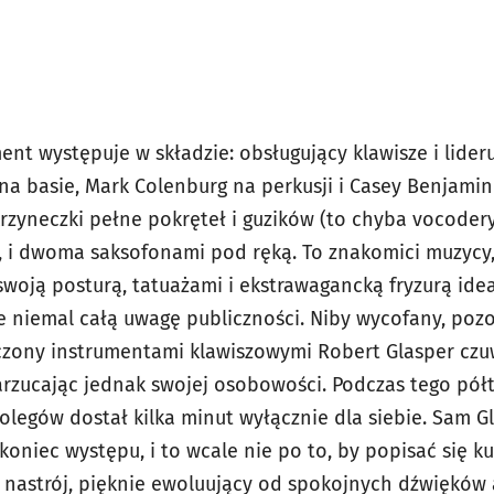
nt występuje w składzie: obsługujący klawisze i lider
 na basie, Mark Colenburg na perkusji i Casey Benjami
zyneczki pełne pokręteł i guzików (to chyba vocodery
e, i dwoma saksofonami pod ręką. To znakomici muzycy, 
swoją posturą, tatuażami i ekstrawagancką fryzurą ide
bie niemal całą uwagę publiczności. Niby wycofany, po
oczony instrumentami klawiszowymi Robert Glasper czu
 narzucając jednak swojej osobowości. Podczas tego pó
olegów dostał kilka minut wyłącznie dla siebie. Sam G
oniec występu, i to wcale nie po to, by popisać się k
o nastrój, pięknie ewoluujący od spokojnych dźwięków