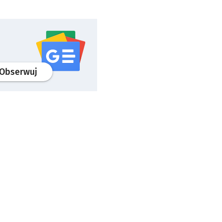
profil
google news
serwisu wroclaw.pl
Obserwuj