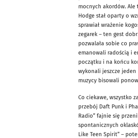
mocnych akordów. Ale t
Hodge stał oparty o wz
sprawiał wrażenie kogoś
zegarek – ten gest do
pozwalała sobie co pra
emanowali radością i en
początku i na końcu kon
wykonali jeszcze jeden 
muzycy bisowali ponow
Co ciekawe, wszystko za
przebój Daft Punk i Phar
Radio” fajnie się przen
spontanicznych oklasków
Like Teen Spirit” – pot