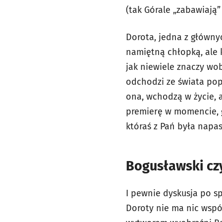
(tak Górale „zabawiają
Dorota, jedna z główny
namiętną chłopką, ale 
jak niewiele znaczy wo
odchodzi ze świata po
ona, wchodzą w życie, 
premierę w momencie, g
któraś z Pań była nap
Bogusławski cz
I pewnie dyskusja po sp
Doroty nie ma nic wspól