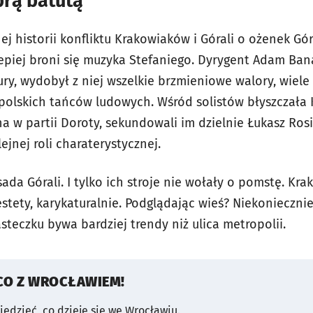
rą batutą
j historii konfliktu Krakowiaków i Górali o ożenek Gó
epiej broni się muzyka Stefaniego. Dyrygent Adam Ban
y, wydobył z niej wszelkie brzmieniowe walory, wiel
w polskich tańców ludowych. Wśród solistów błyszczała K
na w partii Doroty, sekundowali im dzielnie Łukasz Rosi
ejnej roli charaterystycznej.
sada Górali. I tylko ich stroje nie wołały o pomstę. K
estety, karykaturalnie. Podglądając wieś? Niekoniecznie
asteczku bywa bardziej trendy niż ulica metropolii.
CO Z WROCŁAWIEM!
wiedzieć, co dzieje się we Wrocławiu.