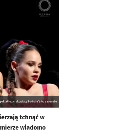
spektaklu „Krakowiacy i Górale”/fot. z YouTube
ierzają tchnąć w
remierze wiadomo