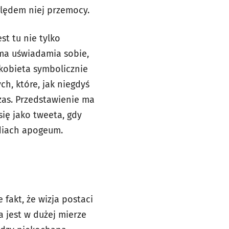
ględem niej przemocy.
t tu nie tylko
ama uświadamia sobie,
 kobieta symbolicznie
, które, jak niegdyś
zas. Przedstawienie ma
ię jako tweeta, gdy
diach apogeum.
fakt, że wizja postaci
a jest w dużej mierze