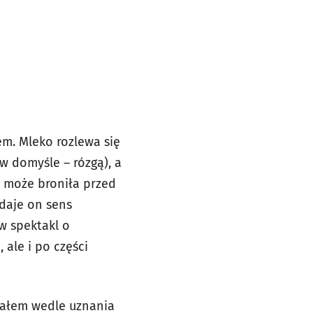
em. Mleko rozlewa się
w domyśle – rózgą), a
ć może broniła przed
ddaje on sens
w spektakl o
 ale i po części
ciałem wedle uznania