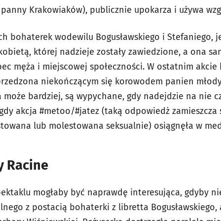
” panny Krakowiaków), publicznie upokarza i używa wz
ch bohaterek wodewilu Bogusławskiego i Stefaniego, jes
kobietą, której nadzieje zostały zawiedzione, a ona s
bec męża i miejscowej społeczności. W ostatnim akcie
przedzona niekończącym się korowodem panien młodych
a może bardziej, są wypychane, gdy nadejdzie na nie c
dy akcja #metoo/#jatez (taką odpowiedż zamieszcza s
astowana lub molestowana seksualnie) osiągnęła w me
y Racine
ektaklu mogłaby być naprawdę interesująca, gdyby nie 
nego z postacią bohaterki z libretta Bogusławskiego, 