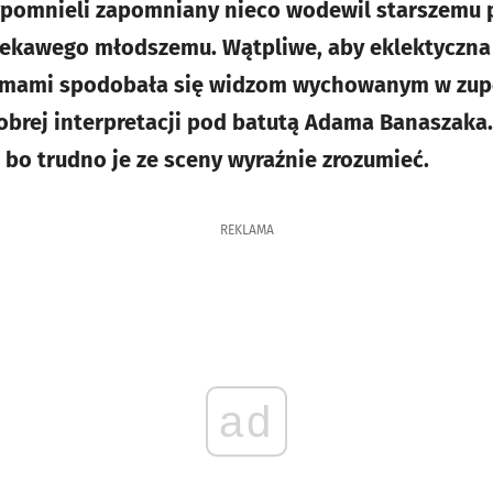
zypomnieli zapomniany nieco wodewil starszemu p
iekawego młodszemu. Wątpliwe, aby eklektyczna 
mami spodobała się widzom wychowanym w zupeł
obrej interpretacji pod batutą Adama Banaszaka. 
bo trudno je ze sceny wyraźnie zrozumieć.
REKLAMA
ad