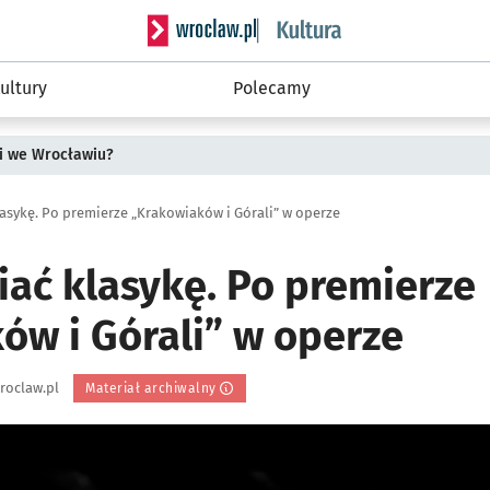
Serwis informacyjny wroclaw.pl podserwis: 
ultury
Polecamy
i we Wrocławiu?
asykę. Po premierze „Krakowiaków i Górali” w operze
iać klasykę. Po premierze
ów i Górali” w operze
roclaw.pl
Materiał archiwalny