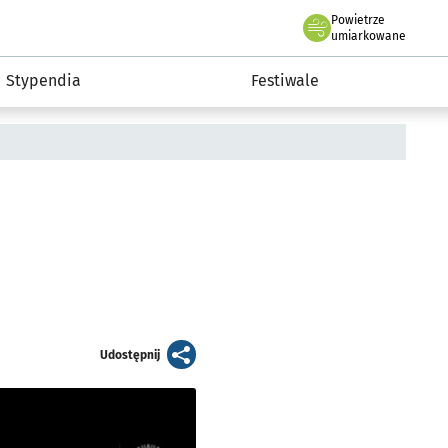
Powietrze
we Wrocławiu
Kultura
umiarkowane
Stypendia
Festiwale
artykuł
Udostępnij