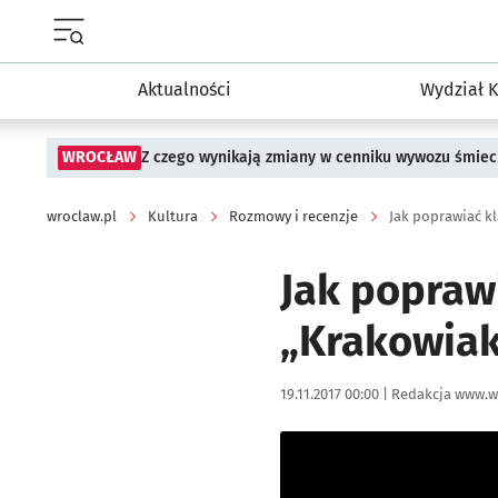
Menu główne portalu wroclaw.pl
Aktualności
Wydział K
WROCŁAW
Z czego wynikają zmiany w cenniku wywozu śmiec
wroclaw.pl
Kultura
Rozmowy i recenzje
Jak poprawiać kl
Jak popraw
„Krakowiak
Data publikacji:
Autor:
19.11.2017 00:00 |
Redakcja www.w
Kliknij, aby powiększyć