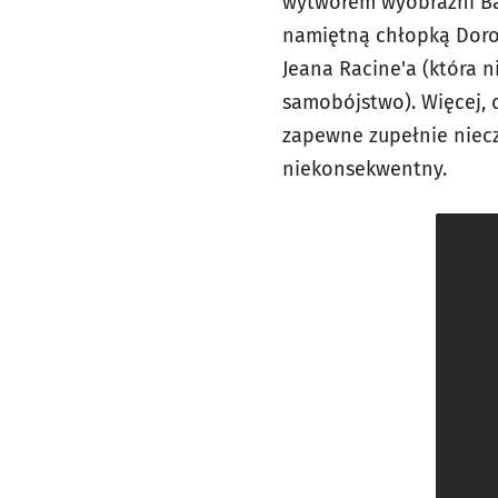
wytworem wyobraźni Bar
namiętną chłopką Dorotą
Jeana Racine'a (która 
samobójstwo). Więcej, 
zapewne zupełnie niecz
niekonsekwentny.