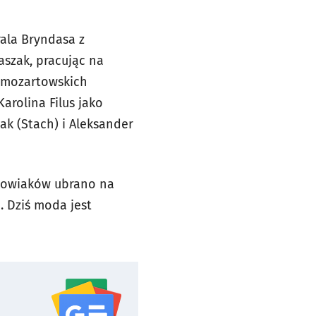
rala Bryndasa z
aszak, pracując na
e mozartowskich
arolina Filus jako
ak (Stach) i Aleksander
rakowiaków ubrano na
. Dziś moda jest