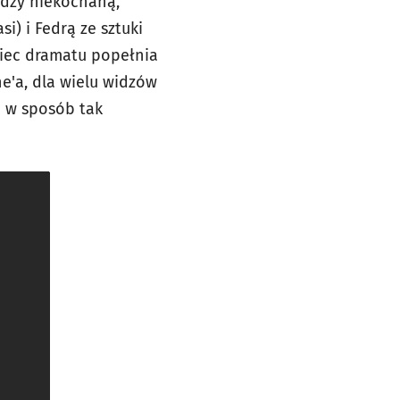
ędzy niekochaną,
i) i Fedrą ze sztuki
niec dramatu popełnia
e'a, dla wielu widzów
u w sposób tak