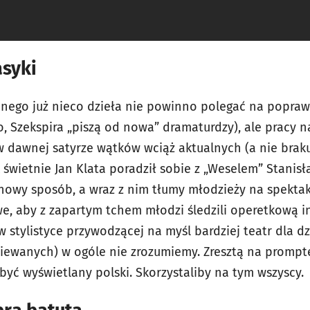
asyki
ego już nieco dzieła nie powinno polegać na poprawi
zo, Szekspira „piszą od nowa” dramaturdzy), ale pracy 
 dawnej satyrze wątków wciąż aktualnych (a nie brakuj
 świetnie Jan Klata poradził sobie z „Weselem” Stanis
 nowy sposób, a wraz z nim tłumy młodzieży na spekta
we, aby z zapartym tchem młodzi śledzili operetkową i
w stylistyce przywodzącej na myśl bardziej teatr dla dz
piewanych) w ogóle nie zrozumiemy. Zresztą na prompte
być wyświetlany polski. Skorzystaliby na tym wszyscy.