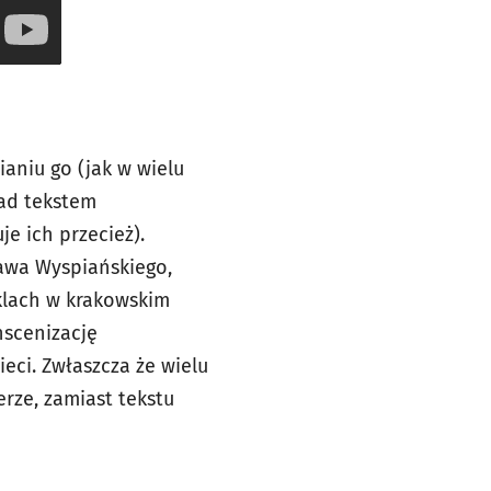
aniu go (jak w wielu
nad tekstem
e ich przecież).
ława Wyspiańskiego,
klach w krakowskim
nscenizację
ieci. Zwłaszcza że wielu
rze, zamiast tekstu