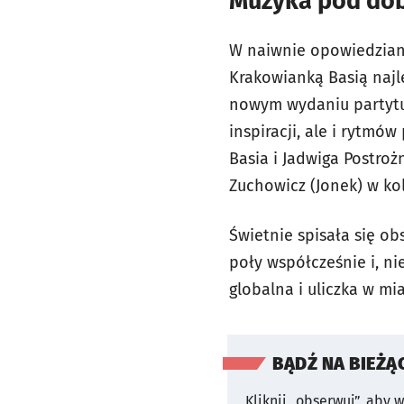
Muzyka pod dob
W naiwnie opowiedziane
Krakowianką Basią najl
nowym wydaniu partytur
inspiracji, ale i rytmó
Basia i Jadwiga Postroż
Zuchowicz (Jonek) w kol
Świetnie spisała się ob
poły współcześnie i, ni
globalna i uliczka w mi
BĄDŹ NA BIEŻĄ
Kliknij „obserwuj”, aby 