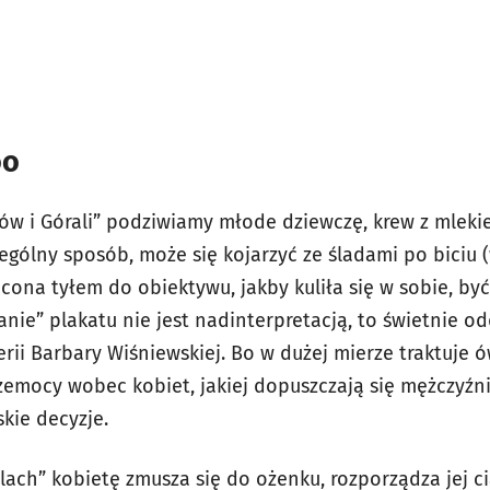
oo
ów i Górali” podziwiamy młode dziewczę, krew z mleki
gólny sposób, może się kojarzyć ze śladami po biciu (
cona tyłem do obiektywu, jakby kuliła się w sobie, by
ytanie” plakatu nie jest nadinterpretacją, to świetnie o
rii Barbary Wiśniewskiej. Bo w dużej mierze traktuje ó
zemocy wobec kobiet, jakiej dopuszczają się mężczyźni,
kie decyzje.
lach” kobietę zmusza się do ożenku, rozporządza jej 