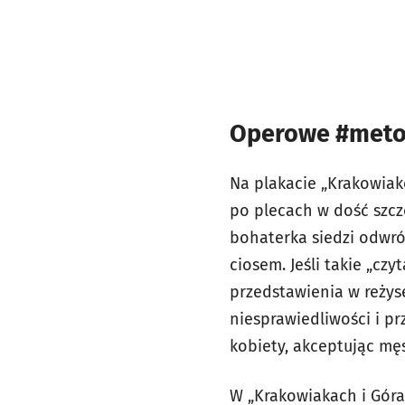
Operowe #met
Na plakacie „Krakowiak
po plecach w dość szcze
bohaterka siedzi odwró
ciosem. Jeśli takie „cz
przedstawienia w reżyse
niesprawiedliwości i pr
kobiety, akceptując męs
W „Krakowiakach i Góra