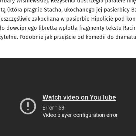
bary Wiśniewskiej. Reżyserka dostrzegła paralele mi
 (która pragnie Stacha, ukochanego jej pasierbicy Bas
nieszczęśliwie zakochana w pasierbie Hipolicie pod ko
do dowcipnego libretta wplotła fragmenty tekstu Racin
ytelne. Podobnie jak przejście od komedii do dramat