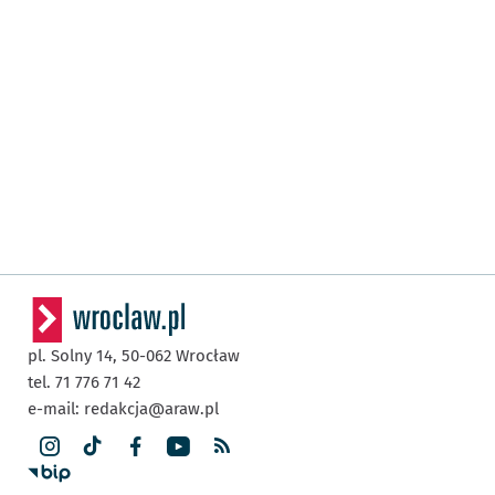
pl. Solny 14,
50-062
Wrocław
tel. 71 776 71 42
e-mail:
redakcja@araw.pl