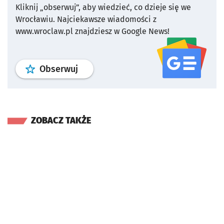
Kliknij „obserwuj”, aby wiedzieć, co dzieje się we
Wrocławiu.
Najciekawsze wiadomości z
www.wroclaw.pl znajdziesz w Google News!
profil
google news
serwisu wroclaw
Obserwuj
ZOBACZ TAKŻE