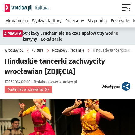
Serwis informacyjny wroclaw.pl podserwis: Kultura
Menu
Aktualności
Wydział Kultury
Polecamy
Stypendia
Festiwale
Z MIASTA
Strażacy uruchamiają na czas upałów trzy wodne
kurtyny | Lokalizacje
wroclaw.pl
Kultura
Rozmowy i recenzje
Hinduskie tancerki zachw
Hinduskie tancerki zachwyciły
wrocławian [ZDJĘCIA]
Data publikacji:
Autor:
17.07.2014 00:00 |
Redakcja www.wroclaw.pl
artykuł
Udostępnij
Materiał archiwalny
Kliknij, aby powiększyć