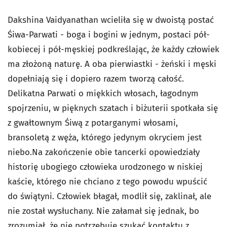
Dakshina Vaidyanathan wcieliła się w dwoistą postać
Śiwa-Parwati - boga i bogini w jednym, postaci pół-
kobiecej i pół-męskiej podkreślając, że każdy człowiek
ma złożoną naturę. A oba pierwiastki - żeński i męski
dopełniają się i dopiero razem tworzą całość.
Delikatna Parwati o miękkich włosach, łagodnym
spojrzeniu, w pięknych szatach i biżuterii spotkała się
z gwałtownym Śiwą z potarganymi włosami,
bransoletą z węża, którego jedynym okryciem jest
niebo.Na zakończenie obie tancerki opowiedziały
historię ubogiego człowieka urodzonego w niskiej
kaście, którego nie chciano z tego powodu wpuścić
do świątyni. Człowiek błagał, modlił się, zaklinał, ale
nie został wysłuchany. Nie załamał się jednak, bo
zrozumiał, że nie potrzebuje szukać kontaktu z