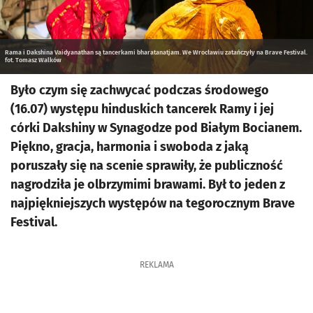
Rama i Dakshina Vaidyanathan są tancerkami bharatanatjam. We Wrocławiu zatańczyły na Brave Festival.
fot. Tomasz Walków
Było czym się zachwycać podczas środowego
(16.07) występu hinduskich tancerek Ramy i jej
córki Dakshiny w Synagodze pod Białym Bocianem.
Piękno, gracja, harmonia i swoboda z jaką
poruszały się na scenie sprawiły, że publiczność
nagrodziła je olbrzymimi brawami. Był to jeden z
najpiękniejszych występów na tegorocznym Brave
Festival.
REKLAMA