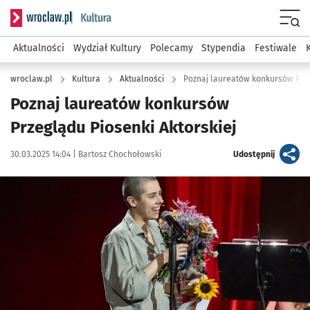
Serwis informacyjny wroclaw.pl podserwis: Kultura
Menu
Aktualności
Wydział Kultury
Polecamy
Stypendia
Festiwale
wroclaw.pl
Kultura
Aktualności
Poznaj laureatów konkursów PPA
Poznaj laureatów konkursów
Przeglądu Piosenki Aktorskiej
Data publikacji:
Autor:
artykuł
30.03.2025 14:04 |
Bartosz Chochołowski
Udostępnij
Kliknij, aby powiększyć