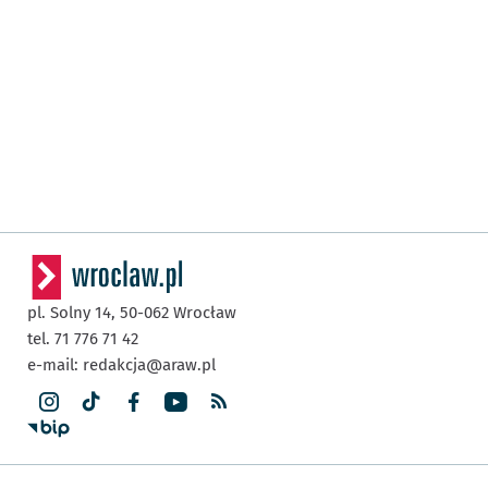
pl. Solny 14,
50-062
Wrocław
tel. 71 776 71 42
e-mail:
redakcja@araw.pl