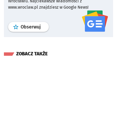
Wrocławiu.
Najciekawsze wiadomości z
www.wroclaw.pl znajdziesz w Google News!
profil
google news
serwisu wroclaw
Obserwuj
ZOBACZ TAKŻE