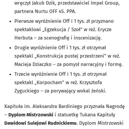
wręczył Jakub Dzik, przedstawiciel Impel Group,
partnera Nurtu OFF 45. PPA.
Pierwsze wyróżnienie Off i 1 tys. zł przyznano
spektaklowi „Egzekucja / Szoł” w reż. Erycze
Herbuta – za scenografię i inscenizację.
Drugie wyróżnienie Off i 1 tys. zł otrzymał
spektakl „Konstrukcja pustej przestrzeni” w reż.
Macieja Dziaczko – za pomysł narracyjny i formę.
Trzecie wyróżnienie Off i 1 tys. zł otrzymał
spektakl „Korpocham” w reż. Krzysztofa
Zyguckiego – za porywający wokal żeński.
Kapituła im. Aleksandra Bardiniego przyznała Nagrodę
–
Dyplom Mistrzowski
i statuetkę Tukana Kapituły
Dawidowi Sulejowi Rudnickiemu
. Dyplom Mistrzowski