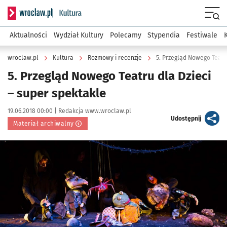
Serwis informacyjny wroclaw.pl podserwis: Kultura
Menu
Aktualności
Wydział Kultury
Polecamy
Stypendia
Festiwale
wroclaw.pl
Kultura
Rozmowy i recenzje
5. Przegląd Nowego Teatru
5. Przegląd Nowego Teatru dla Dzieci
– super spektakle
Data publikacji:
Autor:
19.06.2018 00:00 |
Redakcja www.wroclaw.pl
artykuł
Udostępnij
Materiał archiwalny
Kliknij, aby powiększyć