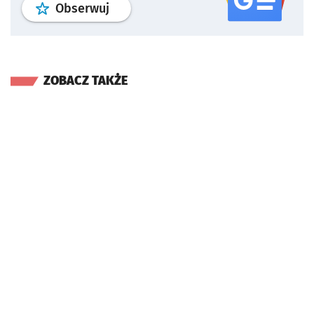
profil
google news
serwisu wroclaw
Obserwuj
ZOBACZ TAKŻE