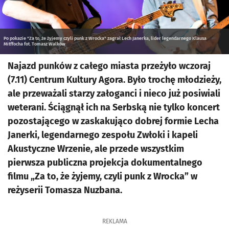
Po pokazie "Za to, że żyjemy czyli punk z Wrocka" zagrał Lech Janerka, lider legendarnego Klausa
Mitffocha fot. Tomasz Walków
Najazd punków z całego miasta przeżyło wczoraj
(7.11) Centrum Kultury Agora. Było trochę młodzieży,
ale przeważali starzy załoganci i nieco już posiwiali
weterani. Ściągnął ich na Serbską nie tylko koncert
pozostającego w zaskakująco dobrej formie Lecha
Janerki, legendarnego zespołu Zwłoki i kapeli
Akustyczne Wrzenie, ale przede wszystkim
pierwsza publiczna projekcja dokumentalnego
filmu „Za to, że żyjemy, czyli punk z Wrocka” w
reżyserii Tomasza Nuzbana.
REKLAMA