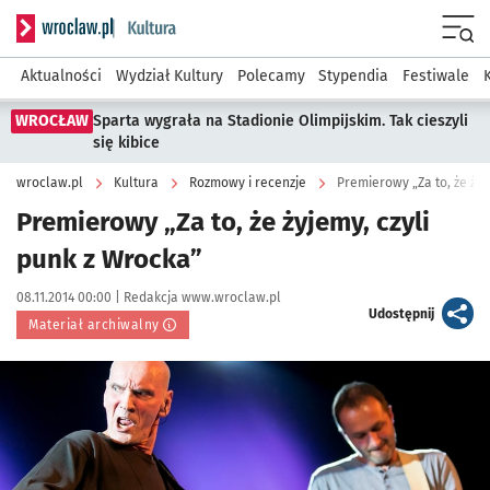
Serwis informacyjny wroclaw.pl podserwis: Kultura
Menu
Aktualności
Wydział Kultury
Polecamy
Stypendia
Festiwale
WROCŁAW
Sparta wygrała na Stadionie Olimpijskim. Tak cieszyli
się kibice
wroclaw.pl
Kultura
Rozmowy i recenzje
Premierowy „Za to, że żyj
Premierowy „Za to, że żyjemy, czyli
punk z Wrocka”
Data publikacji:
Autor:
08.11.2014 00:00 |
Redakcja www.wroclaw.pl
artykuł
Udostępnij
Materiał archiwalny
Kliknij, aby powiększyć