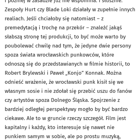
i później w zasadzie już nie wspomina. I słusznie.
Zespoły Hurt czy Blade Loki działały w zupełnie innych
realiach. Jeśli chciałoby się natomiast – z
premedytacją i trochę na przekór – znaleźć jakąś
słabszą stronę tej produkcji, to być może warto by
poubolewać chwilę nad tym, że jedyne dwie persony
spoza świata wrocławskich punkowców, które
odnoszą się do przedstawianych w filmie historii, to
Robert Brylewski i Paweł „Konjo” Konnak. Można
odnieść wrażenie, że wrocławski punk kisił się we
własnym sosie i nie zdołał się przebić uszu do fanów
czy artystów spoza Dolnego Śląska. Spojrzenie z
bardziej odległej perspektywy mogło by być bardzo
ciekawe. Ale to w gruncie rzeczy szczegół. Film jest
kapitalny i każdy, kto interesuje się nawet nie
punkiem samym w sobie, ale po prostu muzyką,