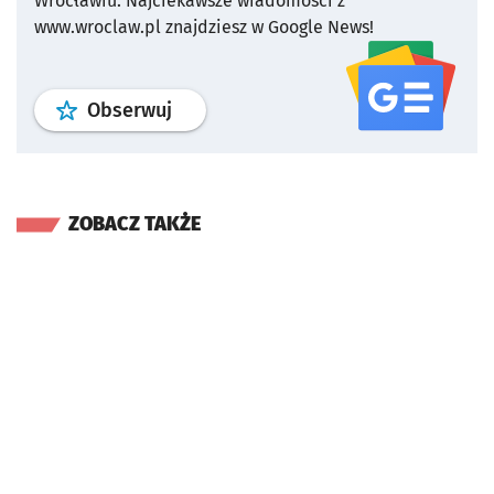
Wrocławiu.
Najciekawsze wiadomości z
www.wroclaw.pl znajdziesz w Google News!
profil
google news
serwisu wroclaw
Obserwuj
ZOBACZ TAKŻE