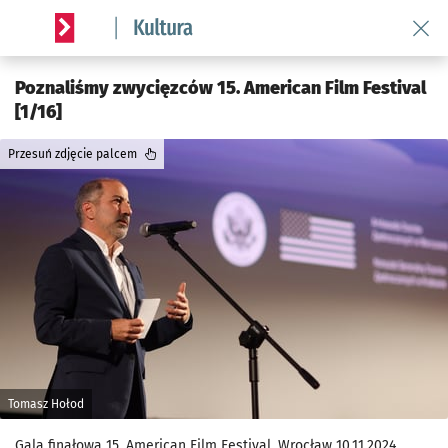
Wróć 
Serwis informacyjny wroclaw.pl podserwis: Kultura
Poznaliśmy zwycięzców 15. American Film Festival
[1/16]
Przesuń zdjęcie palcem
Tomasz Hołod
Gala finałowa 15. American Film Festival, Wrocław 10.11.2024