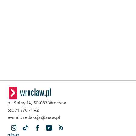
pl. Solny 14,
50-062
Wrocław
tel. 71 776 71 42
e-mail:
redakcja@araw.pl