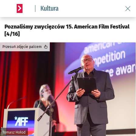
Wróć 
Serwis informacyjny wroclaw.pl podserwis: Kultura
Poznaliśmy zwycięzców 15. American Film Festival
[4/16]
Przesuń zdjęcie palcem
Tomasz Hołod