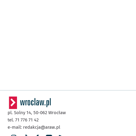
pl. Solny 14,
50-062
Wrocław
tel. 71 776 71 42
e-mail:
redakcja@araw.pl