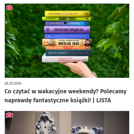
artykuł z galerią zdjęć
26.07.2026
Co czytać w wakacyjne weekendy? Polecamy
naprawdę fantastyczne książki! | LISTA