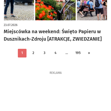
artykuł z galerią zdjęć
23.07.2026
Miejscówka na weekend: Święto Papieru w
Dusznikach-Zdroju [ATRAKCJE, ZWIEDZANIE]
1
2
3
4
…
195
»
REKLAMA