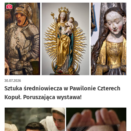
artykuł z galerią zdjęć
30.07.2026
Sztuka średniowiecza w Pawilonie Czterech
Kopuł. Poruszająca wystawa!