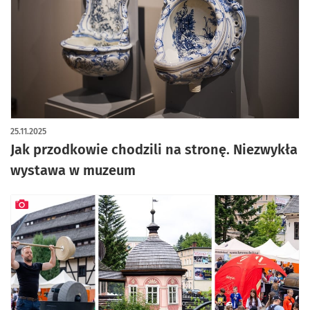
artykuł z galerią zdjęć
25.11.2025
Jak przodkowie chodzili na stronę. Niezwykła
wystawa w muzeum