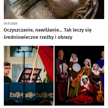
artykuł z galerią zdjęć
29.07.2026
Oczyszczanie, nawilżanie... Tak leczy się
średniowieczne rzeźby i obrazy