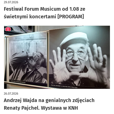
29.07.2026
Festiwal Forum Musicum od 1.08 ze
świetnymi koncertami [PROGRAM]
artykuł z galerią zdjęć
26.07.2026
Andrzej Wajda na genialnych zdjęciach
Renaty Pajchel. Wystawa w KNH