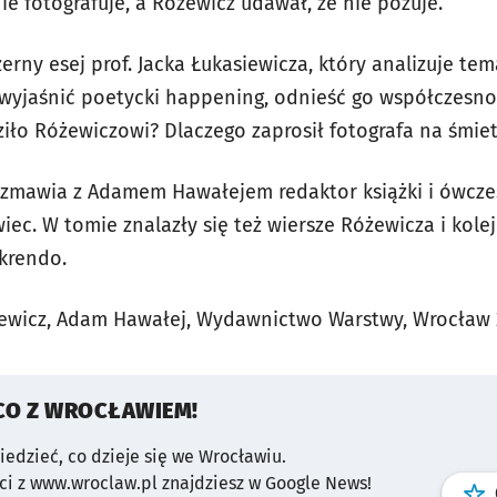
ie fotografuje, a Różewicz udawał, że nie pozuje.
erny esej prof. Jacka Łukasiewicza, który analizuje te
 wyjaśnić poetycki happening, odnieść go współczesnoś
ziło Różewiczowi? Dlaczego zaprosił fotografa na śmie
ozmawia z Adamem Hawałejem redaktor książki i ówcz
ec. W tomie znalazły się też wiersze Różewicza i kole
Skrendo.
żewicz, Adam Hawałej, Wydawnictwo Warstwy, Wrocław
CO Z WROCŁAWIEM!
wiedzieć, co dzieje się we Wrocławiu.
i z www.wroclaw.pl znajdziesz w Google News!