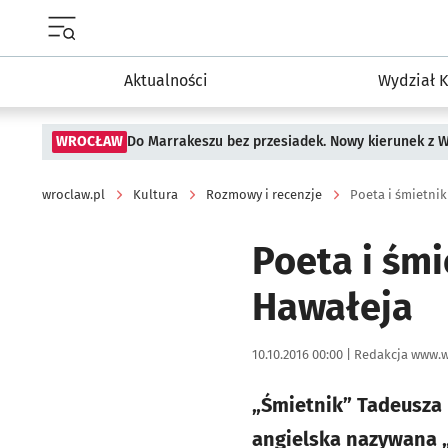
Menu główne portalu wroclaw.pl
Aktualności
Wydział K
WROCŁAW
Do Marrakeszu bez przesiadek. Nowy kierunek z 
wroclaw.pl
Kultura
Rozmowy i recenzje
Poeta i śmietnik
Poeta i śmi
Hawałeja
Data publikacji:
Autor:
10.10.2016 00:00 |
Redakcja www.w
„Śmietnik” Tadeusza 
angielska nazywana „