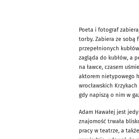
Poeta i fotograf zabier
torby. Zabiera ze sobą
przepełnionych kubłów 
zagląda do kubłów, a p
na ławce, czasem uśmie
aktorem nietypowego ha
wrocławskich Krzykach n
gdy napiszą o nim w ga
Adam Hawałej jest jedy
znajomość trwała blisko
pracy w teatrze, a tak