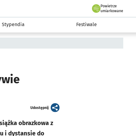
Powietrze
we Wrocławiu
Kultura
umiarkowane
Stypendia
Festiwale
ywie
artykuł
Udostępnij
książka obrazkowa z
u i dystansie do