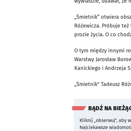
wywiadzie, udawał, że n
„Śmietnik” otwiera obsz
Różewicza. Próbuje też
prozie życia. O co chod
O tym między innymi r
Warstwy Jarosław Borowi
Kanickiego i Andrzeja 
„Śmietnik" Tadeusz Ró
BĄDŹ NA BIEŻĄ
Kliknij „obserwuj”, aby 
Najciekawsze wiadomośc