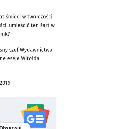
mat śmieci w twórczości
ci, umieścić ten żart w
tnik?
esny szef Wydawnictwa
jne eseje Witolda
 2016
profil
google news
serwisu wroclaw.pl
Obserwuj