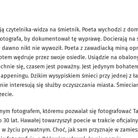
ają czytelnika-widza na śmietnik. Poeta wychodzi z dom
 fotografa, by dokumentował tę wyprawę. Docierają na ś
dawno nikt nie wywoził. Poeta z zawadiacką miną opr
otem wędruje przez swoje osiedle. Usiądzie na obalon
chnie się, czasem jest poważny. Jest jedynym bohater
ppeningu. Dzikim wysypiskiem śmieci przy jednej z ła
ie interesują się służby oczyszczania miasta. Śmieciar
zecie.
nym fotografem, któremu pozwalał się fotografować Ta
 30 lat. Hawałej towarzyszył poecie w trakcie oficjaln
że w życiu prywatnym. Choć, jak sam przyznaje w zamie