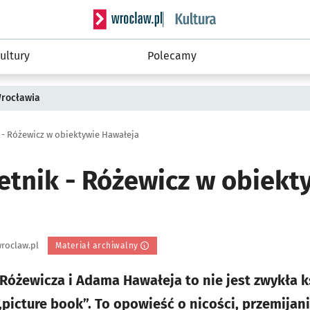
Serwis informacyjny wroclaw.pl podserwis: 
ultury
Polecamy
Wrocławia
 - Różewicz w obiektywie Hawałeja
etnik - Różewicz w obiekt
roclaw.pl
Materiał archiwalny
Różewicza i Adama Hawałeja to nie jest zwykła 
picture book”. To opowieść o nicości, przemijani