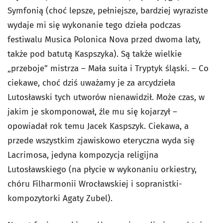
Symfonią (choć lepsze, pełniejsze, bardziej wyraziste
wydaje mi się wykonanie tego dzieła podczas
festiwalu Musica Polonica Nova przed dwoma laty,
także pod batutą Kaspszyka). Są także wielkie
„przeboje” mistrza – Mała suita i Tryptyk śląski. – Co
ciekawe, choć dziś uważamy je za arcydzieła
Lutosławski tych utworów nienawidził. Może czas, w
jakim je skomponował, źle mu się kojarzył –
opowiadał rok temu Jacek Kaspszyk. Ciekawa, a
przede wszystkim zjawiskowo eteryczna wyda się
Lacrimosa, jedyna kompozycja religijna
Lutosławskiego (na płycie w wykonaniu orkiestry,
chóru Filharmonii Wrocławskiej i sopranistki-
kompozytorki Agaty Zubel).