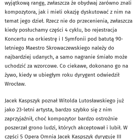
wyjątkową rangę, zwłaszcza że obydwaj zarówno znali
kompozytora, jak i mieli okazję dyskutować z nim na
temat jego dzieł. Rzecz nie do przecenienia, zwłaszcza
kiedy posłuchamy części 4 cyklu, bo rejestracja
Koncertu na orkiestrę i I Symfonii pod batutą 90-
letniego Maestro Skrowaczewskiego należy do
najbardziej udanych, a samo nagranie śmiało może
uchodzić za wzorcowe. Co ciekawe, dokonano go na
żywo, kiedy w ubiegłym roku dyrygent odwiedził
Wrocław.
Jacek Kaspszyk poznał Witolda Lutosławskiego już
jako 23-letni artysta, bardzo szybko się z nim
zaprzyjaźnił, choć kompozytor bardzo ostrożnie
poszerzał grono ludzi, których akceptował i lubił. W
części 5 Opera Omnia Jacek Kaspszyk dyryguje III