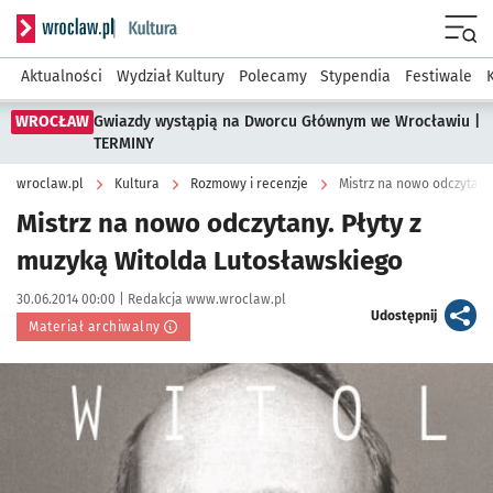
Serwis informacyjny wroclaw.pl podserwis: Kultura
Menu
Aktualności
Wydział Kultury
Polecamy
Stypendia
Festiwale
WROCŁAW
Gwiazdy wystąpią na Dworcu Głównym we Wrocławiu |
TERMINY
wroclaw.pl
Kultura
Rozmowy i recenzje
Mistrz na nowo odczytany
Mistrz na nowo odczytany. Płyty z
muzyką Witolda Lutosławskiego
Data publikacji:
Autor:
30.06.2014 00:00 |
Redakcja www.wroclaw.pl
artykuł
Udostępnij
Materiał archiwalny
Kliknij, aby powiększyć