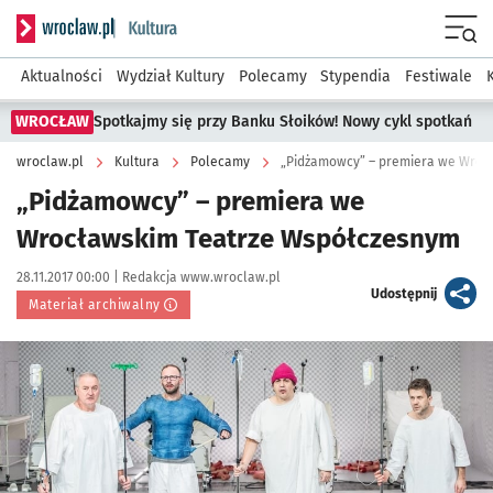
Serwis informacyjny wroclaw.pl podserwis: Kultura
Menu
Aktualności
Wydział Kultury
Polecamy
Stypendia
Festiwale
WROCŁAW
Spotkajmy się przy Banku Słoików! Nowy cykl spotkań
wroclaw.pl
Kultura
Polecamy
„Pidżamowcy” – premiera we Wroc
„Pidżamowcy” – premiera we
Wrocławskim Teatrze Współczesnym
Data publikacji:
Autor:
28.11.2017 00:00 |
Redakcja www.wroclaw.pl
artykuł
Udostępnij
Materiał archiwalny
Kliknij, aby powiększyć