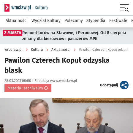
Serwis informacyjny wroclaw.pl podserwis: Kultura
Menu
Aktualności
Wydział Kultury
Polecamy
Stypendia
Festiwale
Z MIASTA
Remont torów na Stawowej i Peronowej. Od 8 sierpnia
zmiany dla kierowców i pasażerów MPK
wroclaw.pl
Kultura
Aktualności
Pawilon Czterech Kopuł odzyska 
Pawilon Czterech Kopuł odzyska
blask
Data publikacji:
Autor:
28.03.2013 00:00 |
Redakcja www.wroclaw.pl
artykuł
Udostępnij
Materiał archiwalny
Kliknij, aby powiększyć