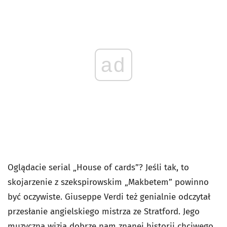
ad
Oglądacie serial „House of cards”? Jeśli tak, to
skojarzenie z szekspirowskim „Makbetem” powinno
być oczywiste. Giuseppe Verdi też genialnie odczytał
przesłanie angielskiego mistrza ze Stratford. Jego
muzyczna wizja dobrze nam znanej historii chciwego