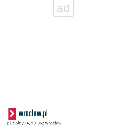
ad
pl. Solny 14,
50-062
Wrocław