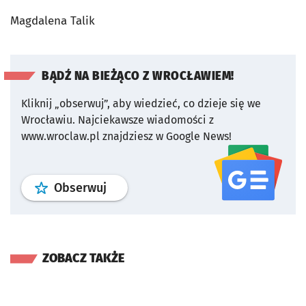
Magdalena Talik
BĄDŹ NA BIEŻĄCO Z WROCŁAWIEM!
Kliknij „obserwuj”, aby wiedzieć, co dzieje się we
Wrocławiu.
Najciekawsze wiadomości z
www.wroclaw.pl znajdziesz w Google News!
profil
google news
serwisu wroclaw
Obserwuj
ZOBACZ TAKŻE