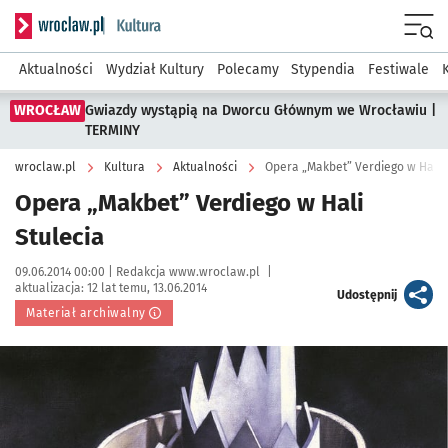
Serwis informacyjny wroclaw.pl podserwis: Kultura
Menu
Aktualności
Wydział Kultury
Polecamy
Stypendia
Festiwale
WROCŁAW
Gwiazdy wystąpią na Dworcu Głównym we Wrocławiu |
TERMINY
wroclaw.pl
Kultura
Aktualności
Opera „Makbet” Verdiego w Hali 
Opera „Makbet” Verdiego w Hali
Stulecia
Data publikacji:
Autor:
09.06.2014 00:00 |
Redakcja www.wroclaw.pl
|
aktualizacja:
12 lat temu, 13.06.2014
artykuł
Udostępnij
Materiał archiwalny
Kliknij, aby powiększyć