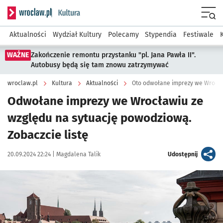
Serwis informacyjny wroclaw.pl podserwis: Kultura
Menu
Aktualności
Wydział Kultury
Polecamy
Stypendia
Festiwale
WAŻNE
Zakończenie remontu przystanku "pl. Jana Pawła II".
Autobusy będą się tam znowu zatrzymywać
wroclaw.pl
Kultura
Aktualności
Odwołane imprezy we Wrocławiu ze
względu na sytuację powodziową.
Zobaczcie listę
Data publikacji:
Autor:
artykuł
20.09.2024 22:24 |
Magdalena Talik
Udostępnij
Kliknij, aby powiększyć