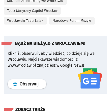
Muzeum Architektury we Wrocławiu
Teatr Muzyczny Capitol Wrocław
Wrocławski Teatr Lalek
Narodowe Forum Muzyki
BĄDŹ NA BIEŻĄCO Z WROCŁAWIEM!
Kliknij „obserwuj”, aby wiedzieć, co dzieje się we
Wrocławiu.
Najciekawsze wiadomości z
www.wroclaw.pl znajdziesz w Google News!
profil
google news
serwisu wroclaw
Obserwuj
ZOBACZ TAKŻE