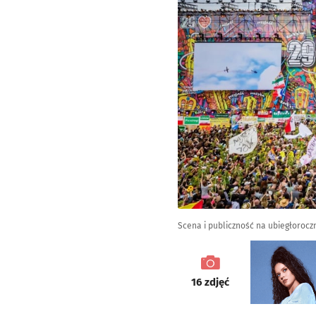
Scena i publiczność na ubiegłorocz
galeria
16
zdjęć