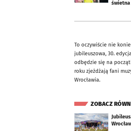
świetna
To oczywiście nie konie
jubileuszowa, 30. edycj
odbędzie się na począt
roku zjeżdżają fani muzy
Wrocławia.
ZOBACZ RÓWN
otworzy się w nowej karcie
Jubileus
Wrocław