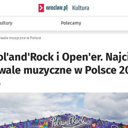
Serwis informacyjny wroclaw.pl podserwis: 
ultury
Polecamy
tiwale muzyczne w Polsce
ol'and'Rock i Open'er. Naj
iwale muzyczne w Polsce 2
a
ię