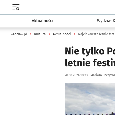
Menu główne portalu wroclaw.pl
Aktualności
Wydział K
wroclaw.pl
Kultura
Aktualności
Najciekawsze letnie fes
Nie tylko P
letnie fest
Data publikacji:
Autor:
20.07.2024 10:23 |
Mariola Szczyrb
Kliknij, aby zobaczyć galer