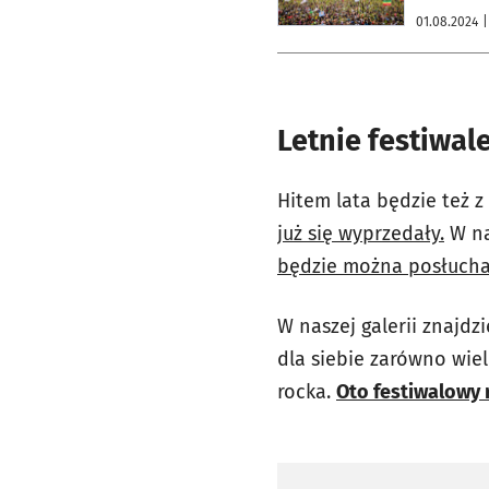
01.08.2024
|
Letnie festiwal
Hitem lata będzie też 
już się wyprzedały.
W na
będzie można posłuchać
W naszej galerii znajdz
dla siebie zarówno wiel
rocka.
Oto festiwalowy r