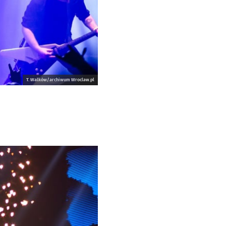
T. Walków/archiwum Wroclaw.pl