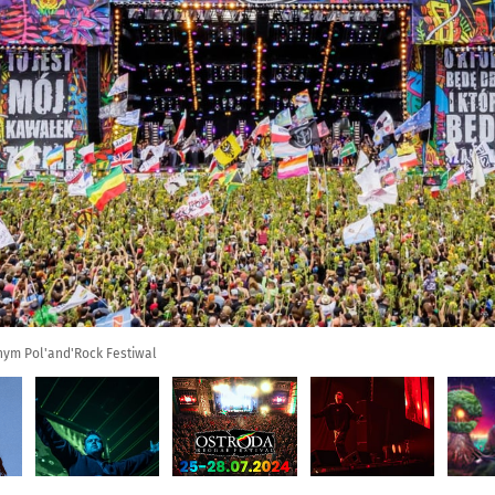
nym Pol'and'Rock Festiwal