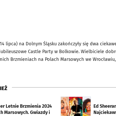
14 lipca) na Dolnym Śląsku zakończyły się dwa ciekawe
 jubileuszowe Castle Party w Bolkowie. Wielbiciele dobr
tnich Brzmieniach na Polach Marsowych we Wrocławiu,
IEŻ
rcie
otworzy się w nowej karci
er Letnie Brzmienia 2024
Ed Sheeran
ch Marsowych. Gwiazdy i
Najciekaw