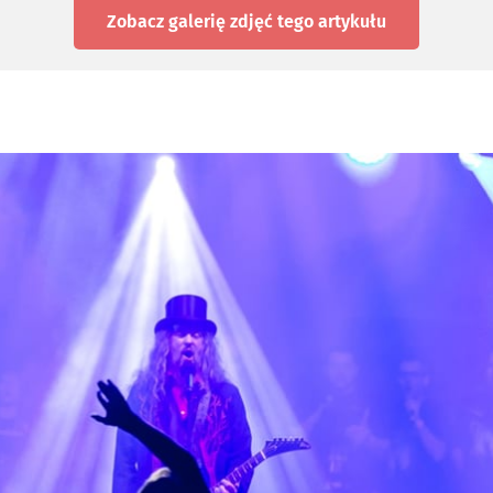
Zobacz galerię zdjęć
tego artykułu