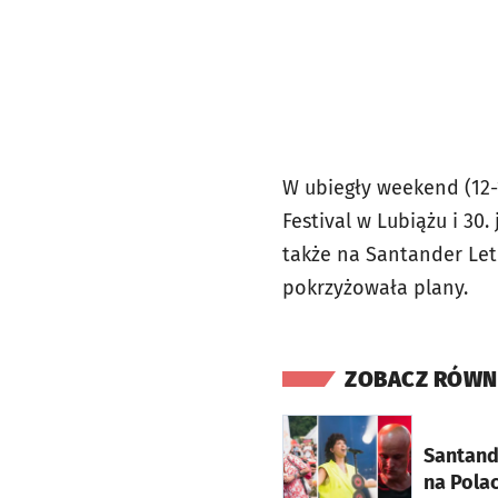
W ubiegły weekend (12-
Festival w Lubiążu i 30.
także na Santander Le
pokrzyżowała plany.
ZOBACZ RÓWN
otworzy się w nowej ka
Santand
na Pola