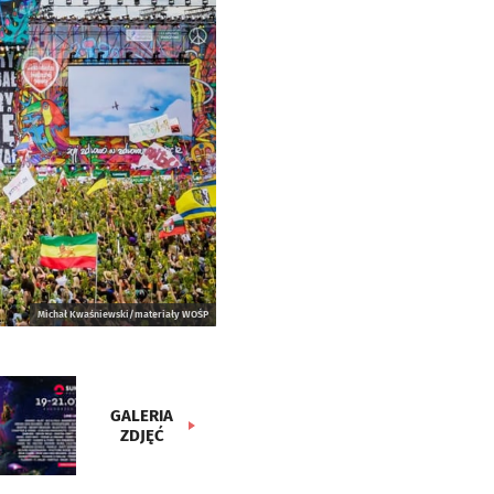
Michał Kwaśniewski/materiały WOŚP
GALERIA
ZDJĘĆ