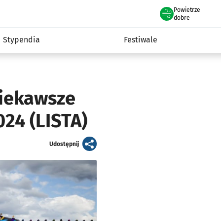
Powietrze
we Wrocławiu
Kultura
dobre
Stypendia
Festiwale
ciekawsze
024 (LISTA)
artykuł
Udostępnij