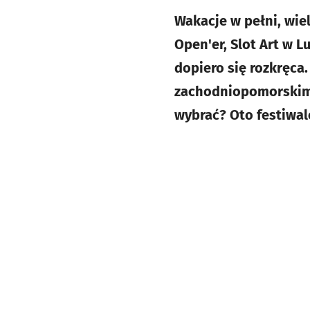
Wakacje w pełni, wie
Open'er, Slot Art w L
dopiero się rozkręca.
zachodniopomorskim i
wybrać? Oto festiwal