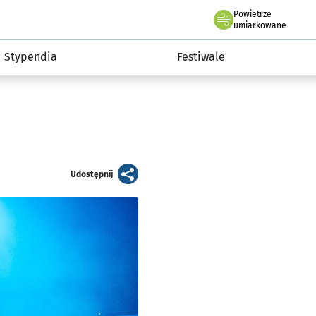
Powietrze
we Wrocławiu
Kultura
umiarkowane
Stypendia
Festiwale
artykuł
Udostępnij