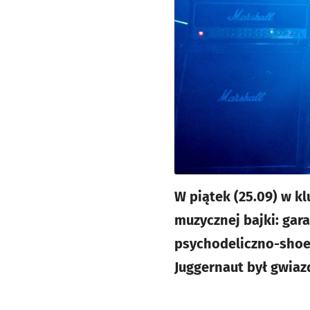
W piątek (25.09) w kl
muzycznej bajki: ga
psychodeliczno-shoeg
Juggernaut był gwiaz