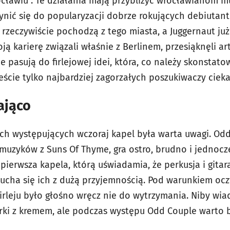
cławiu”. Te działania mają przybliżyć wrocławianom m
zynić się do popularyzacji dobrze rokujących debiutan
rzeczywiście pochodzą z tego miasta, a Juggernaut już 
woją karierę związali właśnie z Berlinem, przesiąknęli 
e pasują do firlejowej idei, która, co należy skonstat
eście tylko najbardziej zagorzałych poszukiwaczy ci
ająco
ech występujących wczoraj kapel była warta uwagi. Odd
muzyków z Suns Of Thyme, gra ostro, brudno i jednocz
 pierwsza kapela, którą uświadamia, że perkusja i gitar
łucha się ich z dużą przyjemnością. Pod warunkiem ocz
 Firleju było głośno wręcz nie do wytrzymania. Niby wi
urki z kremem, ale podczas występu Odd Couple warto b