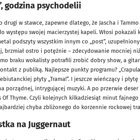
, godzina psychodelii
ko drugi w stawce, zapewne dlatego, że Jascha i Tammo
do występu swojej macierzystej kapeli. Włosi pokazali k
metal podszyty wszystkim innym co „post”, uzupełniony
j, brzmiał ostro i potężnie – zdecydowanie mocniej ni
o braku wokalisty potrafili zrobić dobry show, a gitar
kontakt z publiką. Najlepsze punkty programu? „Crapul
biutanckiej płyty „Trama!”. I jeszcze wieńczący i płytę
na porządnej, intrygującej muzyki. A po przerwie deser
f Thyme. Czyli kolejnych kilkadziesiąt minut fajnego 
ajbardziej chyba zbliżonego do korzennie rockowej tra
stka na Juggernaut