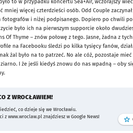
było to w przypadku koncertu Sea+Air, wczorajszy wiecz
 mniej więcej czterdzieści osób. Odd Couple zaczynał 
fotografów i niżej podpisanego. Dopiero po chwili poc
czycie było ich na pierwszym supporcie około dwudzies
ns Of Thyme – znów połowę z tego. Jasne, żadna z tych 
rofile na Facebooku śledzi po kilka tysięcy fanów, dzi
ak żal było na to patrzeć. No ale cóż, pozostaje mieć 
i ziarno. I że jeśli kiedyś znowu do nas wpadną – oby si
eś plony.
CO Z WROCŁAWIEM!
wiedzieć, co dzieje się we Wrocławiu.
i z www.wroclaw.pl znajdziesz w Google News!