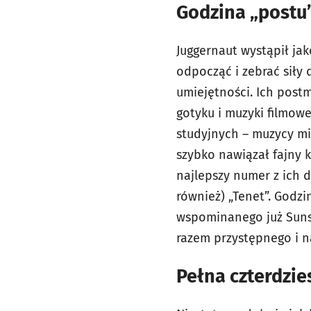
Godzina „postu”
Juggernaut wystąpił ja
odpocząć i zebrać siły 
umiejętności. Ich post
gotyku i muzyki filmowe
studyjnych – muzycy mim
szybko nawiązał fajny 
najlepszy numer z ich de
również) „Tenet”. Godzi
wspominanego już Suns O
razem przystępnego i n
Pełna czterdzie