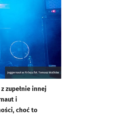
Juggernaut w Firleju fot. Tomasz Walków
 z zupełnie innej
naut i
ości, choć to