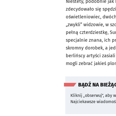
Niestety, podobnie jak 
zdecydowało się spędzić
oświetleniowiec, dwóch 
„zwykli” widzowie, w sz
pełną czterdziestkę, Su
specjalnie znana, ich p
skromny dorobek, a jedn
berlińscy artyści zasial
mogli zebrać jaki
BĄDŹ NA BIEŻĄ
Kliknij „obserwuj”, aby 
Najciekawsze wiadomośc