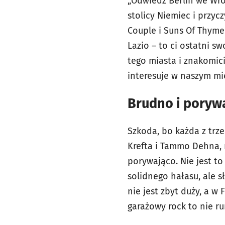
„Odwiedź Berlin we Wro
stolicy Niemiec i przyc
Couple i Suns Of Thyme 
Lazio – to ci ostatni s
tego miasta i znakomici
interesuje w naszym mi
Brudno i poryw
Szkoda, bo każda z trz
Krefta i Tammo Dehna, 
porywająco. Nie jest to
solidnego hałasu, ale s
nie jest zbyt duży, a w
garażowy rock to nie r