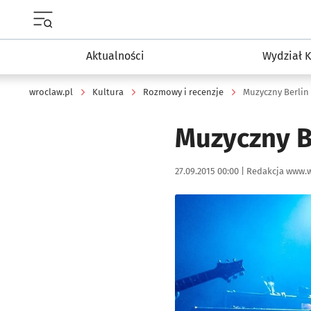
Menu główne portalu wroclaw.pl
Aktualności
Wydział K
wroclaw.pl
Kultura
Rozmowy i recenzje
Muzyczny Berlin 
Muzyczny Be
Data publikacji:
Autor:
27.09.2015 00:00 |
Redakcja www.w
Kliknij, aby powiększyć