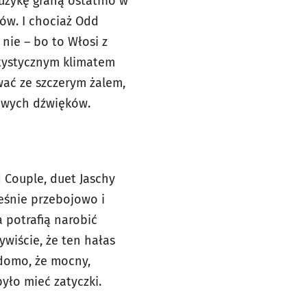
uzykę graną ostatnio w
tów. I chociaż Odd
nie – bo to Włosi z
artystycznym klimatem
ować ze szczerym żalem,
ekawych dźwięków.
 Couple, duet Jaschy
eśnie przebojowo i
a potrafią narobić
ywiście, że ten hałas
adomo, że mocny,
yło mieć zatyczki.