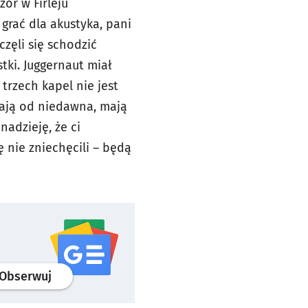
ór w Firleju
grać dla akustyka, pani
zęli się schodzić
tki. Juggernaut miał
trzech kapel nie jest
ałają od niedawna, mają
nadzieję, że ci
ę nie zniechęcili – będą
profil
google news
serwisu wroclaw.pl
Obserwuj