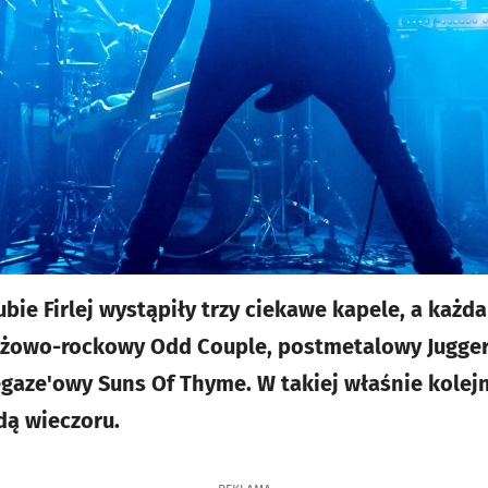
ubie Firlej wystąpiły trzy ciekawe kapele, a każda
rażowo-rockowy Odd Couple, postmetalowy Jugger
aze'owy Suns Of Thyme. W takiej właśnie kolejn
dą wieczoru.