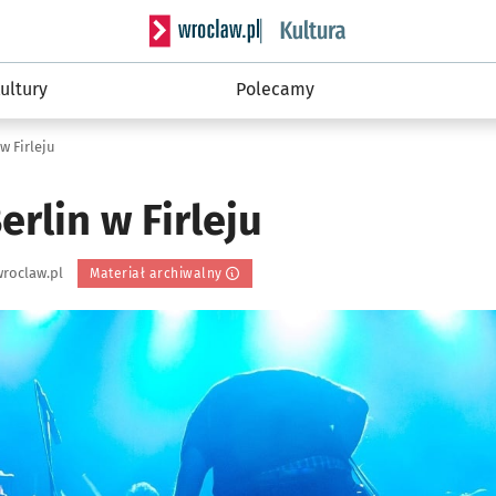
Serwis informacyjny wroclaw.pl podserwis: 
ultury
Polecamy
w Firleju
rlin w Firleju
roclaw.pl
Materiał archiwalny