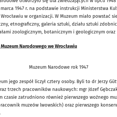
odowe otworzyło się dla zwiedzających w lipcu 1948 
marca 1947 r. na podstawie instrukcji Ministerstwa Kul
rocławiu w organizacji. W Muzeum miało powstać si
zny, etnograficzny, galeria sztuki, działu sztuki zdobnic
ałami zoologicznym, botanicznym i geologicznym oraz 
eki Muzeum Narodowego we Wrocławiu
Muzeum Narodowe rok 1947
 jego zespół liczył cztery osoby. Byli to dr Jerzy Gütt
oraz trzech pracowników naukowych: mgr Józef Gębcza
tym czasie zatrudniono również pierwszego woźnego mu
 pracownik muzeów lwowskich) oraz pierwszego konse
.