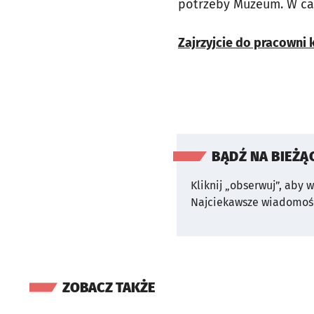
potrzeby Muzeum. W cał
Zajrzyjcie do pracowni
BĄDŹ NA BIEŻĄ
Kliknij „obserwuj”, aby 
Najciekawsze wiadomośc
ZOBACZ TAKŻE