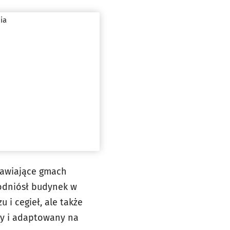
ia
tawiające gmach
 odniósł budynek w
 i cegieł, ale także
y i adaptowany na