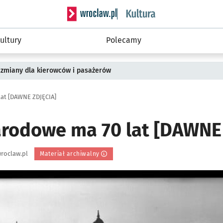
Serwis informacyjny wroclaw.pl podserwis: 
ultury
Polecamy
 zmiany dla kierowców i pasażerów
at [DAWNE ZDJĘCIA]
odowe ma 70 lat [DAWNE 
roclaw.pl
Materiał archiwalny