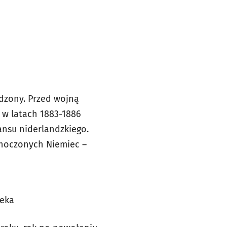
dzony. Przed wojną
o w latach 1883-1886
nsu niderlandzkiego.
dnoczonych Niemiec –
teka