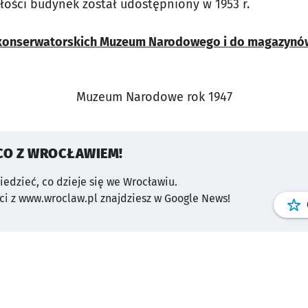
ości budynek został udostępniony w 1953 r.
 konserwatorskich Muzeum Narodowego i do magazynów 
Muzeum Narodowe rok 1947
CO Z WROCŁAWIEM!
wiedzieć, co dzieje się we Wrocławiu.
i z www.wroclaw.pl znajdziesz w Google News!