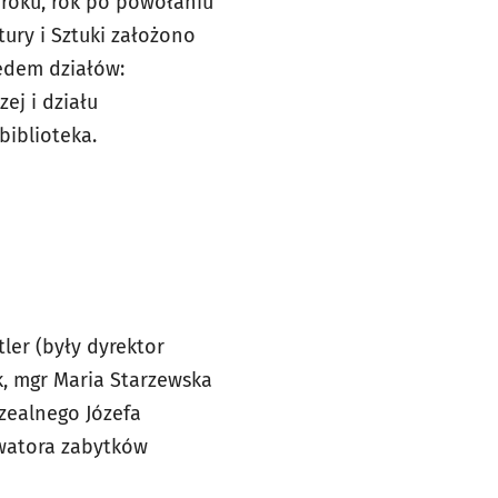
roku, rok po powołaniu
tury i Sztuki założono
edem działów:
zej i działu
biblioteka.
ler (były dyrektor
k, mgr Maria Starzewska
zealnego Józefa
rwatora zabytków