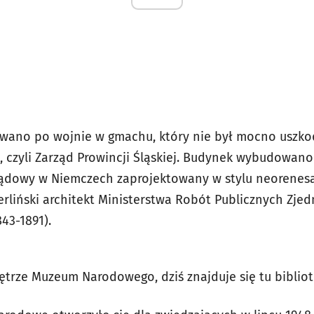
wano po wojnie w gmachu, który nie był mocno uszko
a, czyli Zarząd Prowincji Śląskiej. Budynek wybudowan
ządowy w Niemczech zaprojektowany w stylu neorenesa
erliński architekt Ministerstwa Robót Publicznych Zje
843-1891).
trze Muzeum Narodowego, dziś znajduje się tu biblio