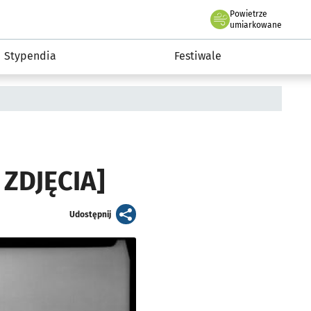
Powietrze
we Wrocławiu
Kultura
umiarkowane
Stypendia
Festiwale
ZDJĘCIA]
artykuł
Udostępnij