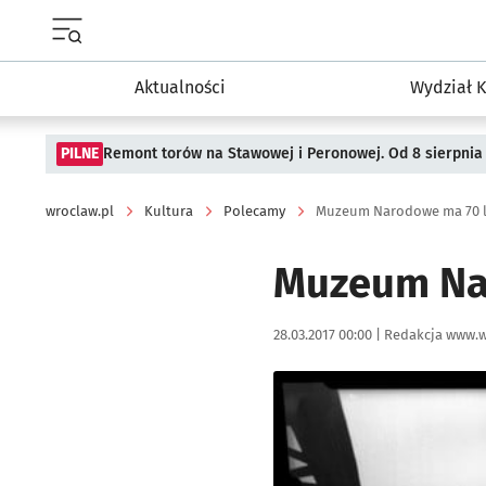
Menu główne portalu wroclaw.pl
Aktualności
Wydział K
PILNE
Remont torów na Stawowej i Peronowej. Od 8 sierpnia
wroclaw.pl
Kultura
Polecamy
Muzeum Narodowe ma 70 l
Muzeum Nar
Data publikacji:
Autor:
28.03.2017 00:00 |
Redakcja www.w
Kliknij, aby powiększyć