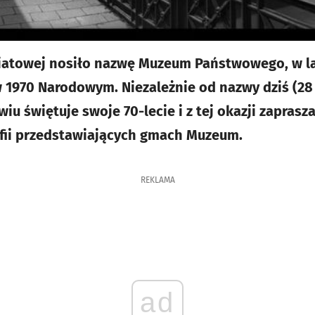
wiatowej nosiło nazwę Muzeum Państwowego, w la
w 1970 Narodowym. Niezależnie od nazwy dziś (2
u świętuje swoje 70-lecie i z tej okazji zapras
afii przedstawiających gmach Muzeum.
REKLAMA
ad