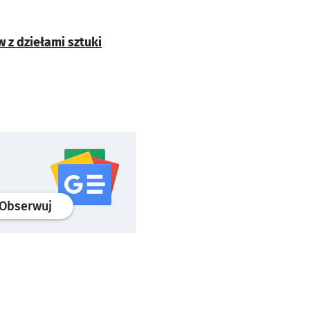
z dziełami sztuki
profil
google news
serwisu wroclaw.pl
Obserwuj