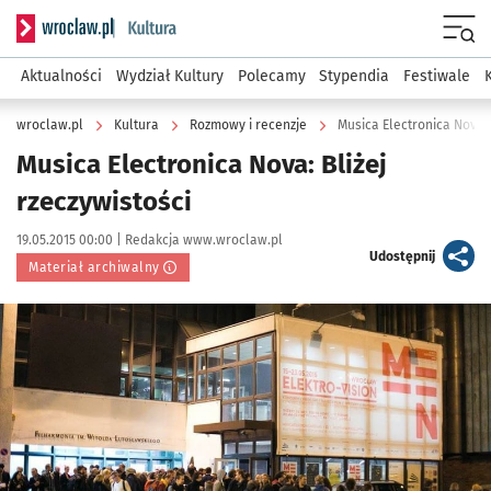
Serwis informacyjny wroclaw.pl podserwis: Kultura
Menu
Aktualności
Wydział Kultury
Polecamy
Stypendia
Festiwale
wroclaw.pl
Kultura
Rozmowy i recenzje
Musica Electronica Nova: 
Musica Electronica Nova: Bliżej
rzeczywistości
Data publikacji:
Autor:
19.05.2015 00:00 |
Redakcja www.wroclaw.pl
artykuł
Udostępnij
Materiał archiwalny
Kliknij, aby powiększyć