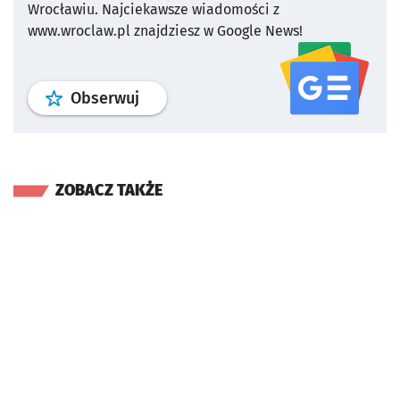
Wrocławiu.
Najciekawsze wiadomości z
www.wroclaw.pl znajdziesz w Google News!
profil
google news
serwisu wroclaw
Obserwuj
ZOBACZ TAKŻE