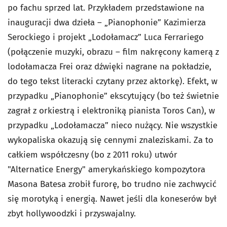
po fachu sprzed lat. Przykładem przedstawione na
inauguracji dwa dzieła – „Pianophonie” Kazimierza
Serockiego i projekt „Lodołamacz” Luca Ferrariego
(połączenie muzyki, obrazu – film nakręcony kamerą z
lodołamacza Frei oraz dźwięki nagrane na pokładzie,
do tego tekst literacki czytany przez aktorkę). Efekt, w
przypadku „Pianophonie” ekscytujący (bo też świetnie
zagrał z orkiestrą i elektroniką pianista Toros Can), w
przypadku „Lodołamacza” nieco nużący. Nie wszystkie
wykopaliska okazują się cennymi znaleziskami. Za to
całkiem współczesny (bo z 2011 roku) utwór
"Alternatice Energy" amerykańskiego kompozytora
Masona Batesa zrobił furorę, bo trudno nie zachwycić
się morotyką i energią. Nawet jeśli dla koneserów był
zbyt hollywoodzki i przyswajalny.