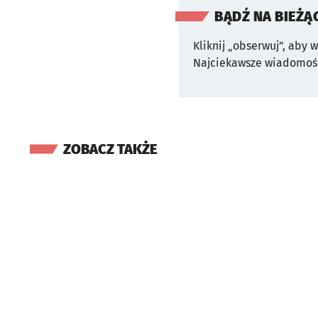
BĄDŹ NA BIEŻĄ
Kliknij „obserwuj”, aby 
Najciekawsze wiadomośc
ZOBACZ TAKŻE