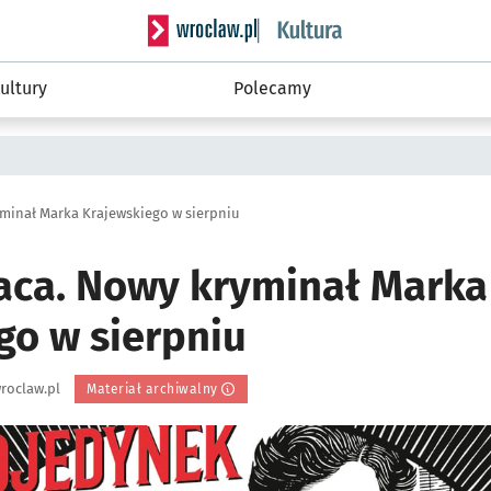
Serwis informacyjny wroclaw.pl podserwis: 
ultury
Polecamy
minał Marka Krajewskiego w sierpniu
ca. Nowy kryminał Marka
go w sierpniu
roclaw.pl
Materiał archiwalny