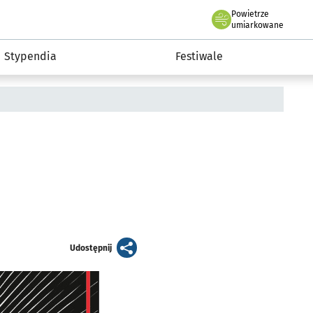
Powietrze
we Wrocławiu
Kultura
umiarkowane
Stypendia
Festiwale
artykuł
Udostępnij