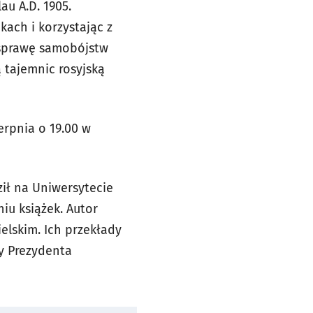
u A.D. 1905.
ach i korzystając z
 sprawę samobójstw
 tajemnic rosyjską
erpnia o 19.00 w
dził na Uniwersytecie
iu książek. Autor
elskim. Ich przekłady
dy Prezydenta