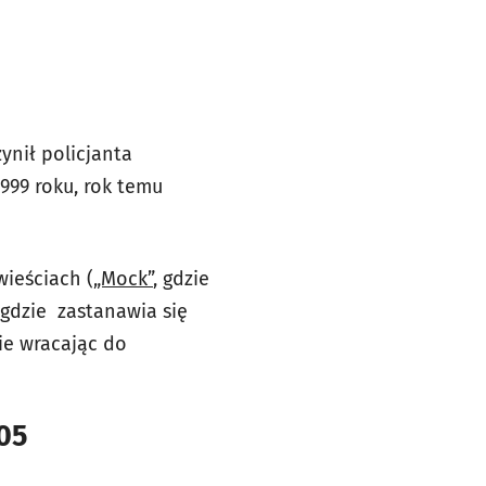
ynił policjanta
1999 roku, rok temu
ieściach (
„Mock”
, gdzie
 gdzie zastanawia się
ie wracając do
05