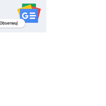
profil
google news
serwisu wroclaw.pl
Obserwuj