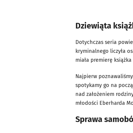
Dziewiąta ksią
Dotychczas seria powie
kryminalnego liczyła 
miała premierę książka
Najpierw poznawaliśmy 
spotykamy go na począt
nad założeniem rodziny
młodości Eberharda Mo
Sprawa samobój