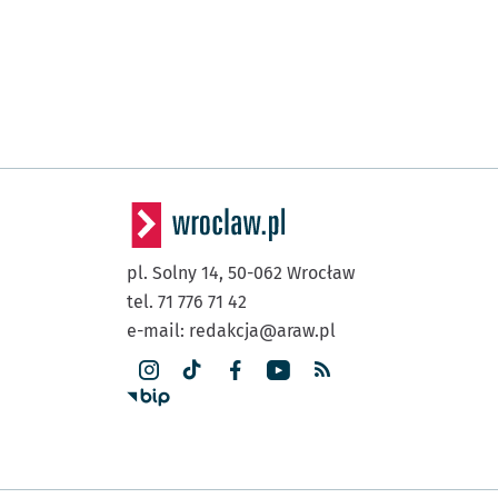
pl. Solny 14,
50-062
Wrocław
tel. 71 776 71 42
e-mail:
redakcja@araw.pl