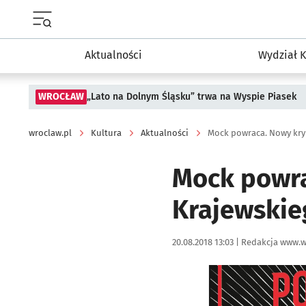
Menu główne portalu wroclaw.pl
Aktualności
Wydział K
WROCŁAW
„Lato na Dolnym Śląsku” trwa na Wyspie Piasek
wroclaw.pl
Kultura
Aktualności
Mock powraca. Nowy kry
Mock powra
Krajewskie
Data publikacji:
Autor:
20.08.2018 13:03 |
Redakcja www.w
Kliknij, aby powiększyć