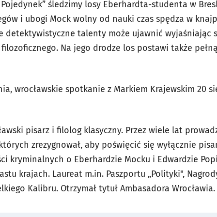
ojedynek” śledzimy losy Eberhardta-studenta w Bresla
gów i ubogi Mock wolny od nauki czas spędza w knajpk
je detektywistyczne talenty może ujawnić wyjaśniając
ilozoficznego. Na jego drodze los postawi także pełną
nia, wrocławskie spotkanie z Markiem Krajewskim 20 si
awski pisarz i filolog klasyczny. Przez wiele lat prowa
których zrezygnował, aby poświęcić się wyłącznie pisan
ci kryminalnych o Eberhardzie Mocku i Edwardzie Popi
astu krajach. Laureat m.in. Paszportu „Polityki", Nagro
lkiego Kalibru. Otrzymał tytuł Ambasadora Wrocławia.