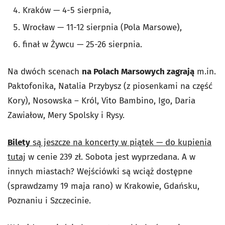
Kraków — 4-5 sierpnia,
Wrocław — 11-12 sierpnia (Pola Marsowe),
finał w Żywcu — 25-26 sierpnia.
Na dwóch scenach
na Polach Marsowych zagrają
m.in.
Paktofonika, Natalia Przybysz (z piosenkami na część
Kory), Nosowska – Król, Vito Bambino, Igo, Daria
Zawiałow, Mery Spolsky i Rysy.
Bilety
są jeszcze na koncerty w piątek — do kupienia
tutaj
w cenie 239 zł. Sobota jest wyprzedana. A w
innych miastach? Wejściówki są wciąż dostępne
(sprawdzamy 19 maja rano) w Krakowie, Gdańsku,
Poznaniu i Szczecinie.