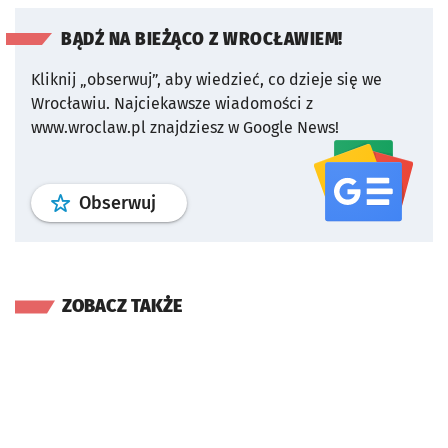
BĄDŹ NA BIEŻĄCO Z WROCŁAWIEM!
Kliknij „obserwuj”, aby wiedzieć, co dzieje się we
Wrocławiu.
Najciekawsze wiadomości z
www.wroclaw.pl znajdziesz w Google News!
profil
google news
serwisu wroclaw
Obserwuj
ZOBACZ TAKŻE