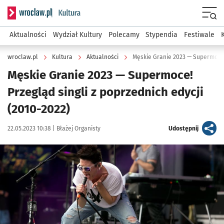
Serwis informacyjny wroclaw.pl podserwis: Kultura
Menu
Aktualności
Wydział Kultury
Polecamy
Stypendia
Festiwale
wroclaw.pl
Kultura
Aktualności
Męskie Granie 2023 — Supermoce! 
Męskie Granie 2023 — Supermoce!
Przegląd singli z poprzednich edycji
(2010-2022)
Data publikacji:
Autor:
artykuł
22.05.2023 10:38 |
Błażej Organisty
Udostępnij
Kliknij, aby powiększyć