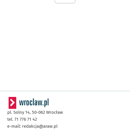
pl. Solny 14,
50-062
Wrocław
tel. 71 776 71 42
e-mail:
redakcja@araw.pl