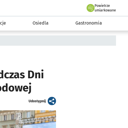
Powietrze
we Wrocławiu
 mieszkańca
umiarkowane
cje
Osiedla
Gastronomia
dczas Dni
odowej
artykuł
Udostępnij