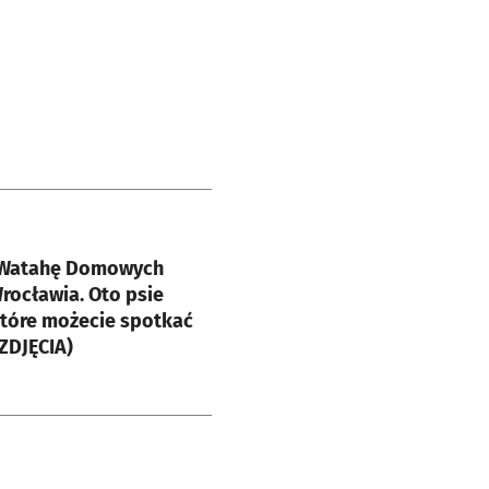
e
 Watahę Domowych
rocławia. Oto psie
które możecie spotkać
ZDJĘCIA)