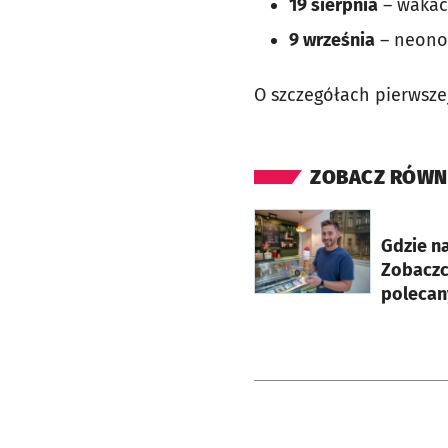
19 sierpnia
– wakac
9 września
– neonow
O szczegółach pierwsz
ZOBACZ RÓWN
otworzy się w nowej ka
Gdzie n
Zobaczc
polecan