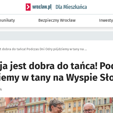
Serwis informacyjny wroclaw.pl podserwis: Dla
unikaty
Bezpieczny Wrocław
Inwesty
a
Każda okazja jest dobra do tańca! Podczas Dni Odry pójdziemy w tany na Wyspie Słodowej
a jest dobra do tańca! Po
iemy w tany na Wyspie Sł
yk