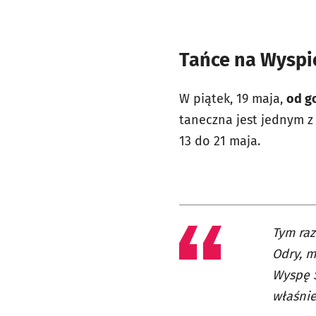
Tańce na Wyspie
W piątek, 19 maja,
od go
taneczna jest jednym z
13 do 21 maja.
Tym raz
Odry, m
Wyspę S
właśnie