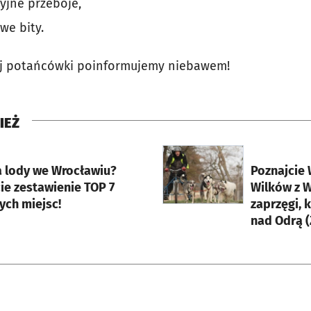
yjne przeboje,
e bity.
ej potańcówki poinformujemy niebawem!
IEŻ
rcie
otworzy się w nowej karci
a lody we Wrocławiu?
Poznajcie
ie zestawienie TOP 7
Wilków z W
ych miejsc!
zaprzęgi, 
nad Odrą (