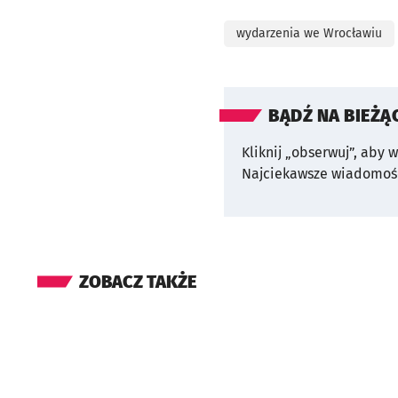
wydarzenia we Wrocławiu
BĄDŹ NA BIEŻĄ
Kliknij „obserwuj”, aby 
Najciekawsze wiadomośc
ZOBACZ TAKŻE