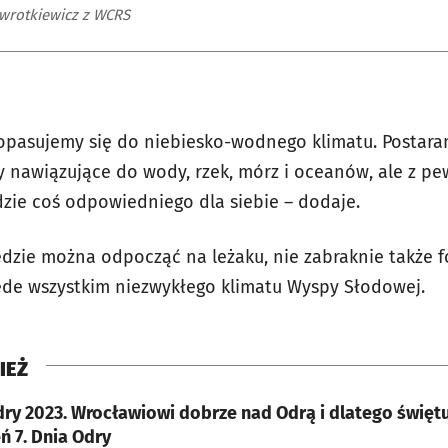
wrotkiewicz z WCRS
pasujemy się do niebiesko-wodnego klimatu. Postaram
y nawiązujące do wody, rzek, mórz i oceanów, ale z 
dzie coś odpowiedniego dla siebie – dodaje.
dzie można odpocząć na leżaku, nie zabraknie także f
de wszystkim niezwykłego klimatu Wyspy Słodowej.
IEŻ
dry 2023. Wrocławiowi dobrze nad Odrą i dlatego święt
ń 7. Dnia Odry