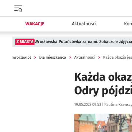
Menu główne portalu wroclaw.pl
WAKACJE
Aktualności
Kom
Z MIASTA
Wrocławska Potańcówka za nami. Zobaczcie zdjęci
wroclaw.pl
Dla mieszkańca
Aktualności
Każda okazj
Odry pójdz
Data publikacji:
Autor:
19.05.2023 09:53 |
Paulina Krawcz
Kliknij, aby powiększyć