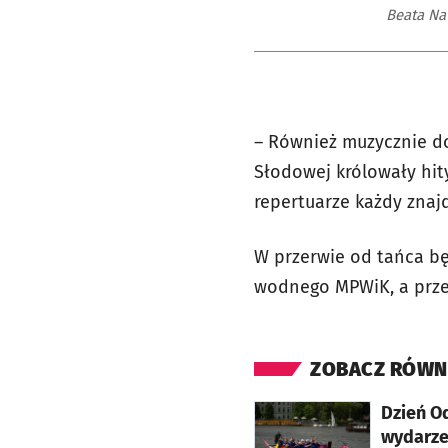
Beata Na
– Również muzycznie do
Słodowej królowały hit
repertuarze każdy znaj
W przerwie od tańca bę
wodnego MPWiK, a prze
ZOBACZ RÓWN
otworzy się w nowej karcie
Dzień O
wydarze