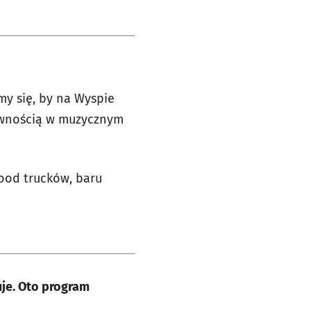
y się, by na Wyspie
pewnością w muzycznym
ood trucków, baru
uje. Oto program