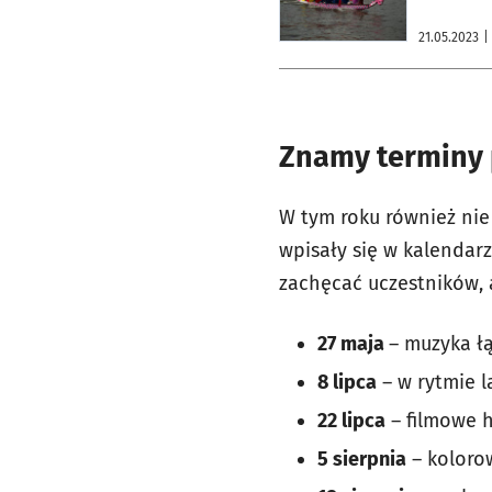
21.05.2023
|
Znamy terminy 
W tym roku również nie
wpisały się w kalendar
zachęcać uczestników,
27 maja
– muzyka łą
8 lipca
– w rytmie l
22 lipca
– filmowe h
5 sierpnia
– kolorow