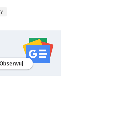
ry
profil
google news
serwisu wroclaw.pl
Obserwuj