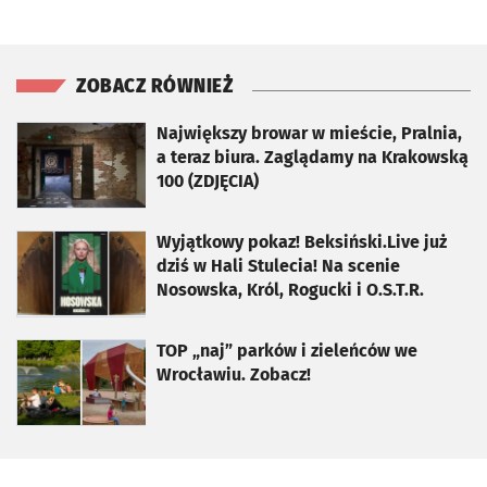
ZOBACZ RÓWNIEŻ
otworzy się w nowej karcie
Największy browar w mieście, Pralnia,
a teraz biura. Zaglądamy na Krakowską
100 (ZDJĘCIA)
otworzy się w nowej karcie
Wyjątkowy pokaz! Beksiński.Live już
dziś w Hali Stulecia! Na scenie
Nosowska, Król, Rogucki i O.S.T.R.
otworzy się w nowej karcie
TOP „naj” parków i zieleńców we
Wrocławiu. Zobacz!