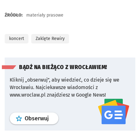
ŹRÓDŁO:
materiały prasowe
koncert
Zaklęte Rewiry
BĄDŹ NA BIEŻĄCO Z WROCŁAWIEM!
Kliknij „obserwuj”, aby wiedzieć, co dzieje się we
Wrocławiu.
Najciekawsze wiadomości z
www.wroclaw.pl znajdziesz w Google News!
profil
google news
serwisu wroclaw
Obserwuj