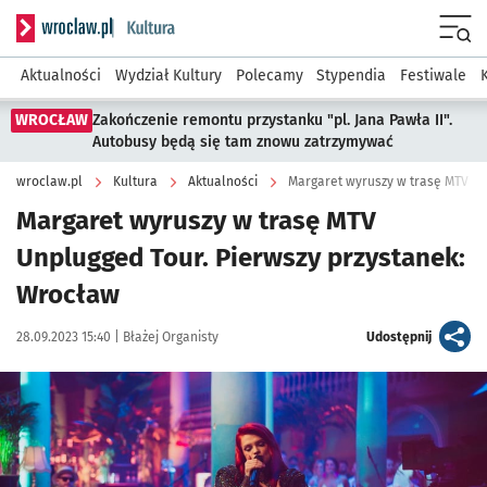
Serwis informacyjny wroclaw.pl podserwis: Kultura
Menu
Aktualności
Wydział Kultury
Polecamy
Stypendia
Festiwale
WROCŁAW
Zakończenie remontu przystanku "pl. Jana Pawła II".
Autobusy będą się tam znowu zatrzymywać
wroclaw.pl
Kultura
Aktualności
Margaret wyruszy w trasę MTV Un
Margaret wyruszy w trasę MTV
Unplugged Tour. Pierwszy przystanek:
Wrocław
Data publikacji:
Autor:
artykuł
28.09.2023 15:40 |
Błażej Organisty
Udostępnij
Kliknij, aby powiększyć