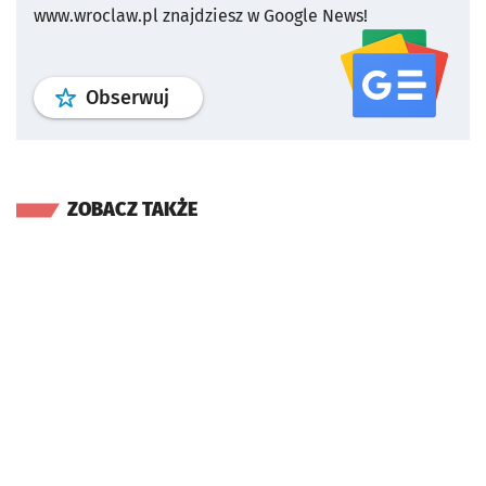
www.wroclaw.pl znajdziesz w Google News!
profil
google news
serwisu wroclaw
Obserwuj
ZOBACZ TAKŻE