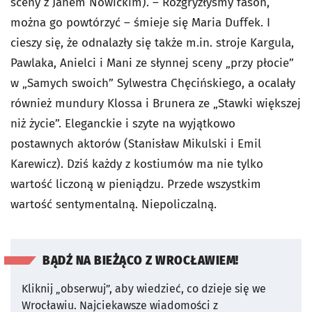
sceny z Janem Nowickim). – Rozgryzłyśmy fason,
można go powtórzyć – śmieje się Maria Duffek. I
cieszy się, że odnalazły się także m.in. stroje Kargula,
Pawlaka, Anielci i Mani ze słynnej sceny „przy płocie”
w „Samych swoich” Sylwestra Chęcińskiego, a ocalały
również mundury Klossa i Brunera ze „Stawki większej
niż życie”. Eleganckie i szyte na wyjątkowo
postawnych aktorów (Stanisław Mikulski i Emil
Karewicz). Dziś każdy z kostiumów ma nie tylko
wartość liczoną w pieniądzu. Przede wszystkim
wartość sentymentalną. Niepoliczalną.
BĄDŹ NA BIEŻĄCO Z WROCŁAWIEM!
Kliknij „obserwuj”, aby wiedzieć, co dzieje się we
Wrocławiu.
Najciekawsze wiadomości z