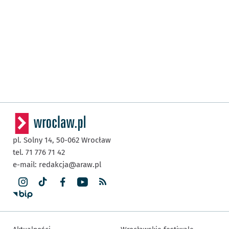
pl. Solny 14,
50-062
Wrocław
tel. 71 776 71 42
e-mail:
redakcja@araw.pl