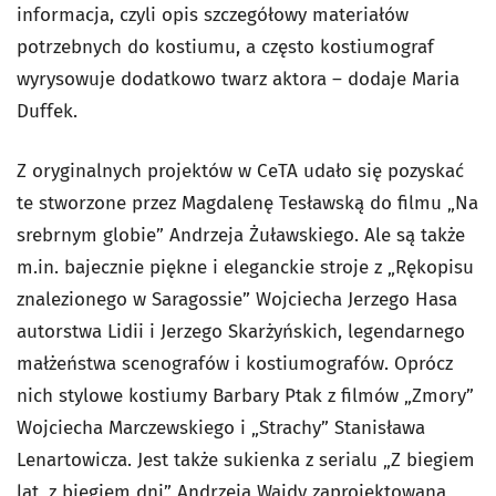
informacja, czyli opis szczegółowy materiałów
potrzebnych do kostiumu, a często kostiumograf
wyrysowuje dodatkowo twarz aktora – dodaje Maria
Duffek.
Z oryginalnych projektów w CeTA udało się pozyskać
te stworzone przez Magdalenę Tesławską do filmu „Na
srebrnym globie” Andrzeja Żuławskiego. Ale są także
m.in. bajecznie piękne i eleganckie stroje z „Rękopisu
znalezionego w Saragossie” Wojciecha Jerzego Hasa
autorstwa Lidii i Jerzego Skarżyńskich, legendarnego
małżeństwa scenografów i kostiumografów. Oprócz
nich stylowe kostiumy Barbary Ptak z filmów „Zmory”
Wojciecha Marczewskiego i „Strachy” Stanisława
Lenartowicza. Jest także sukienka z serialu „Z biegiem
lat, z biegiem dni” Andrzeja Wajdy zaprojektowana