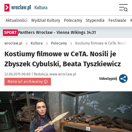
Serwis informacyjny wroclaw.pl podserwis: Kultura
Menu
Aktualności
Wydział Kultury
Polecamy
Stypendia
Festiwale
SPORT
Panthers Wrocław - Vienna Wikings 34:31
wroclaw.pl
Kultura
Polecamy
Kostiumy filmowe w CeTA. Nosili je 
Kostiumy filmowe w CeTA. Nosili je
Zbyszek Cybulski, Beata Tyszkiewicz
Data publikacji:
Autor:
22.06.2015 00:00 |
Redakcja www.wroclaw.pl
artykuł
Udostępnij
Materiał archiwalny
Kliknij, aby powiększyć