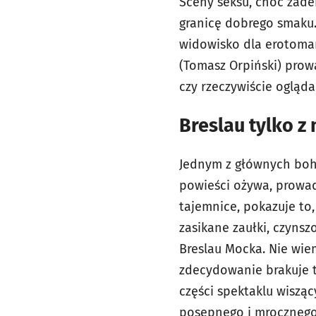
Sceny seksu, choć żaden
granicę dobrego smaku.
widowisko dla erotoman
(Tomasz Orpiński) prowa
czy rzeczywiście ogląd
Breslau tylko z
Jednym z głównych boha
powieści ożywa, prowadz
tajemnice, pokazuje to,
zasikane zaułki, czynsz
Breslau Mocka. Nie wiem
zdecydowanie brakuje te
części spektaklu wisząc
posępnego i mrocznego 