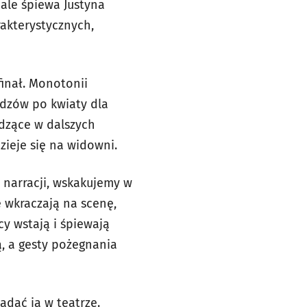
iale śpiewa Justyna
rakterystycznych,
finał. Monotonii
idzów po kwiaty dla
edzące w dalszych
zieje się na widowni.
ę narracji, wskakujemy w
e wkraczają na scenę,
cy wstają i śpiewają
, a gesty pożegnania
ądać ją w teatrze.