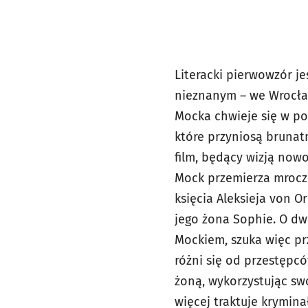
Literacki pierwowzór j
nieznanym – we Wrocła
Mocka chwieje się w po
które przyniosą brunatn
film, będący wizją nowo
Mock przemierza mroczne
księcia Aleksieja von O
jego żona Sophie. O dwa
Mockiem, szuka więc pr
różni się od przestępcó
żoną, wykorzystując sw
więcej traktuje krymina