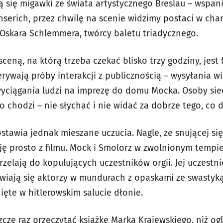
ą się migawki ze świata artystycznego Breslau – wspan
nserich, przez chwilę na scenie widzimy postaci w cha
Oskara Schlemmera, twórcy baletu triadycznego.
ceną, na którą trzeba czekać blisko trzy godziny, jest 
rywają próby interakcji z publicznością – wysyłania w
wyciągania ludzi na imprezę do domu Mocka. Osoby si
o chodzi – nie słychać i nie widać za dobrze tego, co d
ostawia jednak mieszane uczucia. Nagle, ze snującej si
cję prosto z filmu. Mock i Smolorz w zwolnionym tempi
rzelają do kopulujących uczestników orgii. Jej uczestni
wiają się aktorzy w mundurach z opaskami ze swastyką
ięte w hitlerowskim salucie dłonie.
ze raz przeczytać książkę Marka Krajewskiego, niż ogl