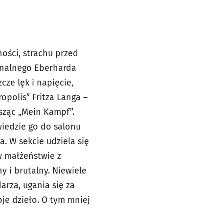
ości, strachu przed
inalnego Eberharda
ze lęk i napięcie,
opolis” Fritza Langa –
isząc „Mein Kampf”.
wiedzie go do salonu
a. W sekcie udziela się
w małżeństwie z
 i brutalny. Niewiele
arza, ugania się za
je dzieło. O tym mniej