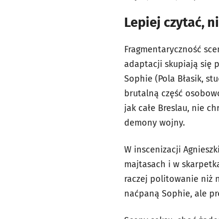
Lepiej czytać, n
Fragmentaryczność sceni
adaptacji skupiają się
Sophie (Pola Błasik, st
brutalną część osobowo
jak całe Breslau, nie c
demony wojny.
W inscenizacji Agniesz
majtasach i w skarpetk
raczej politowanie niż 
naćpaną Sophie, ale pr