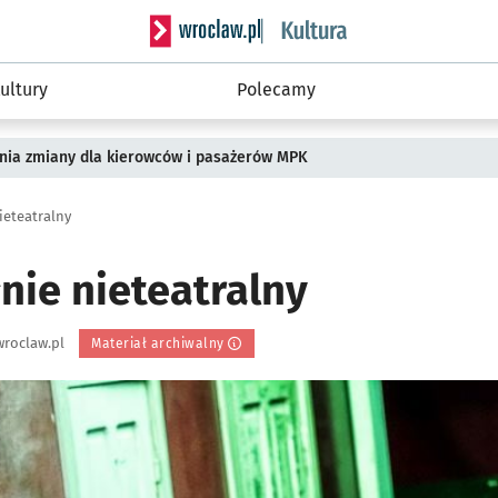
Serwis informacyjny wroclaw.pl podserwis: 
ultury
Polecamy
pnia zmiany dla kierowców i pasażerów MPK
ieteatralny
nie nieteatralny
roclaw.pl
Materiał archiwalny