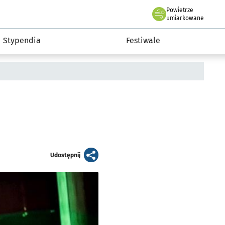
Powietrze
we Wrocławiu
Kultura
umiarkowane
Stypendia
Festiwale
artykuł
Udostępnij