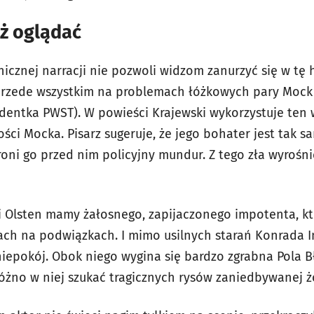
iż oglądać
cznej narracji nie pozwoli widzom zanurzyć się w tę h
 przede wszystkim na problemach łóżkowych pary Mock 
udentka PWST). W powieści Krajewski wykorzystuje ten 
ści Mocka. Pisarz sugeruje, że jego bohater jest tak 
hroni go przed nim policyjny mundur. Z tego zła wyrośn
ki Olsten mamy żałosnego, zapijaczonego impotenta, kt
ach na podwiązkach. I mimo usilnych starań Konrada I
niepokój. Obok niego wygina się bardzo zgrabna Pola Bł
óżno w niej szukać tragicznych rysów zaniedbywanej ż