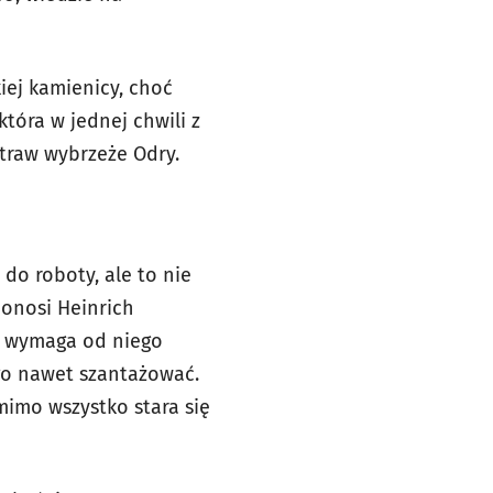
iej kamienicy, choć
która w jednej chwili z
 traw wybrzeże Odry.
 do roboty, ale to nie
donosi Heinrich
le wymaga od niego
 go nawet szantażować.
mimo wszystko stara się