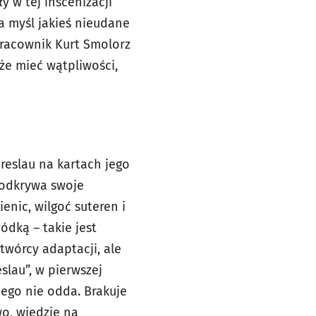
y w tej inscenizacji
 myśl jakieś nieudane
pracownik Kurt Smolorz
że mieć wątpliwości,
eslau na kartach jego
, odkrywa swoje
enic, wilgoć suteren i
ódką – takie jest
twórcy adaptacji, ale
slau”, w pierwszej
tego nie odda. Brakuje
o, wiedzie na