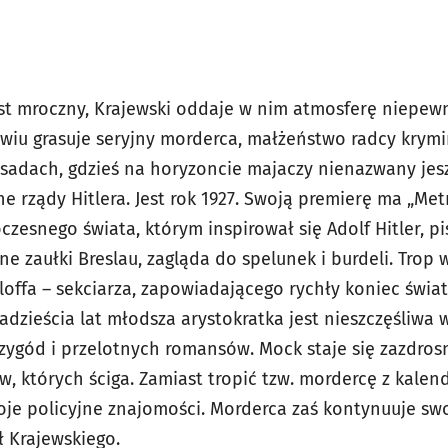
est mroczny, Krajewski oddaje w nim atmosferę niepewn
wiu grasuje seryjny morderca, małżeństwo radcy krym
sadach, gdzieś na horyzoncie majaczy nienazwany jeszc
e rządy Hitlera. Jest rok 1927. Swoją premierę ma „Metr
czesnego świata, którym inspirował się Adolf Hitler, p
 zaułki Breslau, zagląda do spelunek i burdeli. Trop 
rloffa – sekciarza, zapowiadającego rychły koniec świat
dzieścia lat młodsza arystokratka jest nieszczęśliwa 
zygód i przelotnych romansów. Mock staje się zazdrosny
w, których ściga. Zamiast tropić tzw. mordercę z kalend
oje policyjne znajomości. Morderca zaś kontynuuje swo
ł Krajewskiego.