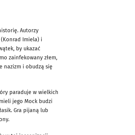
istorię. Autorzy
(Konrad Imiela) i
wątek, by ukazać
samo zainfekowany złem,
ie nazizm i obudzą się
óry paraduje w wielkich
mieli jego Mock budzi
asik. Gra pijaną lub
ony.