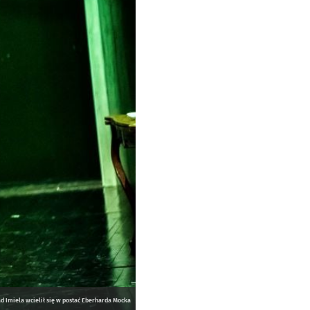
d Imiela wcielił się w postać Eberharda Mocka