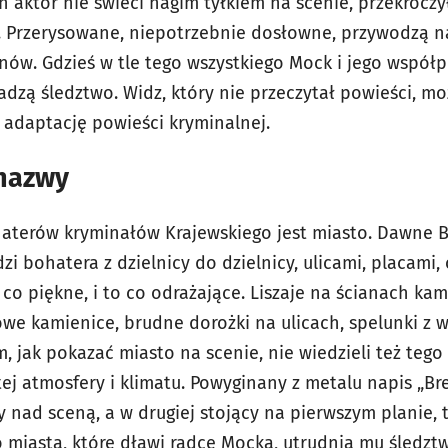
 aktor nie świeci nagim tyłkiem na scenie, przekroczył
 Przerysowane, niepotrzebnie dosłowne, przywodzą na
ów. Gdzieś w tle tego wszystkiego Mock i jego współ
dzą śledztwo. Widz, który nie przeczytał powieści, mo
a adaptację powieści kryminalnej.
 nazwy
terów kryminałów Krajewskiego jest miasto. Dawne Br
i bohatera z dzielnicy do dzielnicy, ulicami, placami
 co piękne, i to co odrażające. Liszaje na ścianach kami
owe kamienice, brudne dorożki na ulicach, spelunki z w
, jak pokazać miasto na scenie, nie wiedzieli też tego 
j atmosfery i klimatu. Powyginany z metalu napis „Bre
y nad sceną, a w drugiej stojący na pierwszym planie, 
miasta, które dławi radcę Mocka, utrudnia mu śledztw