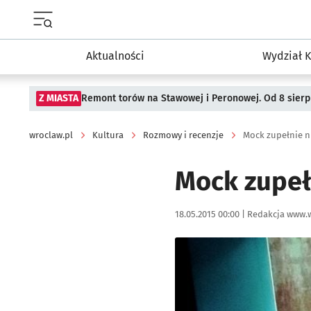
Menu główne portalu wroclaw.pl
Aktualności
Wydział K
Z MIASTA
Remont torów na Stawowej i Peronowej. Od 8 sier
wroclaw.pl
Kultura
Rozmowy i recenzje
Mock zupełnie n
Mock zupeł
Data publikacji:
Autor:
18.05.2015 00:00 |
Redakcja www.w
Kliknij, aby powiększyć