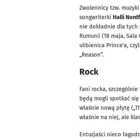
Zwolennicy tzw. muzyki
songwriterki
Halli Nord
nie dokładnie dla tych 
Rumunii (18 maja, Sala 
ulibienica Prince'a, czy
„Reason”.
Rock
Fani rocka, szczególni
będą mogli spotkać się
właśnie nową płytę („T
właśnie na niej, ale kl
Entuzjaści nieco łagodn