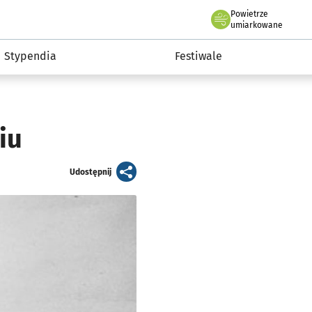
Powietrze
we Wrocławiu
Kultura
umiarkowane
Stypendia
Festiwale
iu
artykuł
Udostępnij