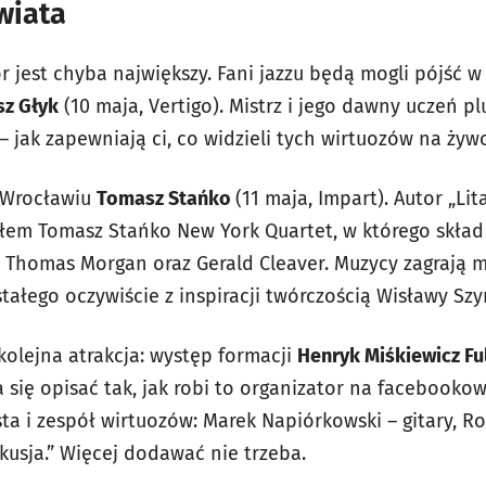
wiata
 jest chyba największy. Fani jazzu będą mogli pójść 
sz Głyk
(10 maja, Vertigo). Mistrz i jego dawny uczeń p
– jak zapewniają ci, co widzieli tych wirtuozów na żywo
e Wrocławiu
Tomasz Stańko
(11 maja, Impart). Autor „Lit
łem Tomasz Stańko New York Quartet, w którego skła
s, Thomas Morgan oraz Gerald Cleaver. Muzycy zagrają 
ałego oczywiście z inspiracji twórczością Wisławy Szy
kolejna atrakcja: występ formacji
Henryk Miśkiewicz Ful
a się opisać tak, jak robi to organizator na facebooko
a i zespół wirtuozów: Marek Napiórkowski – gitary, Ro
rkusja.” Więcej dodawać nie trzeba.