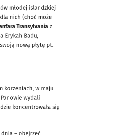
ków młodej islandzkiej
 dla nich (choć może
anfara Transylvania
z
ka Erykah Badu,
 swoją nową płytę pt.
m korzeniach, w maju
. Panowie wydali
ędzie koncentrowała się
 dnia – obejrzeć