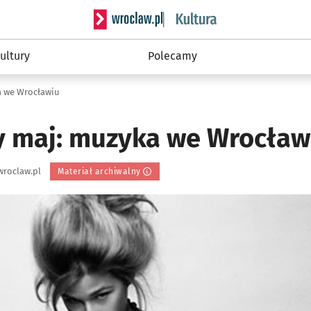
Serwis informacyjny wroclaw.pl podserwis: 
ultury
Polecamy
a we Wrocławiu
 maj: muzyka we Wrocław
wroclaw.pl
Materiał archiwalny