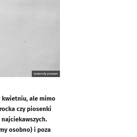
materiały prasowe
w kwietniu, ale mimo
rocka czy piosenki
 najciekawszych.
my osobno) i poza