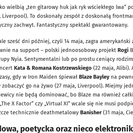
ko wielbią „ten gitarowy huk jak ryk wściekłego lwa” 
 Liverpool). To doskonały zespół z doskonałą frontma
yczny zachwyt. Fantastyczny spektakl gwarantowany.
e sześć dni później, czyli 14 maja, zagra amerykański
ównie na support – polski jednoosobowy projekt
Rogi
B
upy Nyia. Sentymentalni lub po prostu ceniący rodzim
oncert
Kata & Romana Kostrzewskiego
(22 maja, Alibi). 
zasy, gdy w Iron Maiden śpiewał
Blaze Bayley
na pewno
w zobaczyć go na żywo (27 maja, Liverpool). Miejmy jed
Dziewicy nie będą dominować, bo Blaze ma również ca
„The X Factor” czy „Virtual XI” wcale się nie musi podp
szcze technicznie deathmetalowy
Banisher
(31 maja, Ci
owa, poetycka oraz nieco elektronik