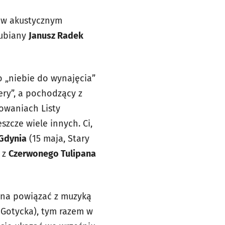
 w akustycznym
lubiany
Janusz Radek
o „niebie do wynajęcia”
ery”, a pochodzący z
mowaniach Listy
szcze wiele innych. Ci,
Gdynia
(15 maja, Stary
 z
Czerwonego Tulipana
żna powiązać z muzyką
 Gotycka), tym razem w