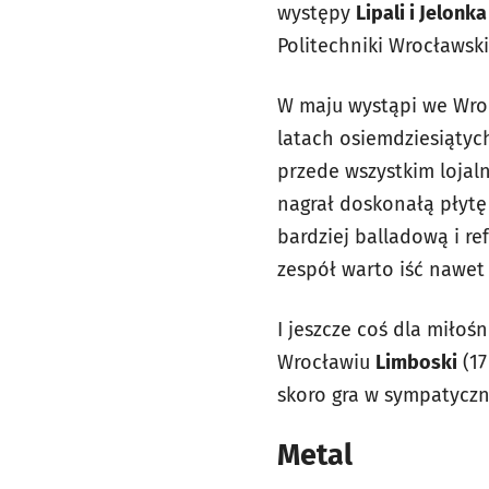
występy
Lipali i Jelonka
Politechniki Wrocławski
W maju wystąpi we Wroc
latach osiemdziesiątych
przede wszystkim lojaln
nagrał doskonałą płytę 
bardziej balladową i re
zespół warto iść nawet
I jeszcze coś dla miło
Wrocławiu
Limboski
(17
skoro gra w sympatyczn
Metal