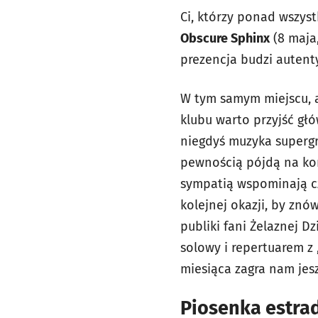
Ci, którzy ponad wszyst
Obscure Sphinx
(8 maja,
prezencja budzi autent
W tym samym miejscu, al
klubu warto przyjść gł
niegdyś muzyka supergr
pewnością pójdą na k
sympatią wspominają c
kolejnej okazji, by znó
publiki fani Żelaznej 
solowy i repertuarem z 
miesiąca zagra nam je
Piosenka estrad