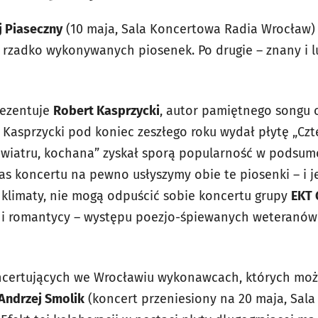
j Piaseczny
(10 maja, Sala Koncertowa Radia Wrocław)
 rzadko wykonywanych piosenek. Po drugie – znany i 
rezentuje
Robert Kasprzycki
, autor pamiętnego songu 
). Kasprzycki pod koniec zeszłego roku wydał płytę „Czt
się wiatru, kochana” zyskał sporą popularność w podsu
as koncertu na pewno usłyszymy obie te piosenki – i je
klimaty, nie mogą odpuścić sobie koncertu grupy
EKT 
wni romantycy – występu poezjo-śpiewanych weteranów
ncertujących we Wrocławiu wykonawcach, których mo
Andrzej Smolik
(koncert przeniesiony na 20 maja, Sala