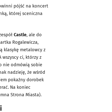
powinni pójść na koncert
nką, której sceniczna
 zespół
Castle
, ale do
artka Rogalewicza,
ą klasykę metalowcy z
A wszyscy ci, którzy z
 nie odmówią sobie
nak nadzieję, że wśród
łkiem pokaźny dorobek
ierać. Na koniec
emna Strona Miasta).
i