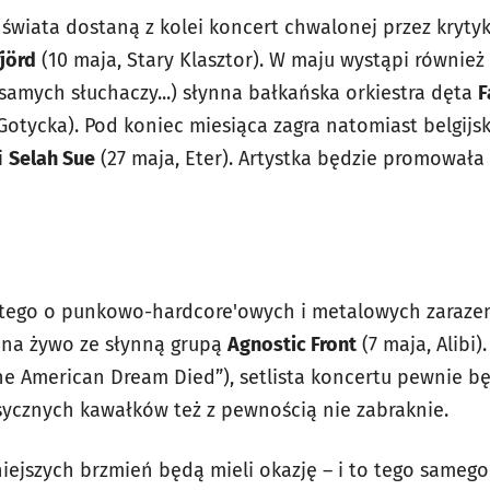
 świata dostaną z kolei koncert chwalonej przez kryty
fjörd
(10 maja, Stary Klasztor). W maju wystąpi również
samych słuchaczy...) słynna bałkańska orkiestra dęta
F
Gotycka). Pod koniec miesiąca zagra natomiast belgijs
li
Selah Sue
(27 maja, Eter). Artystka będzie promowała
e tego o punkowo-hardcore'owych i metalowych zaraze
 na żywo ze słynną grupą
Agnostic Front
(7 maja, Alibi)
he American Dream Died”), setlista koncertu pewnie b
asycznych kawałków też z pewnością nie zabraknie.
iejszych brzmień będą mieli okazję – i to tego samego