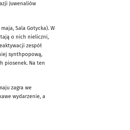
zji Juwenaliów
 maja, Sala Gotycka). W
ają o nich nieliczni,
reaktywacji zespół
mniej synthpopową,
ch piosenek. Na ten
maju zagra we
ekawe wydarzenie, a