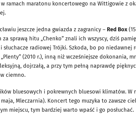
w ramach maratonu koncertowego na Wittigowie z oka
ej.
ławiu jeszcze jedna gwiazda z zagranicy –
Red Box
(15
 za sprawą hitu „Chenko” znali ich wszyscy, dziś pamięt
i słuchacze radiowej Trójki. Szkoda, bo po niedawnej 
„Plenty” (2010 r.), inną niż wcześniejsze dokonania, 
fleksyjną, dojrzałą, a przy tym pełną naprawdę piękny
 w ciemno.
śników bluesowych i pokrewnych bluesowi klimatów. W 
 maja, Mleczarnia). Koncert tego muzyka to zawsze ci
ym miejscu, tym bardziej warto wpaść i go posłuchać.