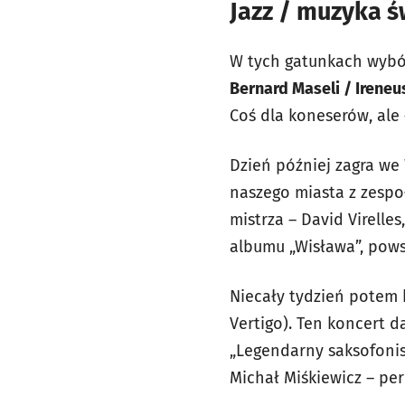
Jazz / muzyka ś
W tych gatunkach wybór
Bernard Maseli / Ireneu
Coś dla koneserów, ale 
Dzień później zagra w
naszego miasta z zespo
mistrza – David Virelle
albumu „Wisława”, powst
Niecały tydzień potem 
Vertigo). Ten koncert d
„Legendarny saksofonist
Michał Miśkiewicz – pe