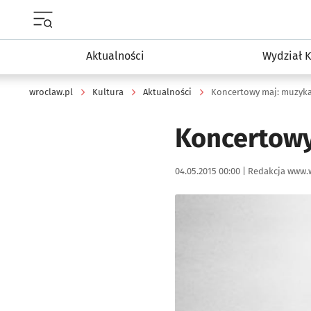
Menu główne portalu wroclaw.pl
Aktualności
Wydział K
wroclaw.pl
Kultura
Aktualności
Koncertowy maj: muzyk
Koncertowy
Data publikacji:
Autor:
04.05.2015 00:00 |
Redakcja www.
Kliknij, aby powiększyć