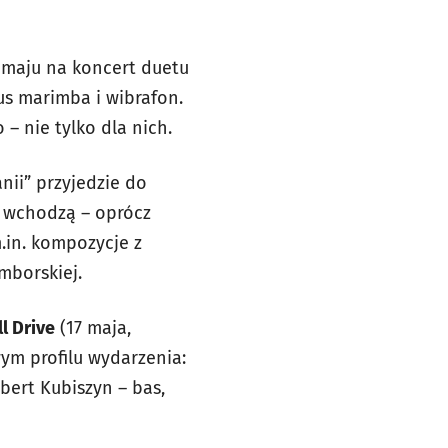
w maju na koncert duetu
lus marimba i wibrafon.
 – nie tylko dla nich.
anii” przyjedzie do
d wchodzą – oprócz
m.in. kompozycje z
mborskiej.
l Drive
(17 maja,
wym profilu wydarzenia:
bert Kubiszyn – bas,