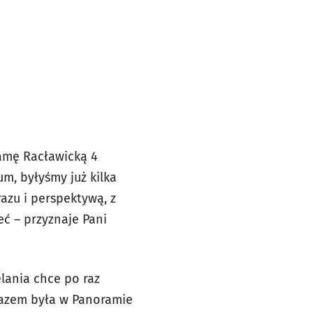
ramę Racławicką 4
m, byłyśmy już kilka
azu i perspektywą, z
eć – przyznaje Pani
elania chce po raz
razem była w Panoramie