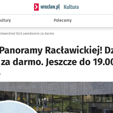
Serwis informacyjny wroclaw.pl podserwis: 
ultury
Polecamy
ławickiej! Dziś zwiedzanie za darmo
 Panoramy Racławickiej! D
za darmo. Jeszcze do 19.0
k
ię