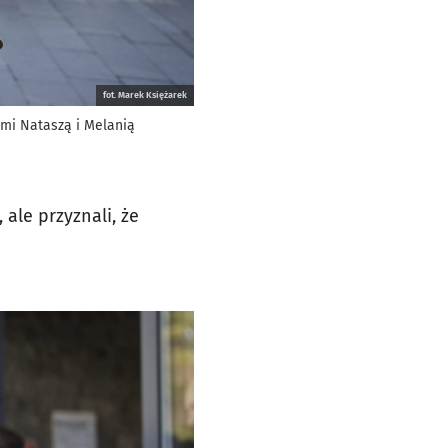
fot. Marek Księżarek
ami Nataszą i Melanią
 ale przyznali, że