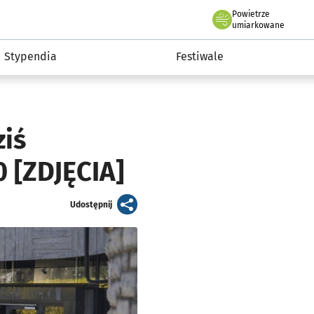
Powietrze
we Wrocławiu
Kultura
umiarkowane
Stypendia
Festiwale
ziś
0 [ZDJĘCIA]
artykuł
Udostępnij