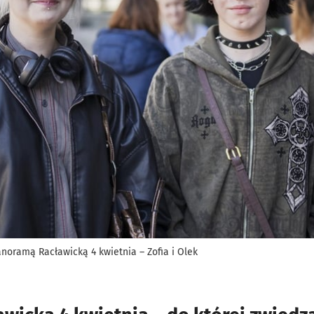
anoramą Racławicką 4 kwietnia – Zofia i Olek