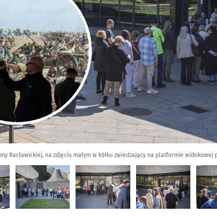
amy Racławickiej, na zdjęciu małym w kółku zwiedzający na platformie widokowej