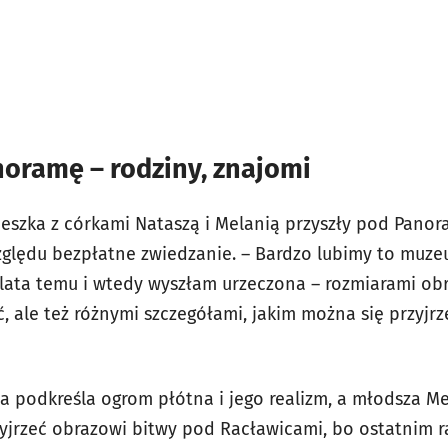
noramę – rodziny, znajomi
eszka z córkami Nataszą i Melanią przyszły pod Pano
zględu bezpłatne zwiedzanie. – Bardzo lubimy to muzeu
y lata temu i wtedy wyszłam urzeczona – rozmiarami obr
, ale też różnymi szczegółami, jakim można się przyjrz
za podkreśla ogrom płótna i jego realizm, a młodsza M
zyjrzeć obrazowi bitwy pod Racławicami, bo ostatnim 