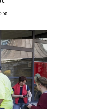
ać
9.00.