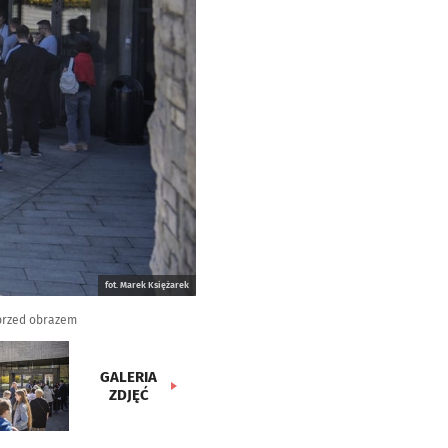
fot. Marek Księżarek
 przed obrazem
GALERIA
ZDJĘĆ