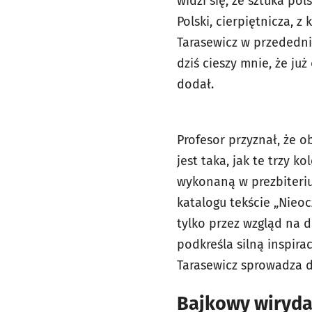
widzi się, że sztuka pol
Polski, cierpiętnicza, 
Tarasewicz w przededniu
dziś cieszy mnie, że j
dodał.
Profesor przyznał, że o
jest taka, jak te trzy k
wykonaną w prezbiteri
katalogu tekście „Nieoc
tylko przez wzgląd na d
podkreśla silną inspira
Tarasewicz sprowadza d
Bajkowy wirydar