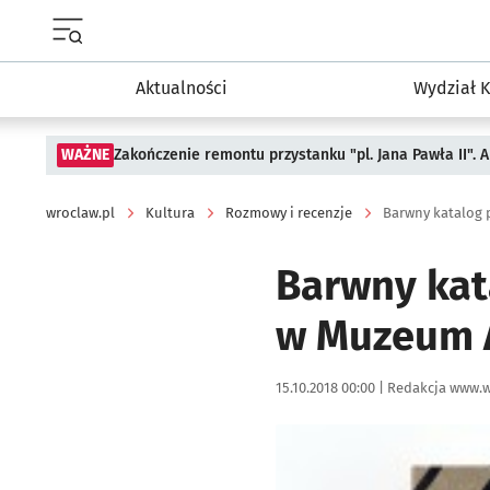
Menu główne portalu wroclaw.pl
Aktualności
Wydział K
WAŻNE
Zakończenie remontu przystanku "pl. Jana Pawła II".
wroclaw.pl
Kultura
Rozmowy i recenzje
Barwny katalog 
Barwny kat
w Muzeum A
Data publikacji:
Autor:
15.10.2018 00:00 |
Redakcja www.w
Kliknij, aby powiększyć