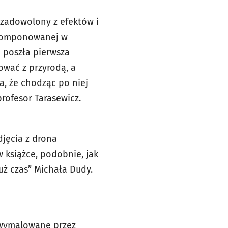
ezadowolony z efektów i
wkomponowanej w
 poszła pierwsza
ować z przyrodą, a
a, że chodząc po niej
rofesor Tarasewicz.
djęcia z drona
 książce, podobnie, jak
ż czas” Michała Dudy.
 wymalowane przez