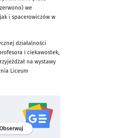
czerwono) we
jak i spacerowiczów w
cznej działalności
rofesora i ciekawostek,
rzyjeżdżał na wystawy
cznia Liceum
profil
google news
serwisu wroclaw.pl
Obserwuj