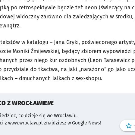
ątką po retrospektywie będzie też neon (świecący na 
dowej widoczny zarówno dla zwiedzających w środku, 
ewnątrz.
tekstów w katalogu – Jana Gryki, poświęconego artysty
szcie Moniki Żmijewskiej, będący zbiorem wypowiedzi p
hanych przez niego kur ozdobnych (Leon Tarasewicz p
, o przydziale do tkactwa, na jaki „narażono” go jako u
elkach – dmuchanych lalkach z sex-shopu.
CO Z WROCŁAWIEM!
wiedzieć, co dzieje się we Wrocławiu.
i z www.wroclaw.pl znajdziesz w Google News!