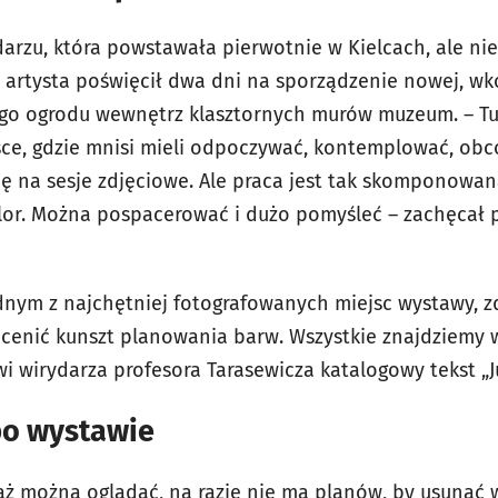
ydarzu, która powstawała pierwotnie w Kielcach, ale ni
 artysta poświęcił dwa dni na sporządzenie nowej, 
go ogrodu wewnętrz klasztornych murów muzeum. – Tu
jsce, gdzie mnisi mieli odpoczywać, kontemplować, obc
ę na sesje zdjęciowe. Ale praca jest tak skomponowan
olor. Można pospacerować i dużo pomyśleć – zachęcał p
dnym z najchętniej fotografowanych miejsc wystawy, z
cenić kunszt planowania barw. Wszystkie znajdziemy w
wirydarza profesora Tarasewicza katalogowy tekst „Ju
po wystawie
ąż można oglądać, na razie nie ma planów, by usunąć