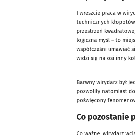
I wreszcie praca w wir
technicznych kłopotów
przestrzeń kwadratowe
logiczna myśl – to mie
współcześni umawiać si
widzi się na osi inny k
Barwny wirydarz był je
pozwoliły natomiast do
poświęcony fenomenowi 
Co pozostanie 
Co ważne, wirydarz wci