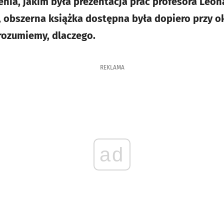
ia, jakim była prezentacja prac profesora Leon
 obszerna książka dostępna była dopiero przy oka
rozumiemy, dlaczego.
REKLAMA
ad