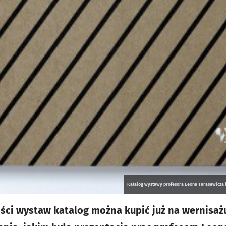
Katalog wystawy profesora Leona Tarasewicza k
ci wystaw katalog można kupić już na wernisażu