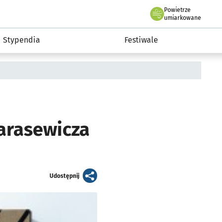
Powietrze
we Wrocławiu
Kultura
umiarkowane
Stypendia
Festiwale
arasewicza
artykuł
Udostępnij