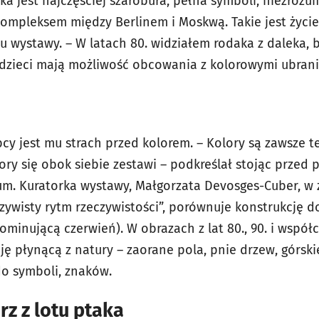
ska jest najczęściej szarobura, pełna symboli, niezrozu
z kompleksem między Berlinem i Moskwą. Takie jest życi
 wystawy. – W latach 80. widziałem rodaka z daleka, b
uż dzieci mają możliwość obcowania z kolorowymi ubran
bcy jest mu strach przed kolorem. – Kolory są zawsze t
olory się obok siebie zestawi – podkreślał stojąc przed
um. Kuratorka wystawy, Małgorzata Devosges-Cuber, w
zywisty rytm rzeczywistości”, porównuje konstrukcję do
ominującą czerwień). W obrazach z lat 80., 90. i współ
cję płynącą z natury – zaorane pola, pnie drzew, górski
o symboli, znaków.
z z lotu ptaka