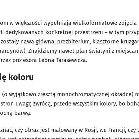
om w większości wypełniają wielkoformatowe zdjęcia o
czyli dedykowanych konkretnej przestrzeni – w tym prz
ostały nawa główna, prezbiterium, klasztorne krużgan
nardynów). Znajdziemy nawet plan świątyni z miejsca
rzez profesora Leona Tarasewicza.
ię koloru
gu (o wyjątkowo zresztą monochromatycznej okładce) 
 stron uwagę zwrócą, przede wszystkim kolory, bo boh
ocną barwą.
nać, czy obraz jest malowany w Rosji, we Francji, czy