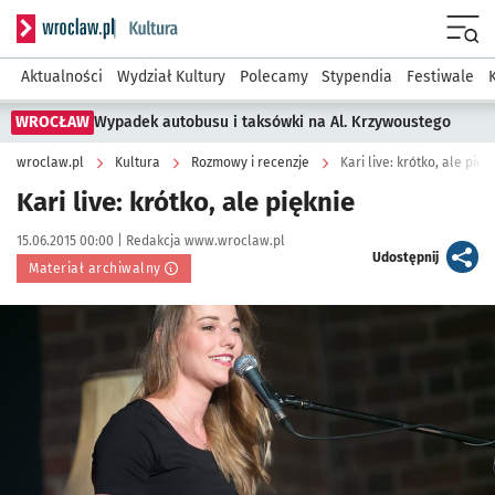
Serwis informacyjny wroclaw.pl podserwis: Kultura
Menu
Aktualności
Wydział Kultury
Polecamy
Stypendia
Festiwale
WROCŁAW
Wypadek autobusu i taksówki na Al. Krzywoustego
wroclaw.pl
Kultura
Rozmowy i recenzje
Kari live: krótko, ale pięk
Kari live: krótko, ale pięknie
Data publikacji:
Autor:
15.06.2015 00:00 |
Redakcja www.wroclaw.pl
artykuł
Udostępnij
Materiał archiwalny
Kliknij, aby powiększyć