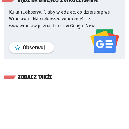
BĄDŹ NA BIEŻĄCO Z WROCŁAWIEM!
Kliknij „obserwuj”, aby wiedzieć, co dzieje się we
Wrocławiu.
Najciekawsze wiadomości z
www.wroclaw.pl znajdziesz w Google News!
profil
google news
serwisu wroclaw
Obserwuj
ZOBACZ TAKŻE