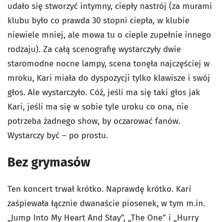
udało się stworzyć intymny, ciepły nastrój (za murami
klubu było co prawda 30 stopni ciepła, w klubie
niewiele mniej, ale mowa tu o cieple zupełnie innego
rodzaju). Za całą scenografię wystarczyły dwie
staromodne nocne lampy, scena tonęła najczęściej w
mroku, Kari miała do dyspozycji tylko klawisze i swój
głos. Ale wystarczyło. Cóż, jeśli ma się taki głos jak
Kari, jeśli ma się w sobie tyle uroku co ona, nie
potrzeba żadnego show, by oczarować fanów.
Wystarczy być – po prostu.
Bez grymasów
Ten koncert trwał krótko. Naprawdę krótko. Kari
zaśpiewała łącznie dwanaście piosenek, w tym m.in.
„Jump Into My Heart And Stay”, „The One” i „Hurry