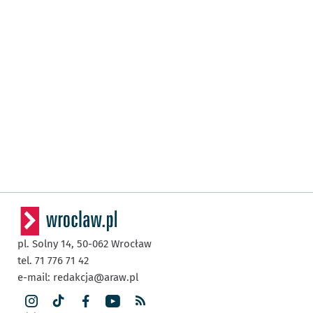
pl. Solny 14,
50-062
Wrocław
tel. 71 776 71 42
e-mail:
redakcja@araw.pl