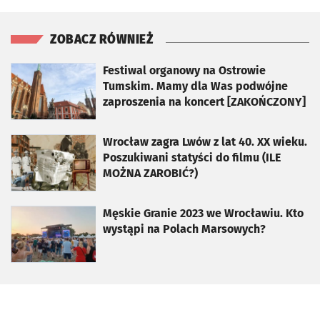
ZOBACZ RÓWNIEŻ
otworzy się w nowej karcie
Festiwal organowy na Ostrowie
Tumskim. Mamy dla Was podwójne
zaproszenia na koncert [ZAKOŃCZONY]
otworzy się w nowej karcie
Wrocław zagra Lwów z lat 40. XX wieku.
Poszukiwani statyści do filmu (ILE
MOŻNA ZAROBIĆ?)
otworzy się w nowej karcie
Męskie Granie 2023 we Wrocławiu. Kto
wystąpi na Polach Marsowych?