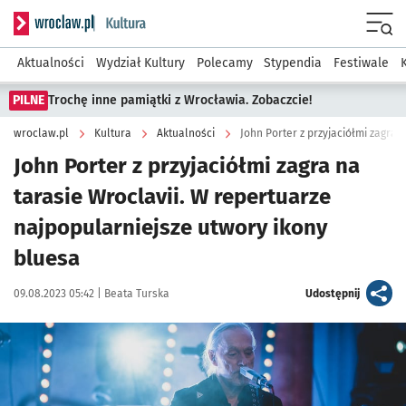
Serwis informacyjny wroclaw.pl podserwis: Kultura
Menu
Aktualności
Wydział Kultury
Polecamy
Stypendia
Festiwale
PILNE
Trochę inne pamiątki z Wrocławia. Zobaczcie!
wroclaw.pl
Kultura
Aktualności
John Porter z przyjaciółmi zagra na
tarasie Wroclavii. W repertuarze
najpopularniejsze utwory ikony
bluesa
Data publikacji:
Autor:
artykuł
09.08.2023 05:42 |
Beata Turska
Udostępnij
Kliknij, aby powiększyć