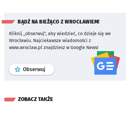
BĄDŹ NA BIEŻĄCO Z WROCŁAWIEM!
Kliknij „obserwuj”, aby wiedzieć, co dzieje się we
Wrocławiu.
Najciekawsze wiadomości z
www.wroclaw.pl znajdziesz w Google News!
profil
google news
serwisu wroclaw
Obserwuj
ZOBACZ TAKŻE