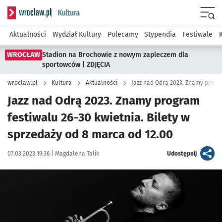
Serwis informacyjny wroclaw.pl podserwis: Kultura
Menu
Aktualności
Wydział Kultury
Polecamy
Stypendia
Festiwale
WROCŁAW
Stadion na Brochowie z nowym zapleczem dla
sportowców | ZDJĘCIA
wroclaw.pl
Kultura
Aktualności
Jazz nad Odrą 2023. Znamy program
festiwalu 26-30 kwietnia. Bilety w
sprzedaży od 8 marca od 12.00
Data publikacji:
Autor:
artykuł
07.03.2023 19:36 |
Magdalena Talik
Udostępnij
Kliknij, aby powiększyć