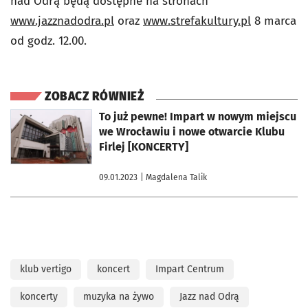
nad Odrą będą dostępne na stronach
www.jazznadodra.pl
oraz
www.strefakultury.pl
8 marca
od godz. 12.00.
ZOBACZ RÓWNIEŻ
otworzy się w nowej karcie
To już pewne! Impart w nowym miejscu
we Wrocławiu i nowe otwarcie Klubu
Firlej [KONCERTY]
09.01.2023
| Magdalena Talik
klub vertigo
koncert
Impart Centrum
koncerty
muzyka na żywo
Jazz nad Odrą