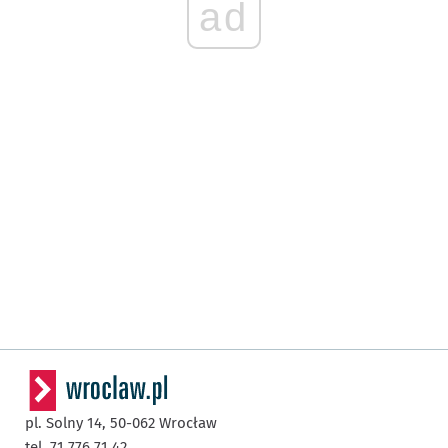
ad
pl. Solny 14,
50-062
Wrocław
tel. 71 776 71 42