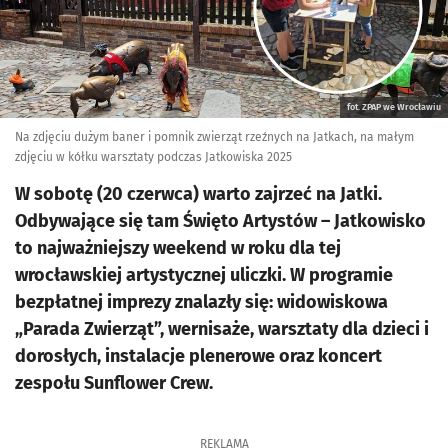
fot. ZPAP we Wrocławiu
Na zdjęciu dużym baner i pomnik zwierząt rzeźnych na Jatkach, na małym
zdjęciu w kółku warsztaty podczas Jatkowiska 2025
W sobotę (20 czerwca) warto zajrzeć na Jatki.
Odbywające się tam Święto Artystów – Jatkowisko
to najważniejszy weekend w roku dla tej
wrocławskiej artystycznej uliczki. W programie
bezpłatnej imprezy znalazły się: widowiskowa
„Parada Zwierząt”, wernisaże, warsztaty dla dzieci i
dorosłych, instalacje plenerowe oraz koncert
zespołu Sunflower Crew.
REKLAMA