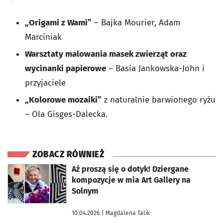
„Origami z Wami”
– Bajka Mourier, Adam
Marciniak
Warsztaty malowania masek zwierząt oraz
wycinanki papierowe
– Basia Jankowska-John i
przyjaciele
„Kolorowe mozaiki”
z naturalnie barwionego ryżu
– Ola Gisges-Dalecka.
ZOBACZ RÓWNIEŻ
otworzy się w nowej karcie
Aż proszą się o dotyk! Dziergane
kompozycje w mia Art Gallery na
Solnym
10.04.2026
| Magdalena Talik