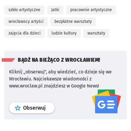
szkło artystyczne
Jatki
pracownie artystyczne
wrocławscy artyści
bezpłatne warsztaty
zajęcia dla dzieci
ludzie kultury
warsztaty
BĄDŹ NA BIEŻĄCO Z WROCŁAWIEM!
Kliknij „obserwuj”, aby wiedzieć, co dzieje się we
Wrocławiu.
Najciekawsze wiadomości z
www.wroclaw.pl znajdziesz w Google News!
profil
google news
serwisu wroclaw
Obserwuj