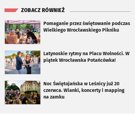
ZOBACZ RÓWNIEŻ
otworzy się w nowej karcie
Pomaganie przez świętowanie podczas
Wielkiego Wrocławskiego Pikniku
otworzy się w nowej karcie
Latynoskie rytmy na Placu Wolności. W
piątek Wrocławska Potańcówka!
otworzy się w nowej karcie
Noc Świętojańska w Leśnicy już 20
czerwca. Wianki, koncerty i mapping
na zamku