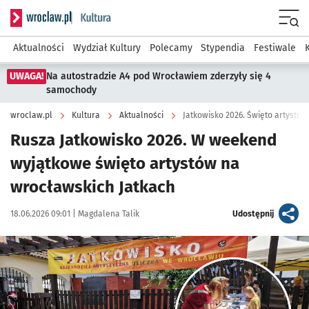
Serwis informacyjny wroclaw.pl podserwis: Kultura
Menu
Aktualności
Wydział Kultury
Polecamy
Stypendia
Festiwale
UWAGA!
Na autostradzie A4 pod Wrocławiem zderzyły się 4
samochody
wroclaw.pl
Kultura
Aktualności
Jatkowisko 2026. Święto artystó
Rusza Jatkowisko 2026. W weekend
wyjątkowe święto artystów na
wrocławskich Jatkach
Data publikacji:
Autor:
artykuł
18.06.2026 09:01 |
Magdalena Talik
Udostępnij
Kliknij, aby powiększyć