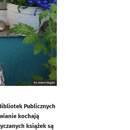
fot. Robert Migdał
Bibliotek Publicznych
awianie kochają
życzanych książek są