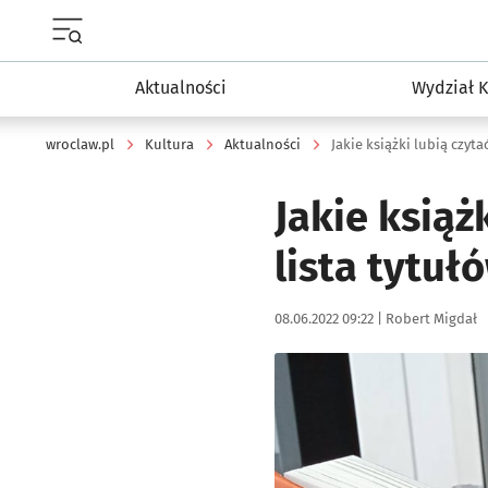
Menu główne portalu wroclaw.pl
Aktualności
Wydział K
wroclaw.pl
Kultura
Aktualności
Jakie książ
lista tytu
Data publikacji:
Autor:
08.06.2022 09:22 |
Robert Migdał
Kliknij, aby zobaczyć galer
Kliknij, aby powiększyć