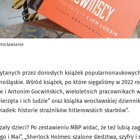
wrocławianie
czytanych przez dorosłych książek popularnonaukowyc
nośląskie. Wśród książek, po które sięgaliśmy w 2022 ro
e i Antonim Gucwińskich, wieloletnich pracownikach 
erzęta i ich ludzie” oraz książka wrocławskiej dzienni
wiadek: historie strażników hitlerowskich skarbów”.
zały dzieci? Po zestawieniu MBP widać, że też lubią za
o i Mai”, „Sherlock Holmes: szalone śledztwa, szyfry i s