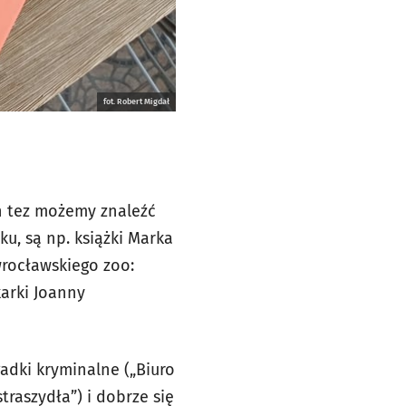
fot. Robert Migdał
h tez możemy znaleźć
ku, są np. książki Marka
wrocławskiego zoo:
karki Joanny
gadki kryminalne („Biuro
traszydła”) i dobrze się