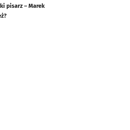
ki pisarz – Marek
eż?