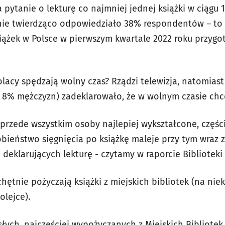
pytanie o lekturę co najmniej jednej książki w ciągu 
ie twierdząco odpowiedziało 38% respondentów – to
siążek w Polsce w pierwszym kwartale 2022 roku przyg
lacy spędzają wolny czas? Rządzi telewizja, natomiast
 8% mężczyzn) zadeklarowało, że w wolnym czasie chce
 przede wszystkim osoby najlepiej wykształ­cone, części
ieństwo sięgnięcia po książkę maleje przy tym wraz z 
 deklarujących lekturę - czytamy w raporcie Bibliotek
ętnie pożyczają książki z miejskich bibliotek (na nie
olejce).
słych, najczęściej wypożyczanych z Miejskich Bibliote