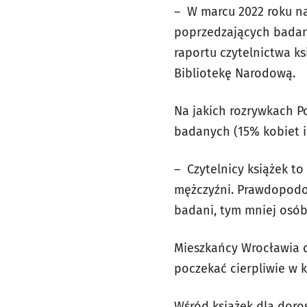
–
W marcu 2022 roku na 
poprzedzających badan
raportu czytelnictwa k
Bibliotekę Narodową.
Na jakich rozrywkach Po
badanych (15% kobiet i
–
Czytelnicy książek to
mężczyźni. Prawdopodob
badani, tym mniej osób
Mieszkańcy Wrocławia ch
poczekać cierpliwie w k
Wśród książek dla doro