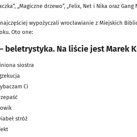
czka”, „Magiczne drzewo”, „Felix, Net i Nika oraz Gang 
i najczęściej wypożyczali wrocławianie z Miejskich Bibl
oku. Oto one:
– beletrystyka. Na liście jest Marek 
iniona siostra
gzekucja
Wybaczam Ci
rzepaść
łowik
iabeł stróż
fekt