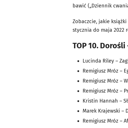
bawić („Dziennik cwania
Zobaczcie, jakie książk
stycznia do maja 2022 r
TOP 10. Dorośli 
Lucinda Riley – Zag
Remigiusz Mróz – E
Remigiusz Mróz – 
Remigiusz Mróz – P
Kristin Hannah – S
Marek Krajewski – D
Remigiusz Mróz – A