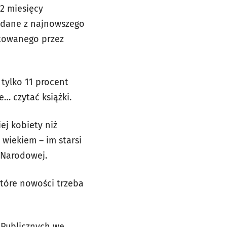
12 miesięcy
 dane z najnowszego
otowanego przez
 tylko 11 procent
… czytać książki.
ej kobiety niż
wiekiem – im starsi
i Narodowej.
które nowości trzeba
k Publicznych we