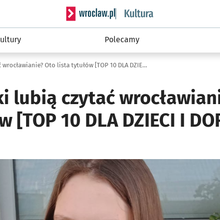
Serwis informacyjny wroclaw.pl podserwis: 
ultury
Polecamy
Jakie książki lubią czytać wrocławianie? Oto lista tytułów [TOP 10 DLA DZIECI I DOROSŁYCH]
ki lubią czytać wrocławian
łów [TOP 10 DLA DZIECI I 
ię