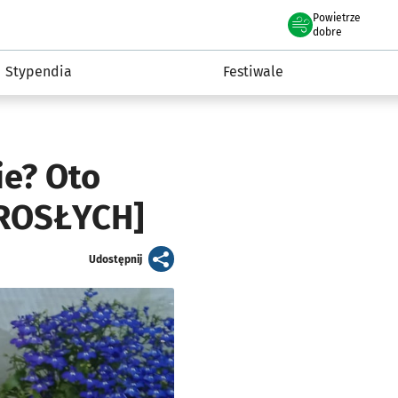
Powietrze
we Wrocławiu
Kultura
dobre
Stypendia
Festiwale
ie? Oto
DOROSŁYCH]
artykuł
Udostępnij