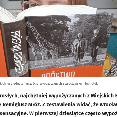
ich jest jedną z najczęściej wypożyczanych z wrocławskich bibliotek
rosłych, najchętniej wypożyczanych z Miejskich 
e Remigiusz Mróz. Z zestawienia widać, że wrocł
 sensacyjne. W pierwszej dziesiątce często wypo