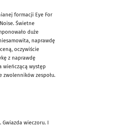
anej formacji Eye For
 Noise. Świetne
 imponowało duże
 niesamowita, naprawdę
ceną, oczywiście
zykę z naprawdę
 a wieńczącą występ
ie zwolenników zespołu.
. Gwiazda wieczoru. I