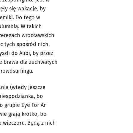
ęły się wakacje, by
emiki. Do tego w
olumbią. W takich
szeregach wrocławskich
c tych spośród nich,
zli do Alibi, by przez
ze brawa dla zuchwałych
crowdsurfingu.
ania (wtedy jeszcze
 niespodzianka, bo
ko grupie Eye For An
ie grają krótko, bo
e wieczoru. Będą z nich