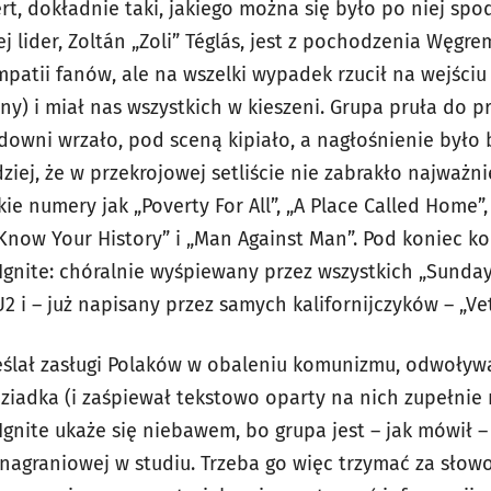
rt, dokładnie taki, jakiego można się było po niej sp
jej lider, Zoltán „Zoli” Téglás, jest z pochodzenia Węgre
patii fanów, ale na wszelki wypadek rzucił na wejściu
ny) i miał nas wszystkich w kieszeni. Grupa pruła do p
downi wrzało, pod sceną kipiało, a nagłośnienie było 
ziej, że w przekrojowej setliście nie zabrakło najważn
akie numery jak „Poverty For All”, „A Place Called Home”
„Know Your History” i „Man Against Man”. Pod koniec k
 Ignite: chóralnie wyśpiewany przez wszystkich „Sunda
 i – już napisany przez samych kalifornijczyków – „Vet
eślał zasługi Polaków w obaleniu komunizmu, odwoływ
iadka (i zaśpiewał tekstowo oparty na nich zupełnie 
Ignite ukaże się niebawem, bo grupa jest – jak mówił 
 nagraniowej w studiu. Trzeba go więc trzymać za słow