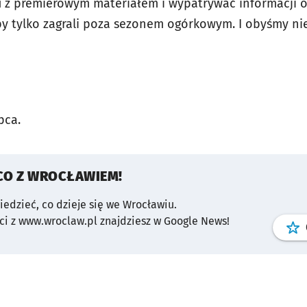
u z premierowym materiałem i wypatrywać informacji 
by tylko zagrali poza sezonem ogórkowym. I obyśmy nie
u.
ibi 4 lipca.
CO Z WROCŁAWIEM!
wiedzieć, co dzieje się we Wrocławiu.
i z www.wroclaw.pl znajdziesz w Google News!