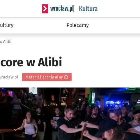
Serwis informacyjny wroclaw.pl podserwis: 
ultury
Polecamy
w Alibi
core w Alibi
roclaw.pl
Materiał archiwalny