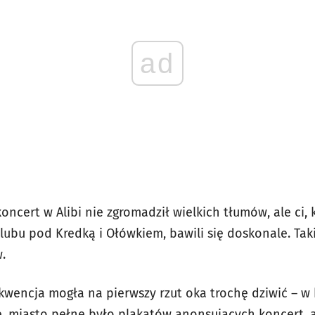
ad
oncert w Alibi nie zgromadził wielkich tłumów, ale ci, k
lubu pod Kredką i Ołówkiem, bawili się doskonale. Taki
.
kwencja mogła na pierwszy rzut oka trochę dziwić – w
miasto pełne było plakatów anonsujących koncert, a 