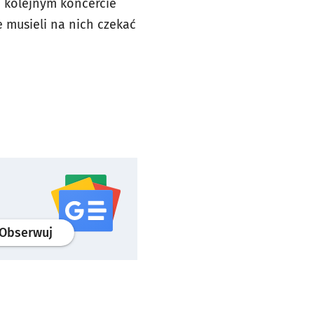
o kolejnym koncercie
 musieli na nich czekać
profil
google news
serwisu wroclaw.pl
Obserwuj