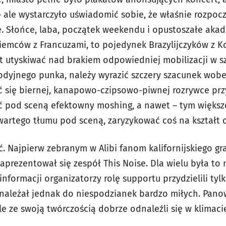
– ale wystarczyło uświadomić sobie, że właśnie rozpocz
ne. Słońce, laba, początek weekendu i opustoszałe akad
Niemców z Francuzami, to pojedynek Brazylijczyków z K
t utyskiwać nad brakiem odpowiedniej mobilizacji w 
odyjnego punka, należy wyrazić szczery szacunek wobe
 się biernej, kanapowo-czipsowo-piwnej rozrywce przys
ć pod sceną efektowny moshing, a nawet – tym więks
wartego tłumu pod sceną, zaryzykować coś na kształt 
. Najpierw zebranym w Alibi fanom kalifornijskiego gr
aprezentował się zespół This Noise. Dla wielu była to
nformacji organizatorzy rolę supportu przydzielili tyl
 należał jednak do niespodzianek bardzo miłych. Panow
e ze swoją twórczością dobrze odnaleźli się w klimaci