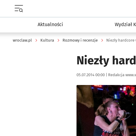
Menu główne portalu wroclaw.pl
Aktualności
Wydział K
wroclaw.pl
Kultura
Rozmowy i recenzje
Niezły hardcore 
Niezły hard
Data publikacji:
Autor:
05.07.2014 00:00 |
Redakcja www.w
Kliknij, aby powiększyć