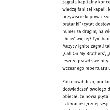
zagrała kapitalny konce
wiedzą fani tej kapeli, 
oczywiście kupować sym
bratanki” (cytat dosłow
numer za drugim, na wi
chcieć więcej? Tym bard
Muzycy Ignite zagrali t
„Call On My Brothers”, 
jeszcze prawdziwe hity
wczesnego repertuaru U2
Zoli mówił dużo, podkr
doświadczeń swojego dz
obiecał, że nowa płyta 
czteromiesięcznej sesji