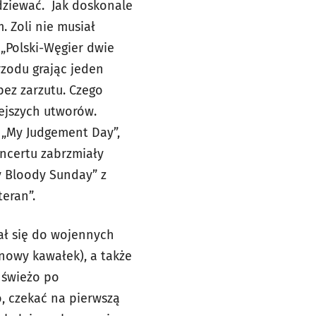
odziewać. Jak doskonale
m. Zoli nie musiał
 „Polski-Węgier dwie
rzodu grając jeden
bez zarzutu. Czego
iejszych utworów.
, „My Judgement Day”,
oncertu zabrzmiały
y Bloody Sunday” z
eran”.
ał się do wojennych
nowy kawałek), a także
– świeżo po
o, czekać na pierwszą