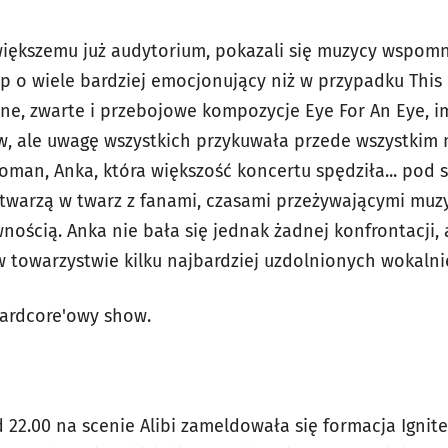
ększemu już audytorium, pokazali się muzycy wspomni
ęp o wiele bardziej emocjonujący niż w przypadku This
tne, zwarte i przebojowe kompozycje Eye For An Eye,
, ale uwagę wszystkich przykuwała przede wszystkim
man, Anka, która większość koncertu spędziła... pod s
 twarzą w twarz z fanami, czasami przeżywającymi mu
nością. Anka nie bała się jednak żadnej konfrontacji,
 towarzystwie kilku najbardziej uzdolnionych wokaln
ardcore'owy show.
 22.00 na scenie Alibi zameldowała się formacja Ignite