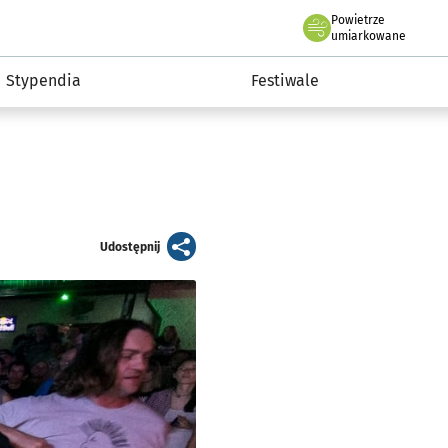
Powietrze
we Wrocławiu
Kultura
umiarkowane
Stypendia
Festiwale
artykuł
Udostępnij