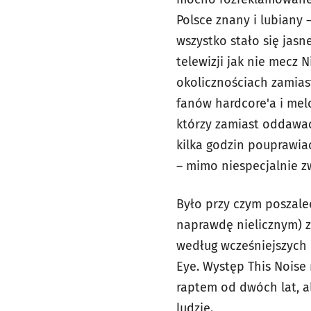
Polsce znany i lubiany 
wszystko stało się jas
telewizji jak nie mecz 
okolicznościach zamias
fanów hardcore'a i mel
którzy zamiast oddawać
kilka godzin pouprawia
– mimo niespecjalnie z
Było przy czym poszaleć
naprawdę nielicznym) z
według wcześniejszych i
Eye. Występ This Noise
raptem od dwóch lat, al
ludzie.