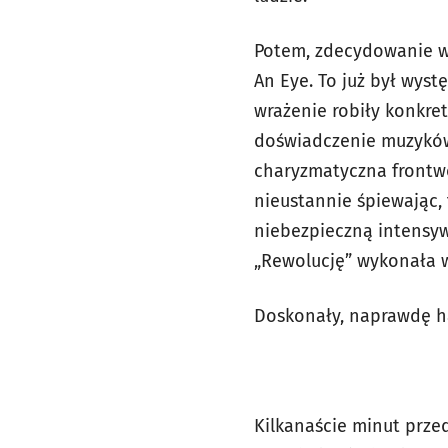
Potem, zdecydowanie wi
An Eye. To już był wyst
wrażenie robiły konkre
doświadczenie muzyków
charyzmatyczna frontwo
nieustannie śpiewając,
niebezpieczną intensyw
„Rewolucję” wykonała w
Doskonały, naprawdę h
Kilkanaście minut przed