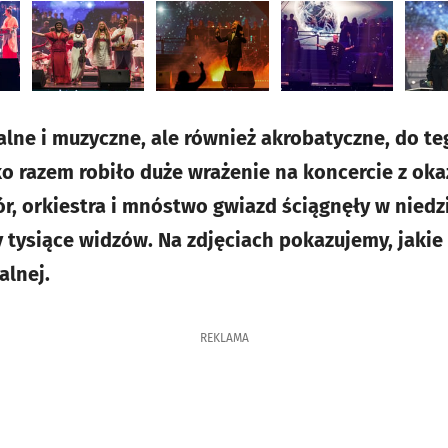
alne i muzyczne, ale również akrobatyczne, do te
o razem robiło duże wrażenie na koncercie z okaz
ór, orkiestra i mnóstwo gwiazd ściągnęły w niedz
y tysiące widzów. Na zdjęciach pokazujemy, jaki
alnej.
REKLAMA