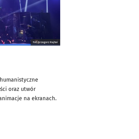
Fot. Grzegorz Rajter
, humanistyczne
ści oraz utwór
animacje na ekranach.