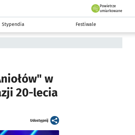
Powietrze
we Wrocławiu
Kultura
umiarkowane
Stypendia
Festiwale
Aniołów" w
zji 20-lecia
artykuł
Udostępnij