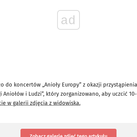
ad
 do koncertów „Anioły Europy” z okazji przystąpienia 
gi Aniołów i Ludzi”, który zorganizowano, aby uczcić 10
ie w galerii zdjęcia z widowiska.
Zobacz galerię zdjęć
tego artykułu