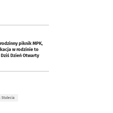
e
 rodzinny piknik MPK,
acja w rodzinie to
Dziś Dzień Otwarty
 Stulecia