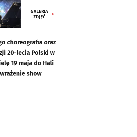
GALERIA
ZDJĘĆ
go choreografia oraz
ji 20-lecia Polski w
ielę 19 maja do Hali
e wrażenie show