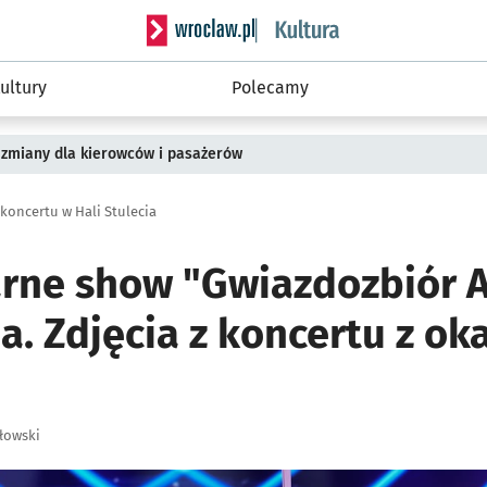
Serwis informacyjny wroclaw.pl podserwis: 
ultury
Polecamy
 zmiany dla kierowców i pasażerów
koncertu w Hali Stulecia
rne show "Gwiazdozbiór 
ia. Zdjęcia z koncertu z oka
łowski
ię