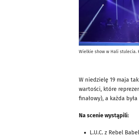
Wielkie show w Hali stulecia. 
W niedzielę 19 maja tak
wartości, które repreze
finałowy), a każda by
Na scenie wystąpili:
L.U.C. z Rebel Babel