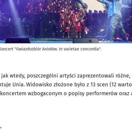
Koncert "Gwiazdozbiór Aniołów. In varietae concordia".
 jak wtedy, poszczególni artyści zaprezentowali różne
ntuje Unia. Widowisko złożone było z 13 scen (12 warto
ła koncertem wzbogaconym o popisy performerów oraz 
,