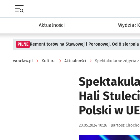
Menu główne portalu wroclaw.pl
Aktualności
Wydział K
PILNE
Remont torów na Stawowej i Peronowej. Od 8 sierpnia
wroclaw.pl
Kultura
Aktualności
Spektakularne zdjęcia z 
Spektakula
Hali Stulec
Polski w UE
Data publikacji:
Autor:
20.05.2024 10:26 |
Bartosz Chocho
Kliknij, aby zobaczyć galer