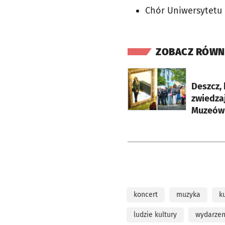
Chór Uniwersytetu
ZOBACZ RÓWN
otworzy się w nowej ka
Deszcz, 
zwiedzaj
Muzeów 
koncert
muzyka
k
ludzie kultury
wydarzen