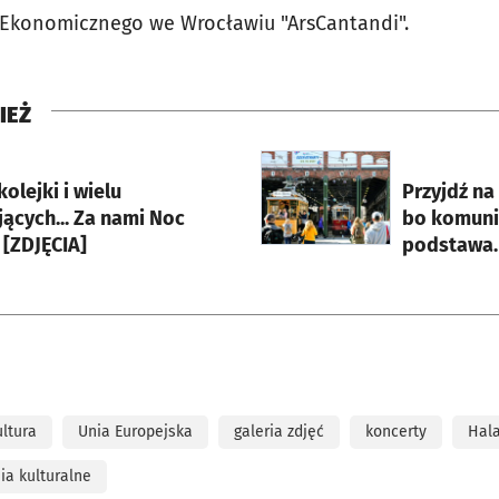
 Ekonomicznego we Wrocławiu "ArsCantandi".
IEŻ
rcie
otworzy się w nowej karci
kolejki i wielu
Przyjdź na
ących... Za nami Noc
bo komunik
[ZDJĘCIA]
podstawa. 
ultura
Unia Europejska
galeria zdjęć
koncerty
Hala
ia kulturalne