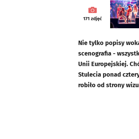
galeria
171
zdjęć
Nie tylko popisy wok
scenografia - wszystk
Unii Europejskiej. Ch
Stulecia ponad czter
robiło od strony wizu