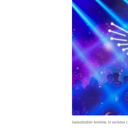
Gwiazdozbiór Aniołów. In varietae c