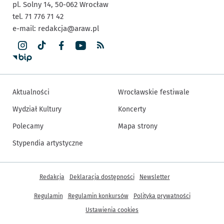
pl. Solny 14,
50-062
Wrocław
tel. 71 776 71 42
e-mail:
redakcja@araw.pl
Aktualności
Wrocławskie festiwale
Wydział Kultury
Koncerty
Polecamy
Mapa strony
Stypendia artystyczne
Inne informacje
Redakcja
Deklaracja dostępności
Newsletter
Regulamin
Regulamin konkursów
Polityka prywatności
Ustawienia cookies