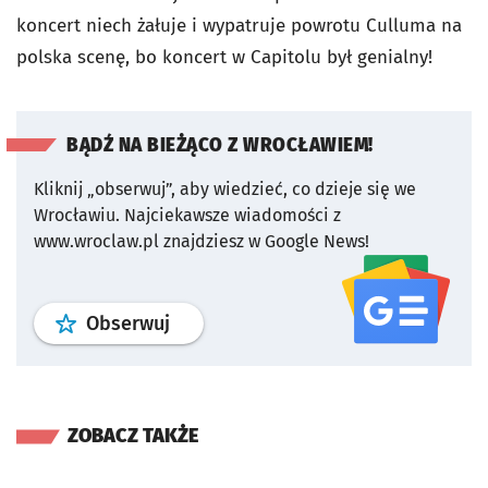
koncert niech żałuje i wypatruje powrotu Culluma na
polska scenę, bo koncert w Capitolu był genialny!
BĄDŹ NA BIEŻĄCO Z WROCŁAWIEM!
Kliknij „obserwuj”, aby wiedzieć, co dzieje się we
Wrocławiu.
Najciekawsze wiadomości z
www.wroclaw.pl znajdziesz w Google News!
profil
google news
serwisu wroclaw
Obserwuj
ZOBACZ TAKŻE