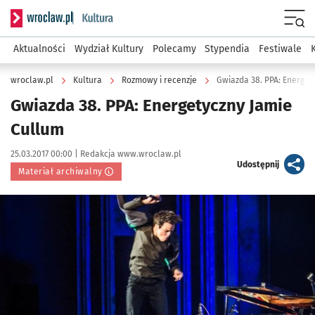
Serwis informacyjny wroclaw.pl podserwis: Kultura
Menu
Aktualności
Wydział Kultury
Polecamy
Stypendia
Festiwale
wroclaw.pl
Kultura
Rozmowy i recenzje
Gwiazda 38. PPA: Energet
Gwiazda 38. PPA: Energetyczny Jamie
Cullum
Data publikacji:
Autor:
25.03.2017 00:00 |
Redakcja www.wroclaw.pl
artykuł
Udostępnij
Materiał archiwalny
Kliknij, aby powiększyć