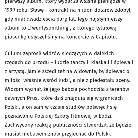
pierwszy album, który wydał za własne pieniądze w
1999 roku. Sławę i kontrakt na milion dolarów zdobył,
gdy miał dwadzieścia parę lat. Jego najsłynniejszy
album to „Twentysomthing”, z którego tytułową
piosenkę usłyszeliśmy na koncercie w Capitolu.
Cullum zaprosił widzów siedzących w dalekich
rzędach do przodu – ludzie tańczyli, klaskali i śpiewali
z artystą. Jamie zszedł też na widownie, by śpiewać o
miłości właśnie wśród ludzi, a nie z piedestału sceny.
Widzom wyznał, że jego babcia pochodziła z terenów
dawnych Prus, które dziś znajdują się w granicach
Polski, a on sam w czasie studiów poświęcił się
poznawaniu Polskiej Szkoły Filmowej w Łodzi.
Zachwycony reakcją publiczności stwierdził, że będzie
musiał niebawem znów przyjechać do Polski.