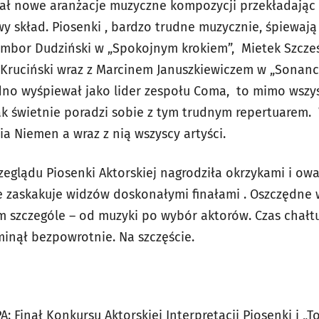
ał nowe aranżacje muzyczne kompozycji przekładając 
y skład. Piosenki , bardzo trudne muzycznie, śpiewają
mbor Dudziński w „Spokojnym krokiem”, Mietek Szcześ
Kruciński wraz z Marcinem Januszkiewiczem w „Sonancji
dno wyśpiewał jako lider zespołu Coma, to mimo wszy
k świetnie poradzi sobie z tym trudnym repertuarem. W
ia Niemen a wraz z nią wszyscy artyści.
zeglądu Piosenki Aktorskiej nagrodziła okrzykami i ow
e zaskakuje widzów doskonałymi finałami . Oszczędne 
szczególe – od muzyki po wybór aktorów. Czas chałt
minął bezpowrotnie. Na szczęście.
: Finał Konkursu Aktorskiej Interpretacji Piosenki i „To