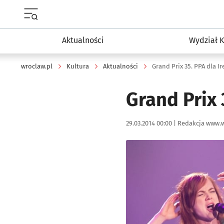
Menu główne portalu wroclaw.pl
Aktualności
Wydział K
wroclaw.pl
Kultura
Aktualności
Grand Prix 35. PPA dla I
Grand Prix 
Data publikacji:
Autor:
29.03.2014 00:00 |
Redakcja www.w
Kliknij, aby powiększyć