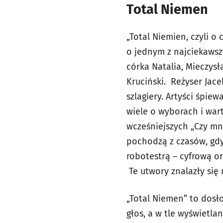
Total Niemen
„Total Niemien, czyli 
o jednym z najciekawsz
córka Natalia, Mieczysł
Kruciński. Reżyser Jace
szlagiery. Artyści śpi
wiele o wyborach i wart
wcześniejszych „Czy mn
pochodzą z czasów, gd
robotestrą – cyfrową o
Te utwory znalazły się 
„Total Niemen” to dosł
głos, a w tle wyświetla