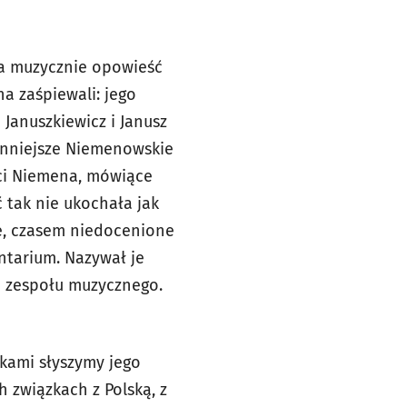
ta muzycznie opowieść
a zaśpiewali: jego
 Januszkiewicz i Janusz
łynniejsze Niemenowskie
ści Niemena, mówiące
 tak nie ukochała jak
e, czasem niedocenione
tarium. Nazywał je
ad zespołu muzycznego.
kami słyszymy jego
h związkach z Polską, z