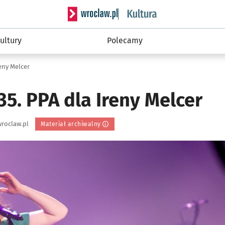
Serwis informacyjny wroclaw.pl podserwis: 
ultury
Polecamy
reny Melcer
35. PPA dla Ireny Melcer
roclaw.pl
Materiał archiwalny