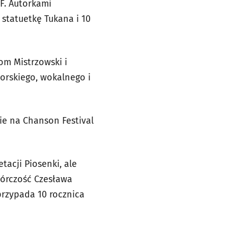
F. Autorkami
statuetkę Tukana i 10
om Mistrzowski i
torskiego, wokalnego i
ie na Chanson Festival
tacji Piosenki, ale
wórczość Czesława
przypada 10 rocznica