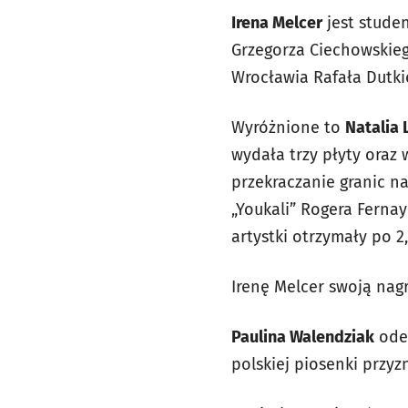
Irena Melcer
jest studen
Grzegorza Ciechowskiego 
Wrocławia Rafała Dutkie
Wyróżnione to
Natalia
wydała trzy płyty oraz w
przekraczanie granic n
„Youkali” Rogera Fernay
artystki otrzymały po 2,5
Irenę Melcer swoją nagr
Paulina Walendziak
odeb
polskiej piosenki przy