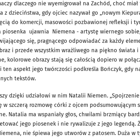
umaczy dlaczego nie wyemigrował na Zachód, choć miał
 z dzieciństwa, gdy ojciec nazywał go „nowym Kiepurą
chęcią do komercji, masowości pozbawionej refleksji i 
a piosenka ujawnia Niemena - artystę wiernego sobie
zwijającego się, pragnącego odpowiadać za każdy eleme
braz i przede wszystkim wrażliwego na piękno świata i
e, kolorowe obrazy stają się całością dopiero w połąc
i ten aspekt jego twórczości podkreśla Bończyk, gdy n
anych tekstów.
szy dzięki udziałowi w nim Natalii Niemen. „Spojrzenie 
się w szczerą rozmowę córki z ojcem podsumowującym s
ne. Natalia ma wspaniały głos, chwilami brzmiący bar
pretować jego piosenek i nie rywalizuje z jego legendą.
iemena, nie śpiewa jego utworów z patosem. Duża w t