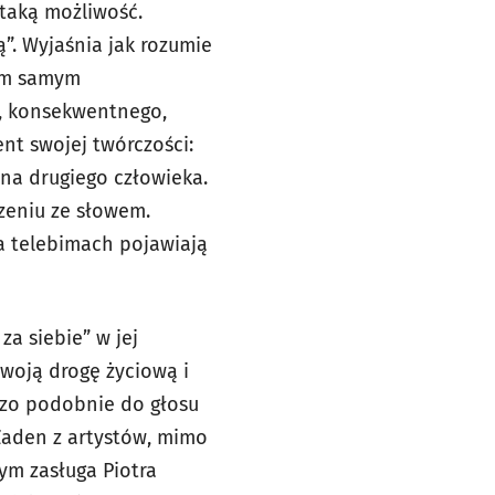
 taką możliwość.
”. Wyjaśnia jak rozumie
tym samym
, konsekwentnego,
nt swojej twórczości:
 na drugiego człowieka.
zeniu ze słowem.
a telebimach pojawiają
za siebie” w jej
woją drogę życiową i
dzo podobnie do głosu
 Żaden z artystów, mimo
ym zasługa Piotra