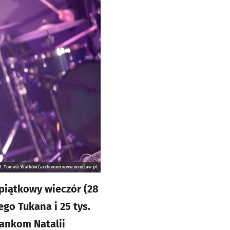
ot. Tomasz Walków/archiwum www.wroclaw.pl
w piątkowy wieczór (28
go Tukana i 25 tys.
iankom Natalii