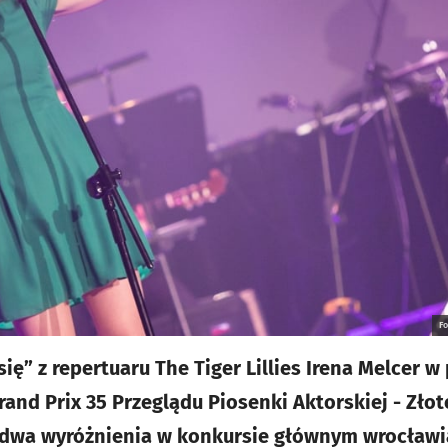
F
się” z repertuaru The Tiger Lillies Irena Melcer 
nd Prix 35 Przeglądu Piosenki Aktorskiej - Złote
eż dwa wyróżnienia w konkursie głównym wrocław