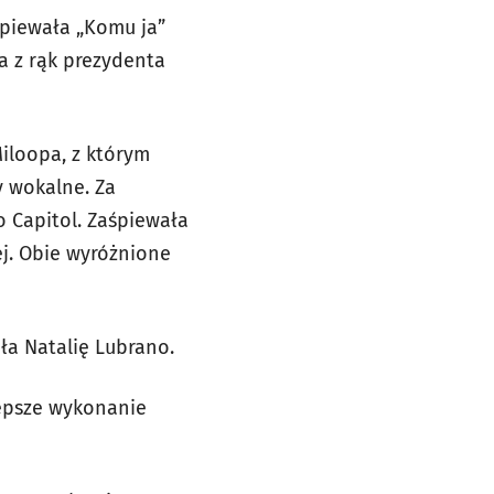
śpiewała „Komu ja”
ła z rąk prezydenta
Miloopa, z którym
ry wokalne. Za
 Capitol. Zaśpiewała
ej. Obie wyróżnione
ła Natalię Lubrano.
lepsze wykonanie