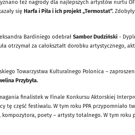
yznano też nagrody dla najlepszych artystów nurtu OF
kazały się
Harfa i Piła i ich projekt „Termostat”.
Zdobyły 
leksandra Bardiniego odebrał
Sambor Dudziński
- Dypl
uła otrzymał za całokształt dorobku artystycznego, ak
kiego Towarzystwa Kulturalnego Polonica – zaproszen
elina Przybyła
.
magania finalistek w Finale Konkursu Aktorskiej Interpre
cy tę część festiwalu. W tym roku PPA przypomniało t
 kompozytora, poety – artysty totalnego. W tym roku 