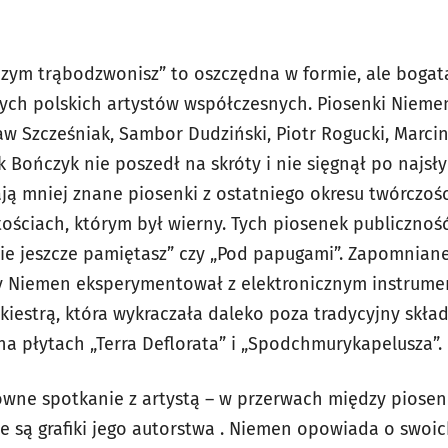
o czym trąbodzwonisz” to oszczędna w formie, ale boga
ych polskich artystów współczesnych. Piosenki Niemen
aw Szcześniak, Sambor Dudziński, Piotr Rogucki, Marcin
k Bończyk nie poszedł na skróty i nie sięgnął po najs
ewają mniej znane piosenki z ostatniego okresu twórczo
ościach, którym był wierny. Tych piosenek publiczność
ie jeszcze pamiętasz” czy „Pod papugami”. Zapomnian
y Niemen eksperymentował z elektronicznym instrumen
rkiestrą, która wykraczała daleko poza tradycyjny skł
na płytach „Terra Deflorata” i „Spodchmurykapelusza”.
owne spotkanie z artystą – w przerwach między piosen
ne są grafiki jego autorstwa . Niemen opowiada o swoic