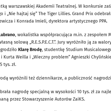
tką warszawskiej Akademii Teatralnej. W konkursie za
i „Nie hajtaj się” The Tiger Lillies. Grand Prix odebra
wicza i Konrada Imieli, dyrektora artystycznego PPA.
 Lubrano
, wokalistka współpracująca m.in. z zespołem 
łasną solową „R.E.S.P.E.C.T.”. Jury wyróżniło ją za walo
agrodziło
Klarę Brodę
, studentkę Studium Musicalowego
 i Kurta Weilla i „Wieczny problem” Agnieszki Chyliński
 tys. zł.
odą wyróżnili też dziennikarze, a publiczność nagrodzi
rała nagrodę specjalną w wysokości 10 tys. zł za naj
znaną przez Stowarzyszenie Autorów ZaiKS.