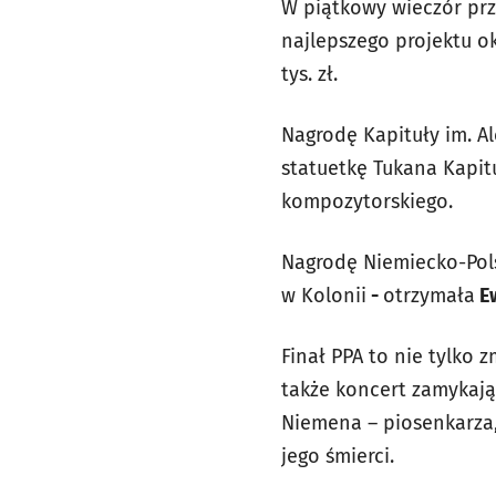
W piątkowy wieczór prz
najlepszego projektu o
tys. zł.
Nagrodę Kapituły im. A
statuetkę Tukana Kapit
kompozytorskiego.
Nagrodę Niemiecko-Pols
w Kolonii
-
otrzymała
Ew
Finał PPA to nie tylko z
także koncert zamykają
Niemena – piosenkarza,
jego śmierci.