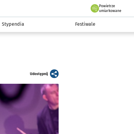
Powietrze
we Wrocławiu
Kultura
umiarkowane
Stypendia
Festiwale
artykuł
Udostępnij