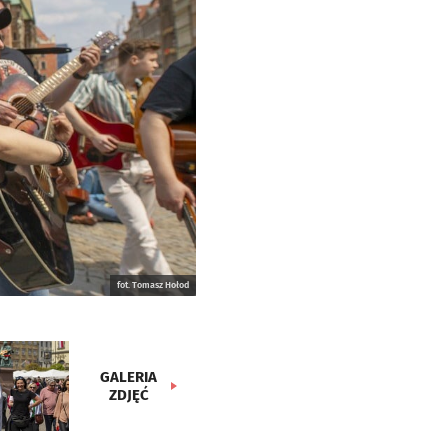
fot. Tomasz Hołod
GALERIA
ZDJĘĆ