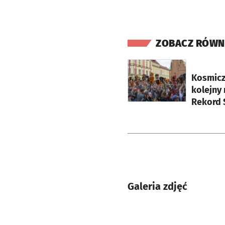
ZOBACZ RÓWN
otworzy się w nowej ka
Kosmicz
kolejny 
Rekord Ś
Galeria zdjęć