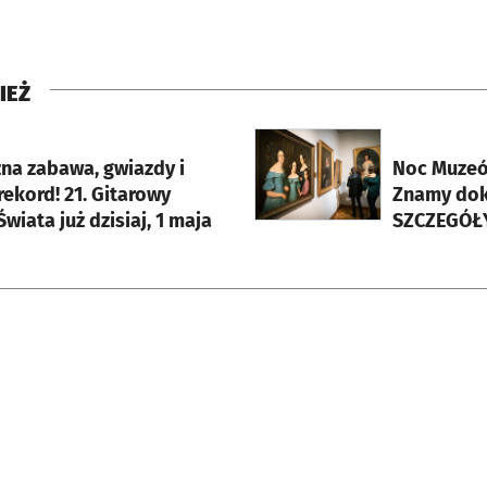
IEŻ
rcie
otworzy się w nowej karci
na zabawa, gwiazdy i
Noc Muzeó
rekord! 21. Gitarowy
Znamy dok
wiata już dzisiaj, 1 maja
SZCZEGÓŁ