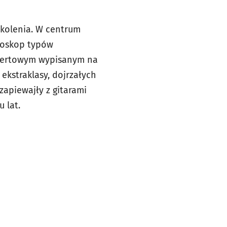
okolenia. W centrum
jdoskop typów
ncertowym wypisanym na
ekstraklasy, dojrzałych
piewajły z gitarami
 lat.