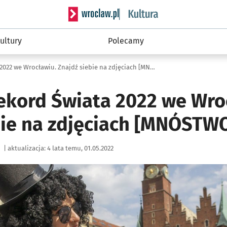
Serwis informacyjny wroclaw.pl podserwis: 
ultury
Polecamy
Gitarowy Rekord Świata 2022 we Wrocławiu. Znajdź siebie na zdjęciach [MNÓSTWO ZDJĘĆ]
ekord Świata 2022 we Wro
bie na zdjęciach [MNÓSTW
|
aktualizacja:
4 lata temu, 01.05.2022
ię