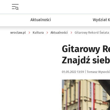
Menu główne portalu wroclaw.pl
Aktualności
Wydział K
wroclaw.pl
Kultura
Aktualności
Gitarowy R
Znajdź sie
Data publikacji:
Autor:
01.05.2022 13:59 |
Tomasz Wysocki
Kliknij, aby zobaczyć galer