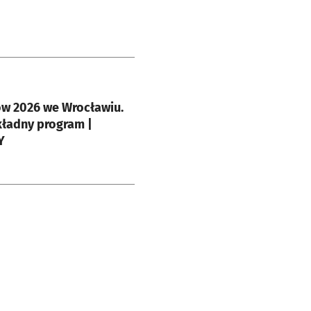
e
w 2026 we Wrocławiu.
ładny program |
Y