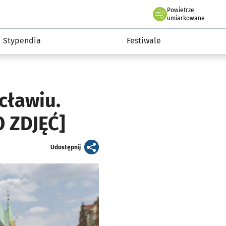
Powietrze
we Wrocławiu
Kultura
umiarkowane
Stypendia
Festiwale
cławiu.
O ZDJĘĆ]
artykuł
Udostępnij