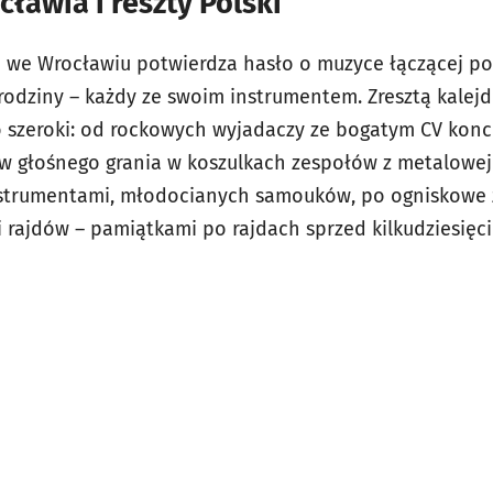
cławia i reszty Polski
 we Wrocławiu potwierdza hasło o muzyce łączącej p
e rodziny – każdy ze swoim instrumentem. Zresztą kale
o szeroki: od rockowych wyjadaczy ze bogatym CV ko
ów głośnego grania w koszulkach zespołów z metalowej 
trumentami, młodocianych samouków, po ogniskowe za
rajdów – pamiątkami po rajdach sprzed kilkudziesięciu